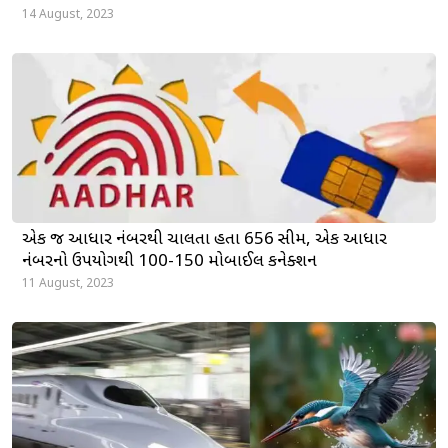
14 August, 2023
એક જ આધાર નંબરથી ચાલતા હતા 656 સીમ, એક આધાર
નંબરનો ઉપયોગથી 100-150 મોબાઈલ કનેક્શન
11 August, 2023