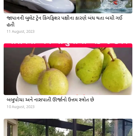
જાપાનની બુલેટ ટ્રેન કિંગફિશર પક્ષીના કારણે બંધ થતા બચી ગઈ
હતી
11 August, 2023
બબુપોચા અને નાસપાતી ઊર્જાનો ઉત્તમ સ્ત્રોત છે
10 August, 2023