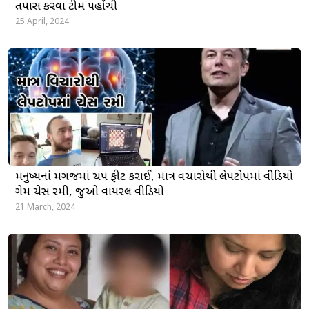
તપાસ કરવા ટીમ પહોંચી
25 April, 2024
મનુષ્યનાં મગજમાં ચિપ ફીટ કરાઈ, માત્ર વિચારોથી લેપટોપમાં વીડિયો
ગેમ ચેસ રમી, જુઓ વાયરલ વીડિયો
21 March, 2024