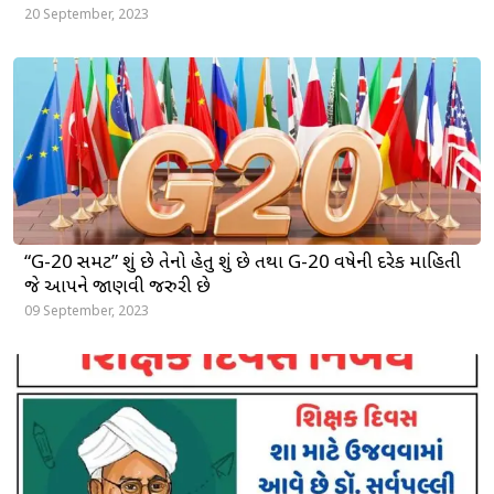
20 September, 2023
“G-20 સમિટ” શું છે તેનો હેતુ શું છે તથા G-20 વિષેની દરેક માહિતી
જે આપને જાણવી જરુરી છે
09 September, 2023