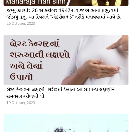
જમ્મુ-કાશ્મીર 26 ઓક્ટોબર 1947ના રોજ ભારતના પ્રભુત્વમાં
જોડાયુ હતું, આ દિવસને “એક્સેશન ડે” તરીકે મનાવવામાં આવે છે.
26 October, 2023
બ્રેસ્ટ કેન્સરનાં લક્ષણો : શરીરમાં દેખાતા આ સામાન્ય લક્ષણોને
સમયસર ઓળખી લો
19 October, 2023