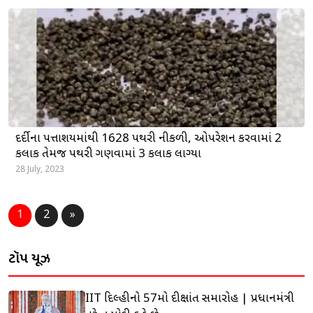
દર્દીના પિત્તાશયમાંથી 1628 પથરી નીકળી, ઓપરેશન કરવામાં 2
કલાક તેમજ પથરી ગણવામાં 3 કલાક લાગ્યા
28 July, 2023
1
2
»
ટૉપ ન્યૂઝ
IIT દિલ્હીનો 57મો દીક્ષાંત સમારોહ | પ્રધાનમંત્રી