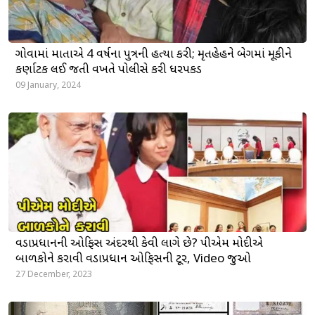
ગોવામાં માતાએ 4 વર્ષના પુત્રની હત્યા કરી; મૃતહેહને બેગમાં મૂકીને
કર્ણાટક લઈ જતી વખતે પોલીસે કરી ધરપકડ
09 January, 2024
વડાપ્રધાનની ઓફિસ અંદરથી કેવી લાગે છે? પીએમ મોદીએ
બાળકોને કરાવી વડાપ્રધાન ઓફિસની ટૂર, Video જુઓ
27 December, 2023