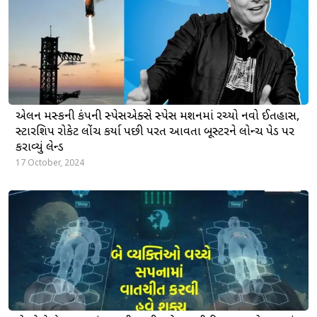
એલન મસ્કની કંપની સ્પેસએક્સે સ્પેસ મિશનમાં રચ્યો નવો ઈતિહાસ,
સ્ટારશિપ રોકેટ લોંચ કર્યા પછી પરત આવતા બૂસ્ટરને લોન્ચ પેડ પર
કરાવ્યું લેન્ડ
17 October, 2024