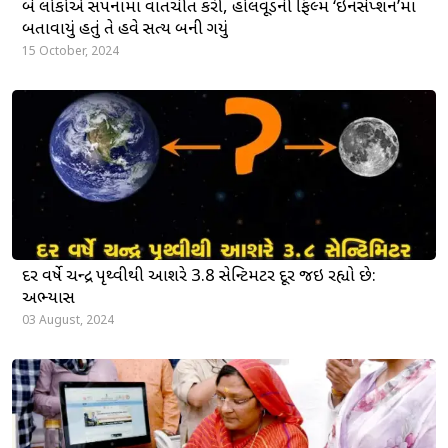
બે લોકોએ સપનામાં વાતચીત કરી, હોલિવૂડની ફિલ્મ ‘ઇનસેપ્શન’માં
બતાવાયું હતું તે હવે સત્ય બની ગયું
15 October, 2024
દર વર્ષે ચન્દ્ર પૃથ્વીથી આશરે 3.8 સેન્ટિમિટર દૂર જઇ રહ્યો છે:
અભ્યાસ
03 August, 2024