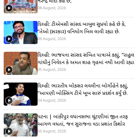
નરેન્દ્ર મોદી કહે છે,
08 August, 2026
દિલ્હી: ટીએમસી સાંસદ બાબુલ સુપ્રિયો કહે છે કે,
“તેઓ (સરકાર) વિનિયોગ બિલ લાવી રહ્યા છે.
06 August, 2026
દિલ્હી: ભાજપના સાંસદ સંબિત પાત્રાએ કહ્યું, “રાહુલ
ગાંધીનું નિવેદન કે અમિત શાહ ગૃહમાં નથી આવી રહ્યા
05 August, 2026
દિલ્હી: ભારતીય બોક્સર લવલીના બોર્ગોહેને કહ્યું,
“આપણી બોક્સિંગ ટીમે ખૂબ સારું પ્રદર્શન કર્યું છે.
04 August, 2026
પટના | બાંકીપુર વિધાનસભા ચૂંટણીમાં જીત તરફ
આગળ વધતાં, જન સુરાજના વડા પ્રશાંત કિશોર
03 August, 2026