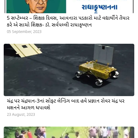
5 સપ્ટેમ્બર – શિક્ષક દિવસ, આવનારા પડકારો માટે વિદ્યાર્થીને તૈયાર
કરે એ સાચો શિક્ષક- ડૉ. સર્વપલ્લી રાધાકૃષ્ણન
05 September, 2023
ચંદ્ર પર ચંદ્રયાન-3નાં સોફ્ટ લેન્ડિંગ બાદ હવે પ્રજ્ઞાન રોવર ચંદ્ર પર
મિશનને આગળ ધપાવશે
23 August, 2023