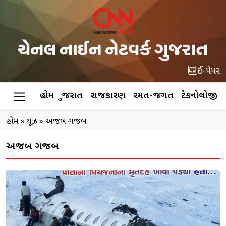
ઈ-પેપર
હોમ
ગુજરાત
રાજકારણ
રમત-જગત
ટેકનોલોજી
હોમ
»
ન્યૂઝ
»
અજબ ગજબ
અજબ ગજબ