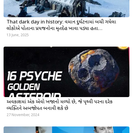
That dark day in history: વિમાન દુર્ઘટનામાં બચી ગયેલા
લોકોએ પોતાના પ્રિયજનોના મૃતદેહ ખાવા પડ્યા હતા…
13 June, 2025
અવકાશમાં એક એવો ખજાનો મળ્યો છે, જે પૃથ્વી પરના દરેક
વ્યક્તિને અબજોપતિ બનાવી શકે છે
27 November, 2024