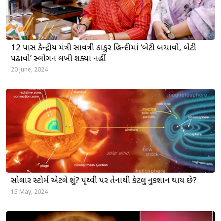
12 પાસ કેન્દ્રીય મંત્રી સાવિત્રી ઠાકુર હિન્દીમાં ‘બેટી બચાવો, બેટી
પઢાવો’ સ્લોગન લખી શક્યા નહીં
20 June, 2024
સોલાર સ્ટોર્મ એટલે શું? પૃથ્વી પર તેનાથી કેટલુ નુકશાન થાય છે?
15 May, 2024