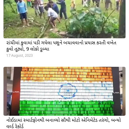
રાંચીમાં કુવામાં પડી ગયેલા પશુને બચાવવાનો પ્રયાસ કરતી વખેત
કુવો તૂટ્યો, 9 લોકો ડુબ્યા
17 August, 2023
નોઈડામાં સ્માર્ટફોનથી બનાવ્યો સૌથી મોટો એનિમેટેડ તિરંગો, બન્યો
વર્લ્ડ રેકોર્ડ