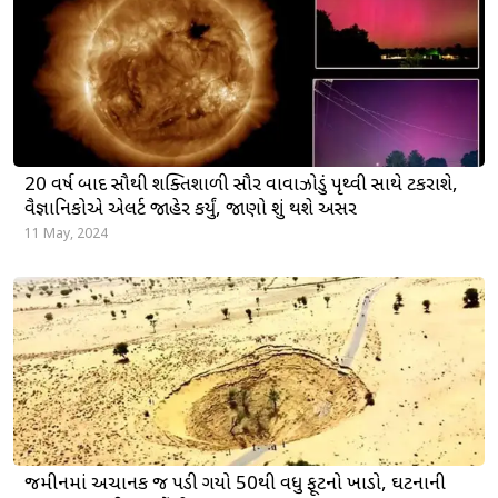
20 વર્ષ બાદ સૌથી શક્તિશાળી સૌર વાવાઝોડું પૃથ્વી સાથે ટકરાશે,
વૈજ્ઞાનિકોએ એલર્ટ જાહેર કર્યું, જાણો શું થશે અસર
11 May, 2024
જમીનમાં અચાનક જ પડી ગયો 50થી વધુ ફૂટનો ખાડો, ઘટનાની