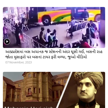
આધ્રપ્રદેશમાં બસ અચાનક જ સ્ટેશનની અંદર ઘૂસી ગઈ, બસની રાહ
જોતા મુસાફરો પર બસનાં ટાયર ફરી વળ્યા, જુઓ વીડિયો
07 November, 2023