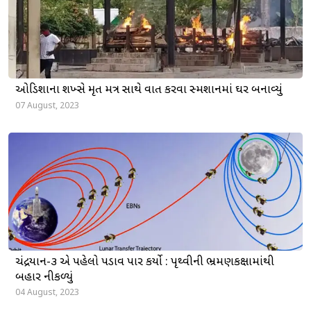
ઓડિશાના શખ્સે મૃત મિત્ર સાથે વાત કરવા સ્મશાનમાં ઘર બનાવ્યું
07 August, 2023
ચંદ્રયાન-૩ એ પહેલો પડાવ પાર કર્યો : પૃથ્વીની ભ્રમણકક્ષામાંથી
બહાર નીકળ્યું
04 August, 2023