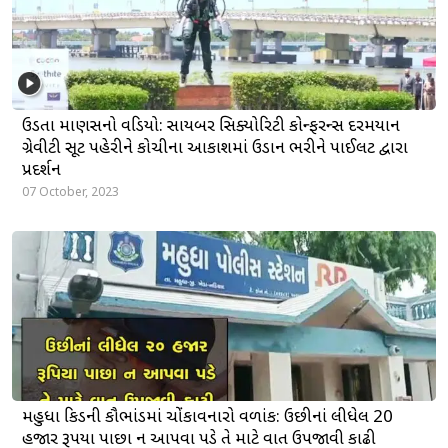
ઉડતા માણસનો વિડિયો: સાયબર સિક્યોરિટી કોન્ફરન્સ દરમિયાન
ગ્રેવીટી સૂટ પહેરીને કોચીના આકાશમાં ઉડાન ભરીને પાઈલટ દ્વારા
પ્રદર્શન
07 October, 2023
મહુધા કિડની કૌભાંડમાં ચોંકાવનારો વળાંક: ઉછીનાં લીધેલ 20
હજાર રૂપિયા પાછા ન આપવા પડે તે માટે વાત ઉપજાવી કાઢી