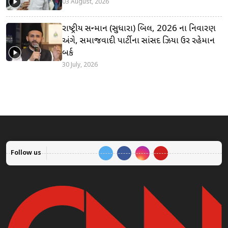
03 August, 2026
રાષ્ટ્રીય સન્માન (સુધારા) બિલ, 2026 ના નિવારણ
અંગે, સમાજવાદી પાર્ટીના સાંસદ ઝિયા ઉર રહેમાન
બર્ક
30 July, 2026
Follow us