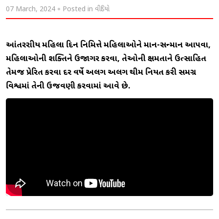
07 March, 2024
Posted in
વીડિયો
આંતરરાષ્ટ્રીય મહિલા દિન નિમિત્તે મહિલાઓને માન-સન્માન આપવા,
મહિલાઓની શક્તિને ઉજાગર કરવા, તેઓની ક્ષમતાને ઉત્સાહિત
તેમજ પ્રેરિત કરવા દર વર્ષે અલગ અલગ થીમ નિયત કરી સમગ્ર
વિશ્વમાં તેની ઉજવણી કરવામાં આવે છે.