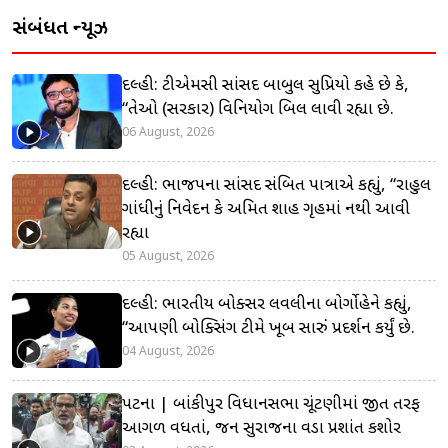
સંબંધિત ન્યૂઝ
દિલ્હી: ટીએમસી સાંસદ બાબુલ સુપ્રિયો કહે છે કે,
“તેઓ (સરકાર) વિનિયોગ બિલ લાવી રહ્યા છે.
06 August, 2026
દિલ્હી: ભાજપના સાંસદ સંબિત પાત્રાએ કહ્યું, “રાહુલ
ગાંધીનું નિવેદન કે અમિત શાહ ગૃહમાં નથી આવી
રહ્યા
05 August, 2026
દિલ્હી: ભારતીય બોક્સર લવલીના બોર્ગોહેને કહ્યું,
“આપણી બોક્સિંગ ટીમે ખૂબ સારું પ્રદર્શન કર્યું છે.
04 August, 2026
પટના | બાંકીપુર વિધાનસભા ચૂંટણીમાં જીત તરફ
આગળ વધતાં, જન સુરાજના વડા પ્રશાંત કિશોર