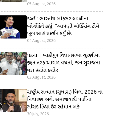
05 August, 2026
દિલ્હી: ભારતીય બોક્સર લવલીના
બોર્ગોહેને કહ્યું, “આપણી બોક્સિંગ ટીમે
ખૂબ સારું પ્રદર્શન કર્યું છે.
04 August, 2026
પટના | બાંકીપુર વિધાનસભા ચૂંટણીમાં
જીત તરફ આગળ વધતાં, જન સુરાજના
વડા પ્રશાંત કિશોર
03 August, 2026
રાષ્ટ્રીય સન્માન (સુધારા) બિલ, 2026 ના
નિવારણ અંગે, સમાજવાદી પાર્ટીના
સાંસદ ઝિયા ઉર રહેમાન બર્ક
30 July, 2026