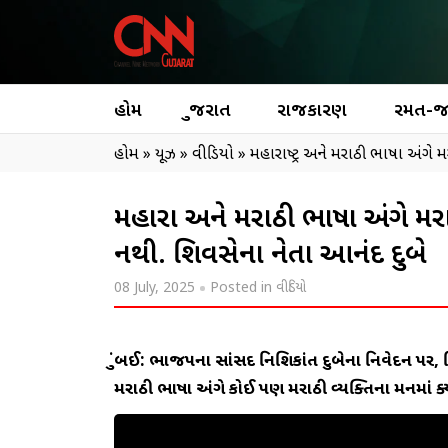
હોમ
ગુજરાત
રાજકારણ
રમત-
હોમ
»
ન્યૂઝ
»
વીડિયો
»
મહારાષ્ટ્ર અને મરાઠી ભાષા અંગે મ
મહારાષ્ટ્ર અને મરાઠી ભાષા અંગે મ
નથી. શિવસેના નેતા આનંદ દુબે
08 July, 2025
Posted in
વીડિયો
મુંબઈ: ભાજપના સાંસદ નિશિકાંત દુબેના નિવેદન પર, શ
મરાઠી ભાષા અંગે કોઈ પણ મરાઠી વ્યક્તિના મનમાં ક્