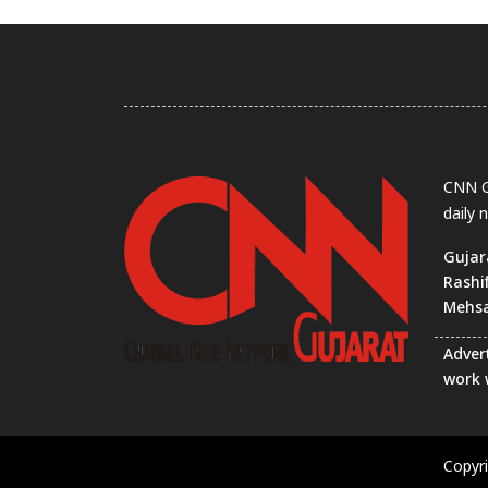
CNN Gu
daily 
Gujar
Rashi
Mehs
Advert
work 
Copyr