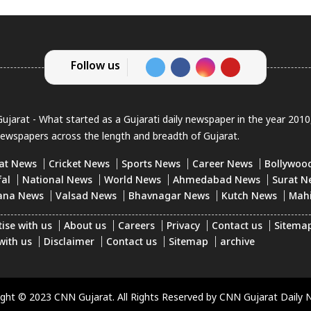
Follow us
jarat - What started as a Gujarati daily newspaper in the year 201
newspapers across the length and breadth of Gujarat.
at News
Cricket News
Sports News
Career News
Bollywoo
fal
National News
World News
Ahmedabad News
Surat N
ana News
Valsad News
Bhavnagar News
Kutch News
Mah
ise with us
About us
Careers
Privacy
Contact us
Sitema
with us
Disclaimer
Contact us
Sitemap
archive
ight © 2023 CNN Gujarat. All Rights Reserved by CNN Gujarat Daily 