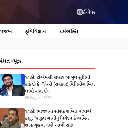
ઈ-પેપર
 ગજબ
કૃષિવિજ્ઞાન
ધર્મભક્તિ
બંધિત ન્યૂઝ
દિલ્હી: ટીએમસી સાંસદ બાબુલ સુપ્રિયો
કહે છે કે, “તેઓ (સરકાર) વિનિયોગ બિલ
લાવી રહ્યા છે.
06 August, 2026
દિલ્હી: ભાજપના સાંસદ સંબિત પાત્રાએ
કહ્યું, “રાહુલ ગાંધીનું નિવેદન કે અમિત
શાહ ગૃહમાં નથી આવી રહ્યા