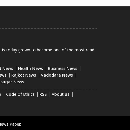
0, is today grown to become one of the most read
d News
Health News
Business News
ews
Rajkot News
Vadodara News
isagar News
p
Code Of Ethics
RSS
About us
News Paper.