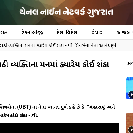
જગત
ટેકનોલોજી
દેશ-વિદેશ
વેપાર
અજબ
રાઠી વ્યક્તિના મનમાં ક્યારેય કોઈ શંકા નથી. શિવસેના નેતા આનંદ દુબે
રાઠી વ્યક્તિના મનમાં ક્યારેય કોઈ શંકા
સં
િવસેના (UBT) ના નેતા આનંદ દુબે કહે છે કે, “મહારાષ્ટ્ર અને
યારેય કોઈ શંકા નથી.