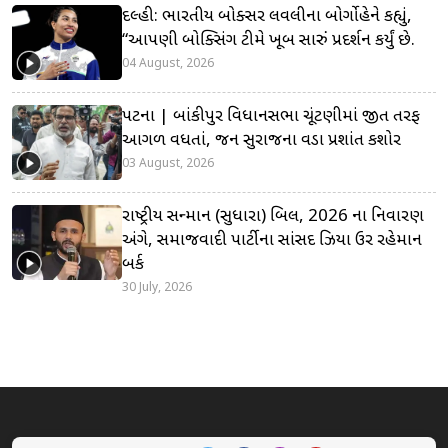
દિલ્હી: ભારતીય બોક્સર લવલીના બોર્ગોહેને કહ્યું,
“આપણી બોક્સિંગ ટીમે ખૂબ સારું પ્રદર્શન કર્યું છે.
04 August, 2026
પટના | બાંકીપુર વિધાનસભા ચૂંટણીમાં જીત તરફ
આગળ વધતાં, જન સુરાજના વડા પ્રશાંત કિશોર
03 August, 2026
રાષ્ટ્રીય સન્માન (સુધારા) બિલ, 2026 ના નિવારણ
અંગે, સમાજવાદી પાર્ટીના સાંસદ ઝિયા ઉર રહેમાન
બર્ક
30 July, 2026