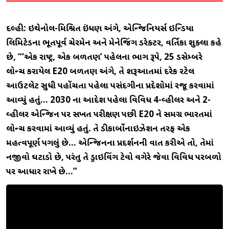
દિલ્હી: ઇથેનોલ-મિશ્રિત ઇંધણ અંગે, એન્જિનિયર્સ ઇન્ડિયા
લિમિટેડના ભૂતપૂર્વ ચેરમેન અને મેનેજિંગ ડિરેક્ટર, વર્તિકા શુક્લા કહે
છે, “‘એક રાષ્ટ્ર, એક બળતણ’ પહેલના ભાગ રૂપે, 25 ડિસેમ્બરે
લોન્ચ કરાયેલ E20 બળતણ અંગે, તે શરૂઆતમાં દરેક રિટેલ
આઉટલેટ સુધી પહોંચતા પહેલા પસંદગીના પ્રદેશોમાં રજૂ કરવામાં
આવ્યું હતું… 2030 ના આદેશ પહેલા વિવિધ 4-વ્હીલર અને 2-
વ્હીલર એન્જિન પર સખત પરીક્ષણ પછી E20 ને સમગ્ર ભારતમાં
લોન્ચ કરવામાં આવ્યું હતું. તે ડીકાર્બોનાઇઝેશન તરફ એક
મહત્વપૂર્ણ પગલું છે… એન્જિનના પ્રદર્શનની વાત કરીએ તો, તેમાં
નજીવો ઘટાડો છે, પરંતુ તે ડ્રાઇવિંગ ટેવો વગેરે જેવા વિવિધ પરિબળો
પર આધાર રાખે છે…”