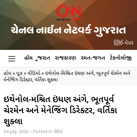
ઈ-પેપર
હોમ
ગુજરાત
રાજકારણ
રમત-જગત
ટેકનોલોજી
હોમ
»
ન્યૂઝ
»
વીડિયો
»
ઇથેનોલ-મિશ્રિત ઇંધણ અંગે, ભૂતપૂર્વ ચેરમેન અને
મેનેજિંગ ડિરેક્ટર, વર્તિકા શુક્લા
ઇથેનોલ-મિશ્રિત ઇંધણ અંગે, ભૂતપૂર્વ
ચેરમેન અને મેનેજિંગ ડિરેક્ટર, વર્તિકા
શુક્લા
04 July, 2026
Posted in
વીડિયો