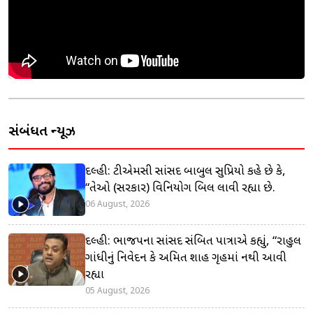
સંબંધિત ન્યૂઝ
દિલ્હી: ટીએમસી સાંસદ બાબુલ સુપ્રિયો કહે છે કે,
“તેઓ (સરકાર) વિનિયોગ બિલ લાવી રહ્યા છે.
06 August, 2026
દિલ્હી: ભાજપના સાંસદ સંબિત પાત્રાએ કહ્યું, “રાહુલ
ગાંધીનું નિવેદન કે અમિત શાહ ગૃહમાં નથી આવી
રહ્યા
05 August, 2026