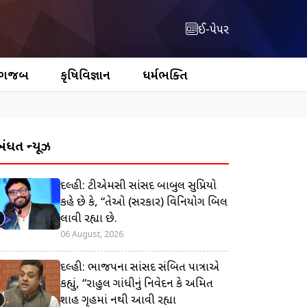
ઈ-પેપર
 ગજબ
કૃષિવિજ્ઞાન
ધર્મભક્તિ
બંધિત ન્યૂઝ
દિલ્હી: ટીએમસી સાંસદ બાબુલ સુપ્રિયો
કહે છે કે, “તેઓ (સરકાર) વિનિયોગ બિલ
લાવી રહ્યા છે.
06 August, 2026
દિલ્હી: ભાજપના સાંસદ સંબિત પાત્રાએ
કહ્યું, “રાહુલ ગાંધીનું નિવેદન કે અમિત
શાહ ગૃહમાં નથી આવી રહ્યા