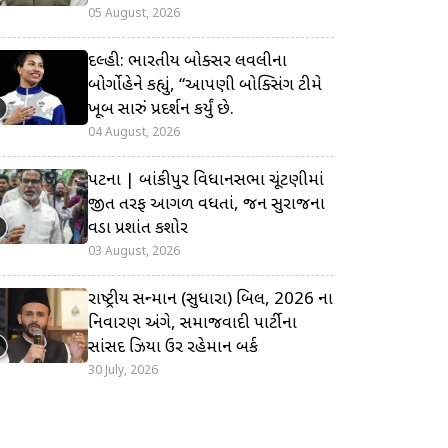
05 August, 2026
દિલ્હી: ભારતીય બોક્સર લવલીના
બોર્ગોહેને કહ્યું, “આપણી બોક્સિંગ ટીમે
ખૂબ સારું પ્રદર્શન કર્યું છે.
04 August, 2026
પટના | બાંકીપુર વિધાનસભા ચૂંટણીમાં
જીત તરફ આગળ વધતાં, જન સુરાજના
વડા પ્રશાંત કિશોર
03 August, 2026
રાષ્ટ્રીય સન્માન (સુધારા) બિલ, 2026 ના
નિવારણ અંગે, સમાજવાદી પાર્ટીના
સાંસદ ઝિયા ઉર રહેમાન બર્ક
30 July, 2026