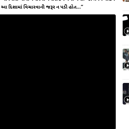
ને આ દિશામાં વિચારવાની જરૂર ન પડી હોત…”