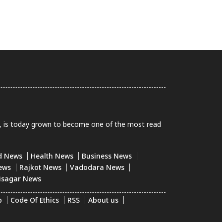
0, is today grown to become one of the most read
d News
Health News
Business News
ews
Rajkot News
Vadodara News
isagar News
p
Code Of Ethics
RSS
About us