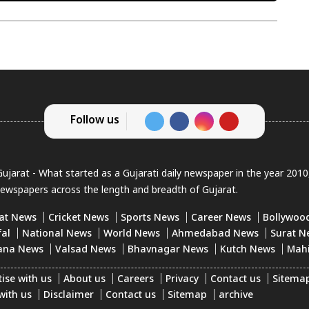
Follow us
jarat - What started as a Gujarati daily newspaper in the year 201
newspapers across the length and breadth of Gujarat.
at News
Cricket News
Sports News
Career News
Bollywoo
fal
National News
World News
Ahmedabad News
Surat N
ana News
Valsad News
Bhavnagar News
Kutch News
Mah
ise with us
About us
Careers
Privacy
Contact us
Sitema
with us
Disclaimer
Contact us
Sitemap
archive