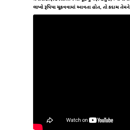
લાખો રૂપિયા ચૂકવવામાં આવતા હોત, તો કદાચ તેમ