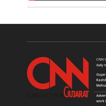
CNN Gu
daily 
Gujar
Rashi
Mehs
Advert
work 