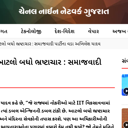
જગત
ટેકનોલોજી
દેશ-વિદેશ
વેપાર
અજબ
લો બધો ભ્રષ્ટાચાર : સમાજવાદી પાર્ટીના વડા અખિલેશ યાદવ
આટલો બધો ભ્રષ્ટાચાર : સમાજવાદી
સં
શ યાદવ કહે છે, “જે રાજ્યમાં નોકરીઓ માટે IIT વિકસાવવામાં
ત્યાં ડબલ એન્જિનની ડબલ ટાંકી છે. આટલો બધો ભ્રષ્ટાચાર
 અને મંદિરના સેવકોની તપાસ કરશે. પણ આ અધિકારીઓની
 સેવા આપનારાઓના પગારમાં વધારો કેમ નથી થયો? જો તેમને મહિને