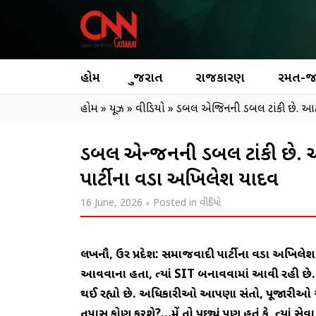
હોમ
ગુજરાત
રાજકારણ
રમત-
હોમ
»
ન્યૂઝ
»
વીડિયો
»
ડબલ એન્જિનની ડબલ ટાંકી છે. આટ
ડબલ એન્જિનની ડબલ ટાંકી છે. 
પાર્ટીના વડા અખિલેશ યાદવ
16 June, 2026
Posted in
વીડિયો
લખનૌ, ઉત્તર પ્રદેશ: સમાજવાદી પાર્ટીના વડા અખિલે
આવવાના હતા, ત્યાં SIT બનાવવામાં આવી રહી છે. 
થઈ રહ્યો છે. અધિકારીઓ આપણા સંતો, પૂજારીઓ
તપાસ કોણ કરશે?…મેં તો પૂછ્યું પણ હતું કે, ત્યાં