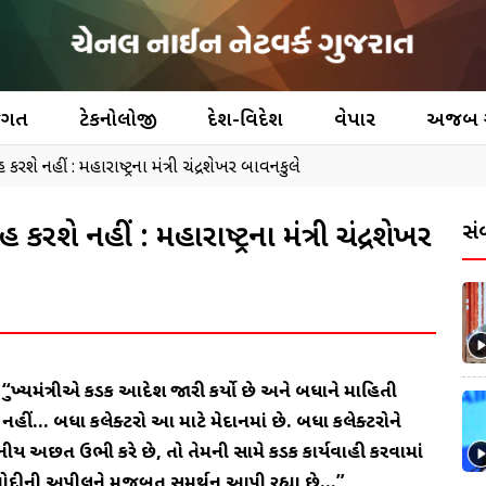
જગત
ટેકનોલોજી
દેશ-વિદેશ
વેપાર
અજબ
રશે નહીં : મહારાષ્ટ્રના મંત્રી ચંદ્રશેખર બાવનકુલે
કરશે નહીં : મહારાષ્ટ્રના મંત્રી ચંદ્રશેખર
સં
ે કે, “મુખ્યમંત્રીએ કડક આદેશ જારી કર્યો છે અને બધાને માહિતી
 નહીં… બધા કલેક્ટરો આ માટે મેદાનમાં છે. બધા કલેક્ટરોને
ીય અછત ઉભી કરે છે, તો તેમની સામે કડક કાર્યવાહી કરવામાં
રધાન મોદીની અપીલને મજબૂત સમર્થન આપી રહ્યા છે…”