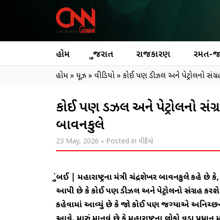
હોમ
ગુજરાત
રાજકારણ
રમત-
હોમ
»
ન્યૂઝ
»
વીડિયો
»
કોઈ પણ ડીઝલ અને પેટ્રોલનો સંગ્રહ ક
કોઈ પણ ડીઝલ અને પેટ્રોલનો સંગ્રહ 
બાવનકુલે
23 May, 2026
Posted in
વીડિયો
મુંબઈ | મહારાષ્ટ્રના મંત્રી ચંદ્રશેખર બાવનકુલે કહે છ
આપી છે કે કોઈ પણ ડીઝલ અને પેટ્રોલનો સંગ્રહ કરશે
કહેવામાં આવ્યું છે કે જો કોઈ પણ જગ્યાએ અનિચ્છન
આવે. મારું માનવું છે કે મહારાષ્ટ્રના લોકો વડા પ્