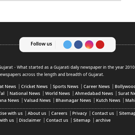
Follow us
jarat - What started as a Gujarati daily newspaper in the year 201
newspapers across the length and breadth of Gujarat.
at News
Cricket News
Sports News
Career News
Bollywoo
fal
National News
World News
Ahmedabad News
Surat N
ana News
Valsad News
Bhavnagar News
Kutch News
Mah
ise with us
About us
Careers
Privacy
Contact us
Sitema
with us
Disclaimer
Contact us
Sitemap
archive