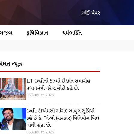
ઈ-પેપર
 ગજબ
કૃષિવિજ્ઞાન
ધર્મભક્તિ
બંધિત ન્યૂઝ
IIT દિલ્હીનો 57મો દીક્ષાંત સમારોહ |
પ્રધાનમંત્રી નરેન્દ્ર મોદી કહે છે,
08 August, 2026
દિલ્હી: ટીએમસી સાંસદ બાબુલ સુપ્રિયો
કહે છે કે, “તેઓ (સરકાર) વિનિયોગ બિલ
લાવી રહ્યા છે.
06 August, 2026