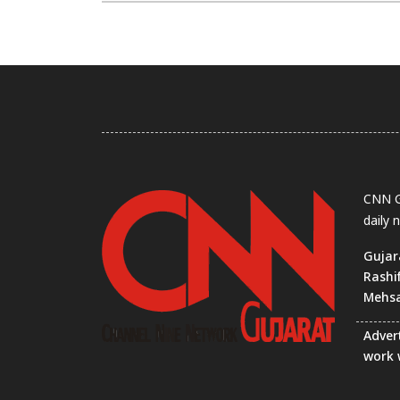
CNN Gu
daily 
Gujar
Rashi
Mehs
Advert
work 