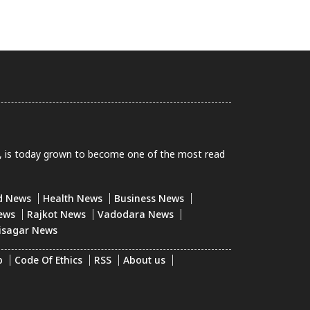
0, is today grown to become one of the most read
d News
Health News
Business News
ews
Rajkot News
Vadodara News
isagar News
p
Code Of Ethics
RSS
About us