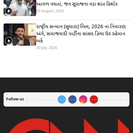
આગળ વધતાં, જન સુરાજના વડા પ્રશાંત કિશોર
03 August, 2026
રાષ્ટ્રીય સન્માન (સુધારા) બિલ, 2026 ના નિવારણ
અંગે, સમાજવાદી પાર્ટીના સાંસદ ઝિયા ઉર રહેમાન
બર્ક
30 July, 2026
Follow us