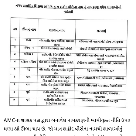
AMCના શાસક પક્ષ દ્વારા બનાવેલ નામકરણની ખામીયુક્ત નીતિ ઉપર
ઘણા પ્રશ્નો ઊભા થાય છે. જો માત્ર શહીદ વીરોના નામથી શાળાઓનું