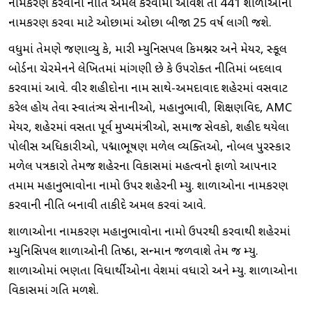
નામકરણ કરવાની નીતિ અમલ કરવામાં આવશે તો 441 શાળાઓના
નામકરણ કરવા માટે ઓછામાં ઓછા બીજા 25 વર્ષ લાગી જશે.
વધુમાં તેમણે જણાવ્યુ કે, મારી મ્યુનિસપલ કિમશ્નર અને મેયર, સ્કૂલ
બોર્ડના ચેરમેનને લેખિતમાં માંગણી છે કે ઉપરોક્ત નીતિમાં બદલાવ
કરવામાં આવે. વીર શહીદોના નામ સાથે-અમદાવાદ શહેરમાં વસવાટ
કરેલ હોય તેવા સ્વાતંત્ર્ય સેનાનીઓ, મહાનુભાવી, શિક્ષણવિદ, AMC
મેયર, શહેરમાં વસતા પૂર્વ મુખ્યમંત્રીઓ, સમાજ સેવકો, શહીદ થયેલા
પોલીસ અધિકારીઓ, પદ્માભૂષણ મળેલ વ્યક્તિઓ, નોબલ પુરસ્કાર
મળેલ પત્રકારો તેમજ શહેરના વિકાસમાં મહત્વનો ફાળો આપનાર
તમામ મહાનુભાવોના નામો ઉપર શહેરની મ્યુ. શાળાઓના નામકરણ
કરવાની નીતિ બનાવી તાકીદે અમલ કરવાં આવે.
શાળાઓના નામકરણ મહાનુભાવોના નામો ઉપરથી કરવાથી શહેરમાં
મ્યુનિસિપલ શાળાઓની પ્રતિષ્ઠા, સન્માન જળવાશે તેમ જ મ્યુ.
શાળાઓમાં ભણતા વિધાર્થીઓના પ્રવેશમાં વધારો અને મ્યુ. શાળાઓના
વિકાસમાં ગતિ મળશે.