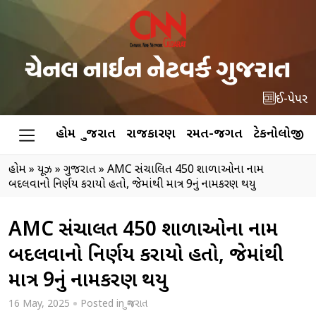
ઈ-પેપર
હોમ
ગુજરાત
રાજકારણ
રમત-જગત
ટેકનોલોજી
હોમ
»
ન્યૂઝ
»
ગુજરાત
»
AMC સંચાલિત 450 શાળાઓના નામ
બદલવાનો નિર્ણય કરાયો હતો, જેમાંથી માત્ર 9નું નામકરણ થયુ
AMC સંચાલિત 450 શાળાઓના નામ
બદલવાનો નિર્ણય કરાયો હતો, જેમાંથી
માત્ર 9નું નામકરણ થયુ
16 May, 2025
Posted in
ગુજરાત