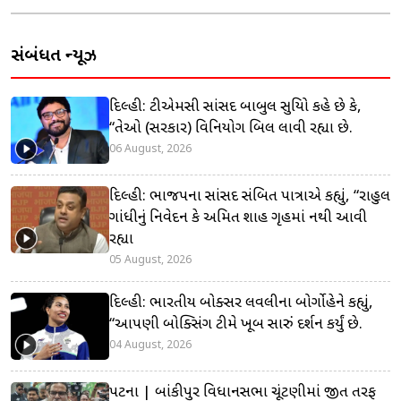
સંબંધિત ન્યૂઝ
દિલ્હી: ટીએમસી સાંસદ બાબુલ સુપ્રિયો કહે છે કે,
“તેઓ (સરકાર) વિનિયોગ બિલ લાવી રહ્યા છે.
06 August, 2026
દિલ્હી: ભાજપના સાંસદ સંબિત પાત્રાએ કહ્યું, “રાહુલ
ગાંધીનું નિવેદન કે અમિત શાહ ગૃહમાં નથી આવી
રહ્યા
05 August, 2026
દિલ્હી: ભારતીય બોક્સર લવલીના બોર્ગોહેને કહ્યું,
“આપણી બોક્સિંગ ટીમે ખૂબ સારું પ્રદર્શન કર્યું છે.
04 August, 2026
પટના | બાંકીપુર વિધાનસભા ચૂંટણીમાં જીત તરફ