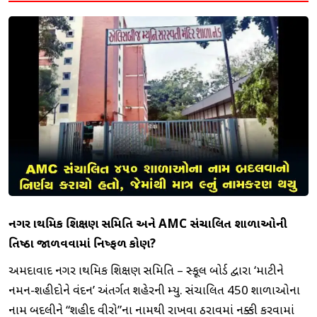
નગર પ્રાથમિક શિક્ષણ સમિતિ અને AMC સંચાલિત શાળાઓની
પ્રતિષ્ઠા જાળવવામાં નિષ્ફળ કોણ?
અમદાવાદ નગર પ્રાથમિક શિક્ષણ સમિતિ – સ્કૂલ બોર્ડ દ્વારા ‘માટીને
નમન-શહીદોને વંદન’ અંતર્ગત શહેરની મ્યુ. સંચાલિત 450 શાળાઓના
નામ બદલીને “શહીદ વીરો”ના નામથી રાખવા ઠરાવમાં નક્કી કરવામાં