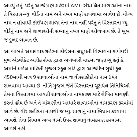
આવ્યું હતું. પરંતુ આજે પણ શહેરમાં AMC સંચાલિત શાળાઓના નામ
તે વિસ્તાર-મ્યુ. વોર્ડના નામ અને નંબર પ્રમાણે રાખવામાં આવેલ છે. યોગ્ય
નામ ન હોવાથી કોઈપણ શાળા તેના નામ નહીં પરંતુ તે વિસ્તારના મ્યુ.
વોર્ડનું નામ અને શાળાઓની સંખ્યાનું નંબર પ્રમાણે ઓળખાય છે. તે ખુબ
જ દુખદ બાબત છે.
આ બાબતે અમદાવાદ શહેરના કોંગ્રેસના લઘુમતી વિભાગના કાર્યકારી
પ્રમુખ એડવોકેટ અતીક સૈયદ દ્વારા અખબારી યાદમાં જણાવ્યુ હતું કે,
અમોને મળેલ માહિતી મુજબ સ્કૂલ બોર્ડ દ્વારા આજદિન સુધી કુલ
450માથી માત્ર 9 શાળાઓના નામ જ વીરશહીદોના નામ ઉપર
રાખવામા આવ્યા છે. નીતિ મુજબ જેતે વિસ્તારના ચૂંટાયેલ પ્રતિનિધિઓ
તેમના વિસ્તારમાં આવતી શાળાઓના નામકરણ માટે લેખિત માંગણી
કરતાં હોય છે અને તે માંગણીના આધારે શાળાઓના નામકરણ કરવાંમાં
આવે છે. વીર શહીદના નામથી જ મ્યુ. શાળાનું નામાભિધાન કરવામાં
આવશે. તેના સિવાય અન્ય નામો ઉપર શાળાનું નામકરણ કરવામાં
આવશે નહીં.