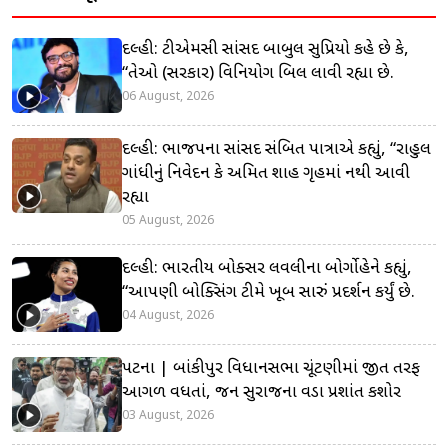
દિલ્હી: ટીએમસી સાંસદ બાબુલ સુપ્રિયો કહે છે કે,
“તેઓ (સરકાર) વિનિયોગ બિલ લાવી રહ્યા છે.
06 August, 2026
દિલ્હી: ભાજપના સાંસદ સંબિત પાત્રાએ કહ્યું, “રાહુલ
ગાંધીનું નિવેદન કે અમિત શાહ ગૃહમાં નથી આવી
રહ્યા
05 August, 2026
દિલ્હી: ભારતીય બોક્સર લવલીના બોર્ગોહેને કહ્યું,
“આપણી બોક્સિંગ ટીમે ખૂબ સારું પ્રદર્શન કર્યું છે.
04 August, 2026
પટના | બાંકીપુર વિધાનસભા ચૂંટણીમાં જીત તરફ
આગળ વધતાં, જન સુરાજના વડા પ્રશાંત કિશોર
03 August, 2026