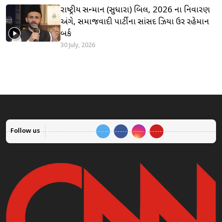
રાષ્ટ્રીય સન્માન (સુધારા) બિલ, 2026 ના નિવારણ
અંગે, સમાજવાદી પાર્ટીના સાંસદ ઝિયા ઉર રહેમાન
બર્ક
30 July, 2026
Follow us