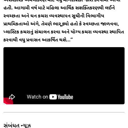
અસરકારક અમલીકરણ માટે વધુ માર્ગદર્શિકા જારી કરવામાં આવી
હતી. આગામી વર્ષ માટે મહિલા આર્થિક સશક્તિકરણથી લઈને
સ્વચ્છતા અને ઘન કચરા વ્યવસ્થાપન સુધીની વિભાગીય
પ્રાથમિકતાઓ અંગે, તેમણે ભાર મૂક્યો હતો કે સ્વચ્છતા જાળવવા,
પ્લાસ્ટિક કચરાનું સંચાલન કરવા અને યોગ્ય કચરા વ્યવસ્થા સ્થાપિત
કરવાથી વધુ પ્રવાસન આકર્ષિત થશે…”
સંબંધિત ન્યૂઝ