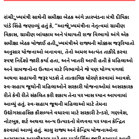
રાંચી: મુખ્યમંત્રી સાથેની સમીક્ષા બેઠક અંગે ઝારખંડના મંત્રી દીપિકા
પાંડે સિંહે જણાવ્યું હતું કે, “આજે મુખ્યમંત્રીના નેતૃત્વમાં ગ્રામીણ
વિકાસ, ગ્રામીણ બાંધકામ અને પંચાયતી રાજ વિભાગો અંગે એક
સમીક્ષા બેઠક યોજાઈ હતી. મુખ્યમંત્રીએ રાજ્યની ચોક્કસ જરૂરિયાતો
અનુસાર યોજનાઓ બનાવવા, તેનો અમલ અત્યંત તાકીદે કરવા
સ્પષ્ટ નિર્દેશો જારી કર્યા હતા, અને ખાતરી આપી હતી કે મહિલાઓ
અને ગ્રામજનોના ઉત્થાન માટે વિભાગોને જે પણ યોગ્ય પગલાં
અથવા સહાયની જરૂર પડશે તે તાત્કાલિક ધોરણે કરવામાં આવશે.
સ્વ-સહાય જૂથોની મહિલાઓને સરકારી યોજનાઓમાં અસરકારક
રીતે કેવી રીતે સંકલિત કરી શકાય તેના પર ખાસ ધ્યાન આપવામાં
આવ્યું હતું. સ્વ-સહાય જૂથની મહિલાઓ માટે તેમના
ઉદ્યોગસાહસિક કૌશલ્યને વધારવા માટે સરકારી ટેન્ડરો, ગણવેશ,
નોટબુક, શર્ટ અથવા અન્ય ઉત્પાદનો મેળવવા પર ધ્યાન કેન્દ્રિત
કરવામાં આવ્યું હતું. ચાલુ રાજ્ય અને કેન્દ્રિય યોજનાઓના