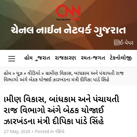
ઈ-પેપર
હોમ
ગુજરાત
રાજકારણ
રમત-જગત
ટેકનોલોજી
હોમ
»
ન્યૂઝ
»
વીડિયો
»
ગ્રામીણ વિકાસ, બાંધકામ અને પંચાયતી રાજ
વિભાગો અંગે બેઠક યોજાઈ ઝારખંડના મંત્રી દીપિકા પાંડે સિંહે
ગ્રામીણ વિકાસ, બાંધકામ અને પંચાયતી
રાજ વિભાગો અંગે બેઠક યોજાઈ
ઝારખંડના મંત્રી દીપિકા પાંડે સિંહે
27 May, 2026
Posted in
વીડિયો