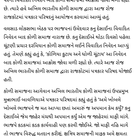
પરના વિવાદિત નિવેદન બાદ કોળી સમાજમાં આક્રોશ જોવા મળી રહ્યો
છે. ત્યારે હવે અખિલ ભારતીય કોળી સમાજ દ્વારા આજ રોજ
રાજકોટમાં પત્રકાર પરિષદનું આયોજન કરવામાં આવ્યું હતું.
વલસાડ લોકસભા બેઠક પર ભાજપનાં ઉમેદવાર કનુ દેસાઈના વિવાદિત
નિવેદન બાદ કોળી સમાજ નારાજ છે. કનુ દેસાઈએ થોડા દિવસો પહેલા
ચૂંટણી પ્રચાર દરમિયાન કોળી સમાજને લઈને વિવાદિત નિવેદન આપ્યું
હતું. તેમણે કહ્યું હતું કે, ‘કોળિયા કુટાય અને ધોળી ચૂંટાય’ આ નિવેદન
બાદ કોળી સમાજમાં આક્રોશ જોવા મળી રહ્યો છે. ત્યારે આજ રોજ
અખિલ ભારતીય કોળી સમાજ દ્વારા રાજકોટમાં પત્રકાર પરિષદ યોજાઈ
હતી.
કોળી સમાજના આગેવાન અખિલ ભારતીય કોળી સમાજનાં ઉપપ્રમુખ
મુન્નાભાઈ બાવળિયાએ પત્રકાર પરિષદમાં કહ્યું હતું કે ‘અમે ખોબલે
ખોબલે ભાજપને જ મત આપ્યા છતાં અમારું જ અપમાન કેમ કર્યું? કનુ
દેસાઈએ જેમ જાહેર મંચથી અપમાન કર્યું એમ જ જાહેરમાં માફી માંગે.
ભાજપે કડકમાં કડક કાર્યવાહી પણ કરવી જોઈએ. જો માફી નહિ માગે
તો ભાજપ વિરુદ્ધ મતદાન કરીશું. ક્ષત્રિય સમાજની માફક અમે ક્ષમતા