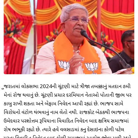
ગુજરાતમાં લોકસભા 2024ની ચૂંટણી માટે ત્રીજા તબક્કાનું મતદાન ૭મી
મેનાં રોજ થવાનું છે. ચૂંટણી પ્રચાર દરમિયાન નેતાઓ પોતાની જીભ પર
કાબુ રાખી શકતા અને બેફામ નિવેદન આપી રહ્યાં છે. ભાજપ સામે
વિરોધનો વંટોળ થંભવાનું નામ લેતો નથી. રાજકોટ બેઠકથી ભાજપના
ઉમેદવાર પરશોત્તમ રૂપિયાના વિવાદિત નિવેદન બાદ ક્ષત્રિય સમાજમાં
રોષ ભભૂકી રહ્યો છે. ત્યારે હવે વલસાડમાં કનુ દેસાઇના કોળી પટેલ