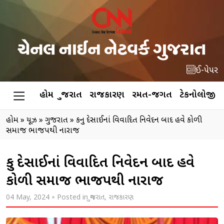
ઈ-પેપર
હોમ
ગુજરાત
રાજકારણ
રમત-જગત
ટેકનોલોજી
હોમ
»
ન્યૂઝ
»
ગુજરાત
»
કનુ દેસાઈનાં વિવાદિત નિવેદન બાદ હવે કોળી
સમાજ ભાજપથી નારાજ
કનુ દેસાઈનાં વિવાદિત નિવેદન બાદ હવે
કોળી સમાજ ભાજપથી નારાજ
04 May, 2024
Posted in
ગુજરાત
,
રાજકારણ