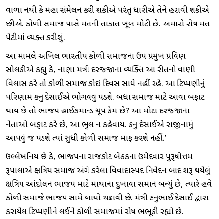
વાળા નથી કે મહા સંમેલન કરી શકીએ પરંતુ ધારીએ તેને હરાવી શકીએ
છીએ. કોળી સમાજ પાસે મતની તાકાત ખૂબ મોટી છે. અમારો રોષ મત
પેટીમાં વ્યક્ત કરીશું.
આ મામલે અખિલ ભારતીય કોળી સમાજના ઉપ પ્રમુખ પ્રવિણ
સોલંકીએ કહ્યું કે, નાણા મંત્રી દરજ્જાના વ્યક્તિ આ રીતનો વાણી
વિલાસ કરે તો કોળી સમાજ કોઇ દિવસ સાથે નહીં રહે. આ ટિપ્પણીનું
પરિણામ કનુ દેસાઈએ ભોગવવુ પડશે. બધા સમાજ માટે આવા બફાટ
થાય છે તો ભાજપ હાઈકમાન્ડ ચૂપ કેમ છે? આ મોટા દરજ્જાના
નેતાઓ બફાટ કરે છે, આ ભુલ ન કહેવાય. કનુ દેસાઈએ રાજીનામું
આપવું જ પડશે ત્યાં સુધી કોળી સમાજ માફ કરશે નહીં.’
ઉલ્લેખનિય છે કે, ભાજપના રાજકોટ બેઠકના ઉમેદવાર પુરૂષોત્તમ
રૂપાલાએ ક્ષત્રિય સમાજ અંગે કરેલા વિવાદાસ્પદ નિવેદન બાદ શરૂ થયેલું
ક્ષત્રિય આંદોલન ભાજપ માટે માથાના દુખાવા સમાન બન્યું છે, ત્યારે હવે
કોળી સમાજે ભાજપ સામે બાયો ચઢાવી છે. મંત્રી કનુભાઈ દેસાઈ દ્વારા
કરાયેલ ટિપ્પણીને લઈને કોળી સમાજમાં રોષ ભભૂકી રહ્યો છે.