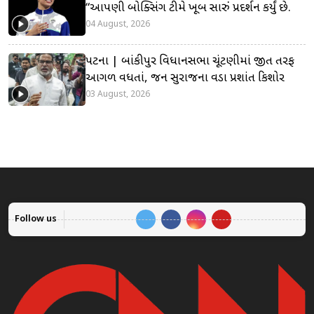
“આપણી બોક્સિંગ ટીમે ખૂબ સારું પ્રદર્શન કર્યું છે.
04 August, 2026
પટના | બાંકીપુર વિધાનસભા ચૂંટણીમાં જીત તરફ
આગળ વધતાં, જન સુરાજના વડા પ્રશાંત કિશોર
03 August, 2026
Follow us