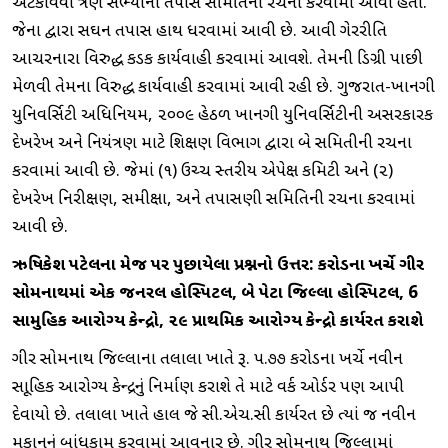
અટકાવવા ત્રણ સભ્યોની તપાસ સમિતિની રચના કરવામાં આવી હતી.
જેના દ્વારા સઘન તપાસ હાથ ધરવામાં આવી છે. આવી ગેરરીતિ
આચરનારા વિરુદ્ધ કડક કાર્યવાહી કરવામાં આવશે. તેમની ડિગ્રી પાછી
મેળવી તેમના વિરુદ્ધ કાર્યવાહી કરવામાં આવી રહી છે. ગુજરાત-ખાનગી
યુનિવર્સિટી અધિનિયમ, ૨૦૦૯ હેઠળ ખાનગી યુનિવર્સિટીની અસરકારક
દેખરેખ અને નિયંત્રણ માટે શિક્ષણ વિભાગ દ્વારા બે સમિતીની રચના
કરવામાં આવી છે. જેમાં (૧) ઉચ્ચ સ્તરીય એપેક્ષ કમિટી અને (૨)
દેખરેખ નિરીક્ષણ, સમીક્ષા, અને તપાસણી સમિતિની રચના કરવામાં
આવી છે.
ઋષિકેશ પટેલના મેજ પર
પુછાયેલા પ્રશ્નનો ઉત્તર
:
કરોડના ખર્ચે ગીર
સોમનાથમાં એક જનરલ હોસ્પિટલ
,
બે પેટા જિલ્લા હોસ્પિટલ
,
6
સામુહિક આરોગ્ય કેન્દ્રો
,
૨૯ પ્રાથમિક આરોગ્ય કેન્દ્રો કાર્યરત કરાશે
ગીર સોમનાથ જિલ્લાના તલાલા ખાતે રૂ. ૫.૭૭ કરોડના ખર્ચે નવીન
સામૂહિક આરોગ્ય કેન્દ્રનું નિર્માણ કરાશે તે માટે વર્ક ઓર્ડર પણ આપી
દેવાયો છે. તલાલા ખાતે હાલ જે સી.એચ.સી કાર્યરત છે ત્યાં જ નવીન
મકાનનું બાંધકામ કરવામાં આવનાર છે. ગીર સોમનાથ જિલ્લામાં