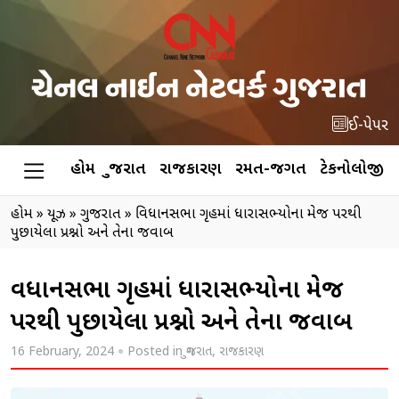
ઈ-પેપર
હોમ
ગુજરાત
રાજકારણ
રમત-જગત
ટેકનોલોજી
હોમ
»
ન્યૂઝ
»
ગુજરાત
»
વિધાનસભા ગૃહમાં ધારાસભ્યોના મેજ પરથી
પુછાયેલા પ્રશ્નો અને તેના જવાબ
વિધાનસભા ગૃહમાં ધારાસભ્યોના મેજ
પરથી પુછાયેલા પ્રશ્નો અને તેના જવાબ
16 February, 2024
Posted in
ગુજરાત
,
રાજકારણ