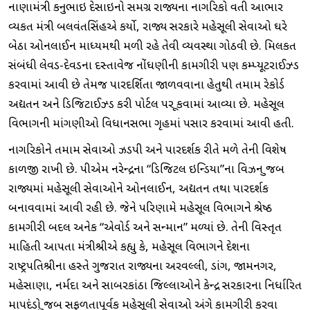
નાણામંત્રી કનુભાઇ દેસાઇનો સમગ્ર રાજ્યના નાગરિકો વતી આભાર
વ્યકત મંત્રી બલવંતસિંહએ કર્યો, રાજ્ય સરકારે મહેસૂલી સેવાઓ ઘરે
બેઠા ઓનલાઈન માધ્યમથી મળી રહે તેવી વ્યવસ્થા ગોઠવી છે. મિલકત
સંબંધી લેવડ-દેવડના દસ્તાવેજ નોંધણીની કામગીરી પણ કમ્પ્યૂટરાઈઝ્ડ
કરવામાં આવી છે તેમજ પારદર્શિતા જાળવવાના હેતુથી તમામ રેકોર્ડ
અદ્યતન અને ડિજિટાઈઝ્ડ કરી પોર્ટલ પર મૂકવામાં આવ્યા છે. મહેસૂલ
વિભાગની માંગણીઓ વિધાનસભા ગૃહમાં પસાર કરવામાં આવી હતી.
નાગરિકોને તમામ સેવાઓ ઝડપી અને પારદર્શક રીતે મળે તેની વિશેષ
કાળજી રાખી છે. પીએમ નરે‌ન્દ્રના “ડિજિટલ ઇન્ડિયા”ના વિઝન મુજબ
રાજ્યમાં મહેસૂલી સેવાઓને ઓનલાઈન, અદ્યતન તથા પારદર્શક
બનાવવામાં આવી રહી છે. જેને પરિણામે મહેસૂલ વિભાગને શ્રેષ્ઠ
કામગીરી બદલ અનેક “એવોર્ડ અને સન્માન” મળ્યાં છે. તેની વિસ્તૃત
માહિતી આપતા મંત્રીશ્રીએ કહ્યુ કે, મહેસૂલ વિભાગને દેશના
રાષ્ટ્રપતિશ્રીના હસ્તે ગુજરાત રાજ્યના અરવલ્લી, ડાંગ, જામનગર,
મહેસાણા, નર્મદા અને સાબરકાંઠા જિલ્લાઓને કેન્દ્ર સરકારના નિર્ધારિત
માપદંડો મુજબ સફળતાપૂર્વક મહેસૂલી સેવાઓ અંગે કામગીરી કરવા