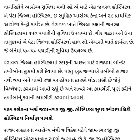
નાગરિકોને આરોગ્ય સુવિધા મળી રહે એ માટે એક જનરલ હોસ્પિટલ,
બે પેટા જિલ્લા હોસ્પિટલ, છ સામુહિક આરોગ્ય કેન્દ્ર અને ૨૯ પ્રાથમિક
આરોગ્ય કેન્દ્રો કાર્યરત છે. વેરાવળ ખાતે જિલ્લા કક્ષાની જનરલ
હોસ્પિટલમાં ૧૫૦ પથારીની સુવિધા ઉપલબ્ધ છે. ગીર ગઢડા અને ઉના
તાલુકામાં બે પેટા જિલ્લા હોસ્પિટલો હાલ સી.એચ.સી ખાતે કાર્યરત છે.
જે બંનેમાં ૫૦-૫૦ પથારીની સુવિધા ઉપલબ્ધ છે.
વેરાવળ જિલ્લા હોસ્પિટલમાં સ્ટાફની અછત માટે રાજ્યમાં બોન્ડેડ
તબીબોના હુકમો કરી દેવાયા છે. પરંતુ અમુક જગ્યાએ તબીબો હાજર
નથી થયા અને લાંબી રજા પર હોવાના કારણે થોડા પ્રશ્નો છે જેનું
વિશ્લેષણ કરવામાં આવી રહ્યું છે અને સત્વરે આ કામગીરી પૂર્ણ કરીને
તબીબોને મુકવાની કામગીરી કરવામાં આવશે.
૫૭૫ કરોડના ખર્ચે જામનગર જી.જી.હોસ્પિટલ સુપર સ્પેશિયાલિટી
હોસ્પિટલ નિર્માણ પામશે
રાજ્ય સરકારના આરોગ્ય મંત્રી ઋષિકેશ પટેલે જામનગર જી.જી
હોસ્પિટલ એક્સપાન્શન સંદર્ભ જણાવ્યું છે કે, જી.જી.હોસ્પિટલ