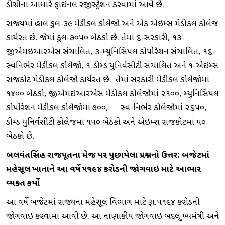
ડીગ્રીના આધારે ફાઇનલ રજીસ્ટ્રેશન કરવામાં આવે છે.
રાજયમાં હાલ કુલ-૩૯ મેડીકલ કોલેજો અને એક એઇમ્સ મેડીકલ કોલેજ
કાર્યરત છે. જેમાં કુલ-૭૦૫૦ બેઠકો છે. તેમાં ૬-સરકારી, ૧૩-
જીએમઇઆરએસ સંચાલિત, ૩-મ્યુનિસિપલ કોર્પોરેશન સંચાલિત, ૧૬-
સ્વનિર્ભર મેડીકલ કોલેજો, ૧-ડીમ્ડ યુનિર્વસીટી સંચાલિત અને ૧-એઇમ્સ
રાજકોટ મેડીકલ કોલેજો કાર્યરત છે. તેમાં સરકારી મેડીકલ કોલેજોમાં
૧૪૦૦ બેઠકો, જીએમઇઆરએસ મેડીકલ કોલેજોમાં ૨૧૦૦, મ્યુનિસિપલ
કોર્પોરેશન મેડીકલ કોલેજોમાં ૭૦૦, સ્વ-નિર્ભર કોલેજોમાં ૨૬૫૦,
ડીમ્ડ યુનિર્વસીટી કોલેજમાં ૧૫૦ બેઠકો અને એઇમ્સ રાજકોટમાં ૫૦
બેઠકો છે.
બલવંતસિંહ રાજપૂતના મેજ પર
પુછાયેલા પ્રશ્નનો ઉત્તર
:
બજેટમાં
મહેસૂલ ખાતાને આ વર્ષે ૫૧૯૪ કરોડની જોગવાઇ માટે આભાર
વ્યક્ત કર્યો
આ વર્ષે બજેટમાં રાજ્યના મહેસૂલ વિભાગ માટે રૂા.૫૧૯૪ કરોડની
જોગવાઇ કરવામાં આવી છે. આ નાણાંકીય જોગવાઇ બદલ મુખ્યમંત્રી અને