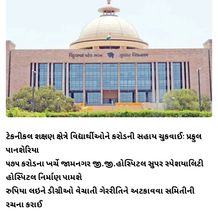
ટેકનીકલ શિક્ષણ ક્ષેત્રે વિદ્યાર્થીઓને કરોડની સહાય ચુકવાઈઃ પ્રફુલ
પાનશેરિયા
૫૭૫ કરોડના ખર્ચે જામનગર જી.જી.હોસ્પિટલ સુપર સ્પેશિયાલિટી
હોસ્પિટલ નિર્માણ પામશે
રુપિયા લઇને ડીગ્રીઓ વેચાતી ગેરરીતિને અટકાવવા સમિતીની
રચના કરાઈ