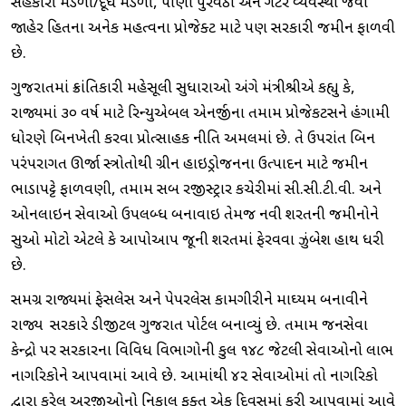
સહકારી મંડળી/દૂધ મંડળી, પાણી પુરવઠા અને ગટર વ્યવસ્થા જેવા
જાહેર હિતના અનેક મહત્વના પ્રોજેક્ટ માટે પણ સરકારી જમીન ફાળવી
છે.
ગુજરાતમાં ક્રાંતિકારી મહેસૂલી સુધારાઓ અંગે મંત્રીશ્રીએ કહ્યુ કે,
રાજ્યમાં ૩૦ વર્ષ માટે રિન્યુએબલ એનર્જીના તમામ પ્રોજેકટસને હંગામી
ધોરણે બિનખેતી કરવા પ્રોત્સાહક નીતિ અમલમાં છે. તે ઉપરાંત બિન
પરંપરાગત ઊર્જા સ્ત્રોતોથી ગ્રીન હાઇડ્રોજનના ઉત્પાદન માટે જમીન
ભાડાપટ્ટે ફાળવણી, તમામ સબ રજીસ્ટ્રાર કચેરીમાં સી.સી.ટી.વી. અને
ઓનલાઇન સેવાઓ ઉપલબ્ધ બનાવાઇ તેમજ નવી શરતની જમીનોને
સુઓ મોટો એટલે કે આપોઆપ જૂની શરતમાં ફેરવવા ઝુંબેશ હાથ ધરી
છે.
સમગ્ર રાજ્યમાં ફેસલેસ અને પે૫રલેસ કામગીરીને માઘ્યમ બનાવીને
રાજ્ય સરકારે ડીજીટલ ગુજરાત પોર્ટલ બનાવ્યું છે. તમામ જનસેવા
કેન્દ્રો પર સરકારના વિવિધ વિભાગોની કુલ ૧૪૮ જેટલી સેવાઓનો લાભ
નાગરિકોને આપવામાં આવે છે. આમાંથી ૪૨ સેવાઓમાં તો નાગરિકો
દ્વારા કરેલ અરજીઓનો નિકાલ ફક્ત એક દિવસમાં કરી આપવામાં આવે