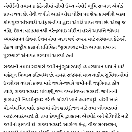
એવોર્ડની તમામ ૬ કેટેગરીમાં સૌથી ઉચ્ચ એવોર્ડ ભૂમિ સન્માન એવોર્ડ
પ્રાપ્ત થયા છે. તેવી જ રીતે આઇ ઓરા પોર્ટલ પર શ્રેષ્ઠ કામગીરી બદલ
કોમ્પ્યુટર સોસાયટી ઓફ ઇન્ડીયા દ્વારા એવોર્ડ પ્રાપ્ત થયો છે. એટલુ જ
નહિ, દેશના વડાપ્રધાનશ્રી નરેન્દ્રભાઇ મોદીના હસ્તે આ૫ત્તિ જોખમ
વ્યવસ્થા૫ન ક્ષેત્રમાં ઉત્તમ સેવા બદલ વર્ષ ૨૦૨૨ માટે સંસ્થાગત કેટેગરી
હેઠળ રાષ્ટ્રીય કક્ષાનો પ્રતિષ્ઠિત “સુભાષચંદ્ર બોઝ આ૫દા પ્રબંધન
પુરસ્કાર” એનાયત કરવામાં આવ્યો હતો.
રાજ્યની તમામ સરકારી જમીનનું સુચારુપણે વ્યવસ્થાપન થાય તે માટે
મહેસૂલ વિભાગ કટિબધ્ધ છે. સમગ્ર રાજ્યમાં માળખાકીય સુવિધાઓમાં
ઉત્તરોત્તર વધારો કરવા માટે જ્યારે-જ્યારે જમીનની જરૂરિયાત હોય
ત્યારે, રાજ્ય સરકાર માંગણી મુજબ વખતોવખત સરકારી જમીનની
ફાળવણી નિયમોનુસાર કરે છે. ધોરડો ખાતે હવાઇપટ્ટી, વાંસી ખાતે
પી.એમ.મિત્ર પાર્ક, કચ્છમાં ગ્રીન હાઇડ્રોજન માટે તથા ખોલવડામાં
આઇ.આઇ.આઇ.ટી. તથા દેવભૂમિ દ્વારકામાં એરપોર્ટ અને હેલિપોર્ટ માટે
જમીનો ફાળવી છે. રાજ્ય સરકારે આરોગ્ય કેન્દ્ર, વીજ સબસ્ટેશન,