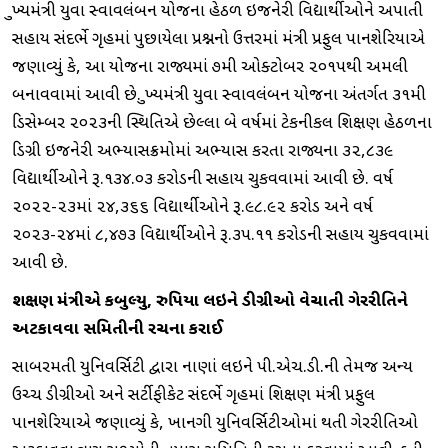
મુખ્યમંત્રી યુવા સ્વાવલંબન યોજના હેઠળ ઇજનેરી વિદ્યાર્થીઓને અપાતી
સહાય સંદર્ભે ગૃહમાં પુછાયેલા પ્રશ્નનો ઉત્તરમાં મંત્રી પ્રફુલ પાનશેરિયાએ
જણાવ્યું કે, આ યોજના રાજ્યમાં ૭મી ઓક્ટોબર ૨૦૧૫થી અમલી
બનાવવામાં આવી છે. મુખ્યમંત્રી યુવા સ્વાવલંબન યોજના અંતર્ગત ૩૧મી
ડિસેમ્બર ૨૦૨૩ની સ્થિતિએ છેલ્લા બે વર્ષમાં ટેકનીકલ શિક્ષણ હેઠળના
ડિગ્રી ઇજનેરી અભ્યાસક્રમોમાં અભ્યાસ કરતા રાજ્યના ૩૨,૮૩૯
વિદ્યાર્થીઓને રૂ.૧૩૪.૦૩ કરોડની સહાય ચુકવવામાં આવી છે. વર્ષ
૨૦૨૨-૨૩માં ૨૪,૩૬૬ વિદ્યાર્થીઓને રૂ.૯૮.૯૨ કરોડ અને વર્ષ
૨૦૨૩-૨૪માં ૮,૪૭૩ વિદ્યાર્થીઓને રૂ.૩૫.૧૧ કરોડની સહાય ચુકવવામાં
આવી છે.
શિક્ષણ મંત્રીએ કબુલ્યુ, રુપિયા લઇને ડીગ્રીઓ વેચાતી ગેરરીતિને
અટકાવવા સમિતીની રચના કરાઈ
સાબરમતી યુનિવર્સિટી દ્વારા નાણાં લઇને પી.એચ.ડી.ની તેમજ અન્ય
ઉચ્ચ ડીગ્રીઓ અને સર્ટીફીકેટ સંદર્ભે ગૃહમાં શિક્ષણ મંત્રી પ્રફુલ
પાનશેરિયાએ જણાવ્યું કે, ખાનગી યુનિવર્સિટીઓમાં થતી ગેરરીતિઓ