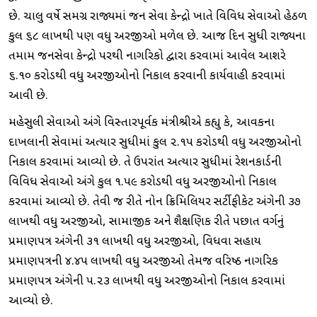
છે. ચાલુ વર્ષે સમગ્ર રાજ્યમાં જન સેવા કેન્દ્રો ખાતે વિવિધ સેવાઓ હેઠળ
કુલ ૬૮ લાખથી પણ વધુ અરજીઓ મળેલ છે. આજ દિન સુધી રાજ્યના
તમામ જનસેવા કેન્દ્રો ૫રથી નાગરિકો દ્વારા કરવામાં આવેલ આશરે
૬.૧૦ કરોડથી વધુ અરજીઓનો નિકાલ કરવાની કાર્યવાહી કરવામાં
આવી છે.
મહેસુલી સેવાઓ અંગે વિસ્તારપૂર્વક મંત્રીશ્રીએ કહ્યુ કે, આવકના
દાખલાની સેવામાં અત્યાર સુધીમાં કુલ ૨.૧૫ કરોડથી વધુ અરજીઓનો
નિકાલ કરવામાં આવ્યો છે. તે ઉપરાંત અત્યાર સુધીમાં રેશનકાર્ડની
વિવિધ સેવાઓ અંગે કુલ ૧.૫૯ કરોડથી વધુ અરજીઓનો નિકાલ
કરવામાં આવ્યો છે. તેવી જ રીતે નોન ક્રિમિલિયર સર્ટીફીકેટ અંગેની ૩૭
લાખથી વધુ અરજીઓ, સામાજીક અને શૈક્ષણિક રીતે ૫છાત વર્ગનું
પ્રમાણ૫ત્ર અંગેની ૩૧ લાખથી વધુ અરજીઓ, વિધવા સહાય
પ્રમાણ૫ત્રની ૪.૪૫ લાખથી વધુ અરજીઓ તેમજ વરિષ્ઠ નાગરિક
પ્રમાણ૫ત્ર અંગેની ૫.૨૩ લાખથી વધુ અરજીઓનો નિકાલ કરવામાં
આવ્યો છે.