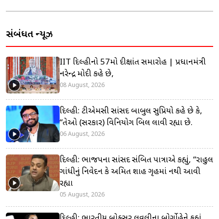
સંબંધિત ન્યૂઝ
IIT દિલ્હીનો 57મો દીક્ષાંત સમારોહ | પ્રધાનમંત્રી
નરેન્દ્ર મોદી કહે છે,
08 August, 2026
દિલ્હી: ટીએમસી સાંસદ બાબુલ સુપ્રિયો કહે છે કે,
“તેઓ (સરકાર) વિનિયોગ બિલ લાવી રહ્યા છે.
06 August, 2026
દિલ્હી: ભાજપના સાંસદ સંબિત પાત્રાએ કહ્યું, “રાહુલ
ગાંધીનું નિવેદન કે અમિત શાહ ગૃહમાં નથી આવી
રહ્યા
05 August, 2026
દિલ્હી: ભારતીય બોક્સર લવલીના બોર્ગોહેને કહ્યું,