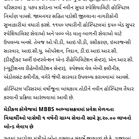
પરિસરમાં રૂ. ૫૭૫ કરોડના ખર્ચે નવીન સુપર સ્પેશિયાલિટી હોસ્પિટલ
નિર્માણ પામશે. જામનગર સહિત પડોશી જીલ્લાના નાગરીકોની
સુખાકારીમાં વધારો કરશે. ૧૧૫૦ પથારીની હોસ્પિટલમાં ૬૫૦ બેડ સુપર
સ્પેશિયાલિસ્ટ સેવાઓ અને ૫૦૦ બેડ માતૃ-બાળની સેવાઓ માટે
ઉપલબ્ધ બનશે. તેમજ ઓ.પી.ડી, આઇ.પી.ડી, રસીકરણ, ઇમરજન્સી
સારવાર, આઇ.સી.યુ, ઓપરેશન, નિદાન, ડી.ઇ.આઇ.આર.સી.
(ડીસ્ટ્રીક્ટ અર્લી ઇન્ટરવેન્શન એન્ડ રીહેબિલિટેશન સેન્ટર), એન.આર.સી.
(ન્યુટ્રીશનલ રીહેબીલીટેશન સેન્ટર), સ્પેશ્યલ વેલ બેબી કલીનીક,
એડોલસંટ કલીનીક, વગેરે જેવી સારવાર ઉપલબ્ધ કરાવવામાં આવશે.
હોસ્પિટલ પરિસરમાં વર્ષોજૂના બાંઘકામ તોડીને નવીન હોસ્પિટલ તૈયાર
કરવાની પ્રક્રિયા આરંભવામાં આવી છે‌.
મેડીકલ કૉલેજમાં
MBBS
અભ્યાસક્રમમાં પ્રવેશ મેળવતા
વિધાર્થીઓ પાસેથી ૧ વર્ષની ગ્રામ્ય સેવાની સામે રૂા.ર૦.૦૦ લાખનો
બોન્ડ લેવાય છે