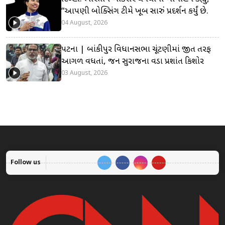
“આપણી બોક્સિંગ ટીમે ખૂબ સારું પ્રદર્શન કર્યું છે.
04 August, 2026
પટના | બાંકીપુર વિધાનસભા ચૂંટણીમાં જીત તરફ
આગળ વધતાં, જન સુરાજના વડા પ્રશાંત કિશોર
03 August, 2026
Follow us