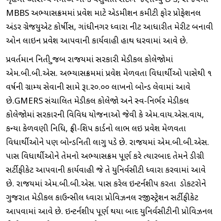
ગૃહમાં આરોગ્ય મંત્રીએ બોન્ડ વસુલાત સંદર્ભે જણાવ્યું છે કે, રાજયમાં
MBBS અભ્યાસક્રમમાં પ્રવેશ માટે એડમીશન કમીટી ફોર પ્રોફેશનલ
અંડર ગ્રેજયુએટ કોર્ષીસ, ગાંધીનગર ધ્વારા નીટ આધારીત મેરીટ બનાવી
ઓન લાઇન પ્રવેશ આપવાની કાર્યવાહી હાથ ધરવામાં આવે છે.
પ્રવર્તમાન નિતી મુજબ રાજયમાં સરકારી મેડીકલ કોલેજોમાં
એમ.બી.બી.એસ. અભ્યાસક્રમમાં પ્રવેશ મેળવતા વિધાર્થીઓ પાસેથી ૧
વર્ષની ગ્રામ્ય સેવાની સામે રૂા.ર૦.૦૦ લાખનો બોન્ડ લેવામાં આવે
છે.GMERS સંચાલિત મેડીકલ કોલેજો અને સ્વ-નિર્ભર મેડીકલ
કોલેજોમાં સરકારની વિવિધ યોજનાઓ જેવી કે એમ.વાય.એસ.વાય,
કન્યા કેળવણી નિધિ, ફ્રી-શિપ કાર્ડનો લાભ લઇ પ્રવેશ મેળવતા
વિધાર્થીઓને પણ બોન્ડનિતી લાગુ પડે છે. રાજયમાં એમ.બી.બી.એસ.
પાસ વિધાર્થીઓને તેમનો અભ્યાસક્રમ પૂર્ણ કરે ત્યારબાદ તેમને ડીગ્રી
સર્ટીફીકેટ આપવાની કાર્યવાહી જે તે યુનિર્વસીટી ધ્વારા કરવામાં આવે
છે. રાજયમાં એમ.બી.બી.એસ. પાસ કરેલ ઇન્ટર્નશીપ કરતા ડોકટરોને
ગુજરાત મેડીકલ કાઉન્સીલ ધ્વારા પ્રોવિઝનલ રજીસ્ટ્રેશન સર્ટીફીકેટ
આપવામાં આવે છે. ઇન્ટર્નશીપ પૂર્ણ થયા બાદ યુનિર્વસીટીની પ્રોવિઝનલ