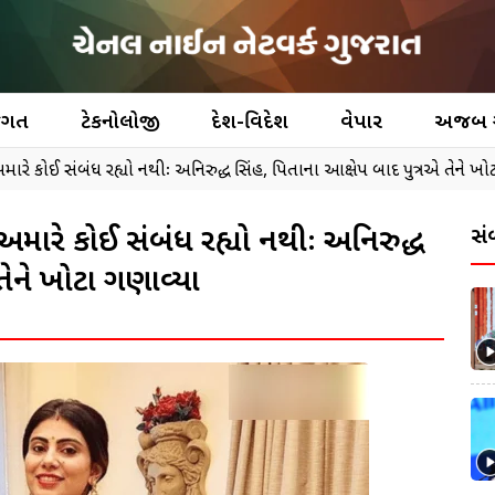
જગત
ટેકનોલોજી
દેશ-વિદેશ
વેપાર
અજબ
અમારે કોઈ સંબંધ રહ્યો નથીઃ અનિરુદ્ધ સિંહ, પિતાના આક્ષેપ બાદ પુત્રએ તેને ખ
 અમારે કોઈ સંબંધ રહ્યો નથીઃ અનિરુદ્ધ
સં
તેને ખોટા ગણાવ્યા