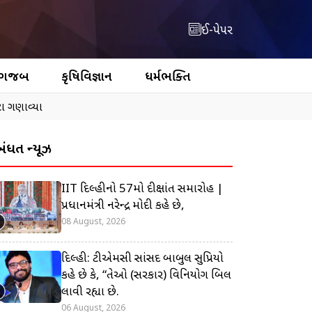
ઈ-પેપર
 ગજબ
કૃષિવિજ્ઞાન
ધર્મભક્તિ
ોટા ગણાવ્યા
બંધિત ન્યૂઝ
IIT દિલ્હીનો 57મો દીક્ષાંત સમારોહ |
પ્રધાનમંત્રી નરેન્દ્ર મોદી કહે છે,
08 August, 2026
દિલ્હી: ટીએમસી સાંસદ બાબુલ સુપ્રિયો
કહે છે કે, “તેઓ (સરકાર) વિનિયોગ બિલ
લાવી રહ્યા છે.
06 August, 2026