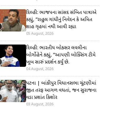
દિલ્હી: ભાજપના સાંસદ સંબિત પાત્રાએ
કહ્યું, “રાહુલ ગાંધીનું નિવેદન કે અમિત
શાહ ગૃહમાં નથી આવી રહ્યા
05 August, 2026
દિલ્હી: ભારતીય બોક્સર લવલીના
બોર્ગોહેને કહ્યું, “આપણી બોક્સિંગ ટીમે
ખૂબ સારું પ્રદર્શન કર્યું છે.
04 August, 2026
પટના | બાંકીપુર વિધાનસભા ચૂંટણીમાં
જીત તરફ આગળ વધતાં, જન સુરાજના
વડા પ્રશાંત કિશોર
03 August, 2026