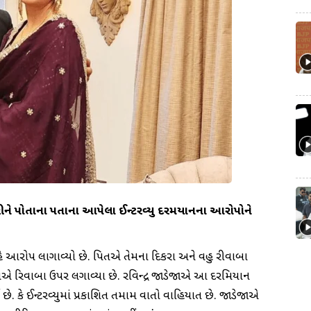
રીને પોતાના પિતાના આપેલા ઈન્ટરવ્યુ દરમિયાનના આરોપોને
 સિંહે આરોપ લાગાવ્યો છે. પિતએ તેમના દિકરા અને વહુ રીવાબા
એ રિવાબા ઉપર લગાવ્યા છે. રવિન્દ્ર જાડેજાએ આ દરમિયાન
ે. કે ઈન્ટરવ્યુમાં પ્રકાશિત તમામ વાતો વાહિયાત છે. જાડેજાએ