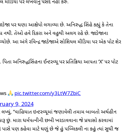
યલ મીડિયા પર લખવાનું પસંદ નહીં કરું.
ેજા પર ઘણા આક્ષેપો લગાવ્યા છે. અનિરુદ્ધ સિંહે કહ્યું કે તેના
ંબંધ નથી. તેઓ હવે દિકરા અને વહુથી અલગ રહે છે. જાડેજાના
ોછે. આ અંગે રવિન્દ્ર જાડેજાએ સોશિયલ મીડિયા પર એક પોસ્ટ શેર
 પિતા અનિરુદ્ધસિંહના ઈન્ટરવ્યૂ પર પ્રતિક્રિયા આપતા ‘X’ પર પોસ્ટ
iews
pic.twitter.com/y3LtW7ZbiC
ruary 9, 2024
ીને લખ્યું, “વાહિયાત ઇન્ટરવ્યૂમાં જણાવેલી તમામ બાબતો અર્થહીન
ારૂ છું. મારા ધર્મપત્નીની છબી ખરડાવવાના જે પ્રયાસો કરવામાં
ે પણ કહેવા માટે ઘણું છે જે હું પબ્લિકલી ના કહું ત્યાં સુધી જ