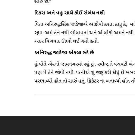
સારું છે.”
દિકરા અને વહુ સાથે કોઈ સંબંધ નશી
પિતા અનિરુદ્ધસિંહ જાડેજાએ આક્ષેપો કરતા કહ્યું કે, માર
રહ્યા. અમે તેને નથી બોલાવતાં અને એ લોકો અમને નથી બ
અંદર વિખવાદ ઊભો થઈ ગયો હતો.
અનિરુદ્ધ
જાડેજા એકલા રહે છે
હું પોતે એરલો જામનગરમાં રહું છું, રવીન્દ્ર તે પંચવટી
પણ મેં તેને જોયો નથી. પત્નીએ શું જાદુ કરી દીધું છે ખ
પરણાવ્યો હોત તો સારું હતું. ક્રિકેટર ના બનાવ્યો હો