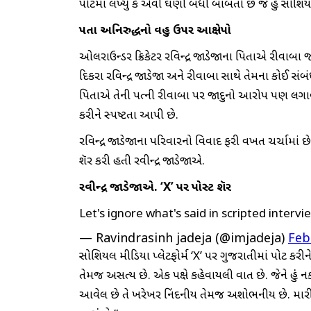
પોસ્ટમાં લખ્યું કે એવી ઘણી બધી બાબતો છે જે હું સોશિ
પિતા
અનિરુદ્ધનો વહુ ઉપર આક્ષેપો
ઓલરાઉન્ડર ક્રિકેટર રવિન્દ્ર જાડેજાના પિતાએ રીવાબા જાડ
દિકરા રવિન્દ્ર જાડેજા અને રીવાબા સાથે તેમના કોઈ સ
પિતાએ તેની પત્ની રીવાબા પર જાદુનો આરોપ પણ લગાવ્ય
કરીને સ્પષ્ટતા આપી છે.
રવિન્દ્ર જાડેજાના પરિવારનો વિવાદ ફરી વખત ચર્ચામાં છે.
શૅર કરી હતી રવીન્દ્ર જાડેજાએ.
રવીન્દ્ર જાડેજાએ. ‘X’ પર પોસ્ટ શૅર
Let's ignore what's said in scripted interv
— Ravindrasinh jadeja (@imjadeja)
Feb
સોશિયલ મીડિયા પ્લેટફોર્મ ‘X’ પર ગુજરાતીમાં પોસ્ટ કર
તેમજ અસત્ય છે. એક પક્ષે કહેવાયલી વાત છે. જેને હું નક
આવેલ છે તે ખરેખર નિંદનીય તેમજ અશોભનીય છે. મારી પાસ