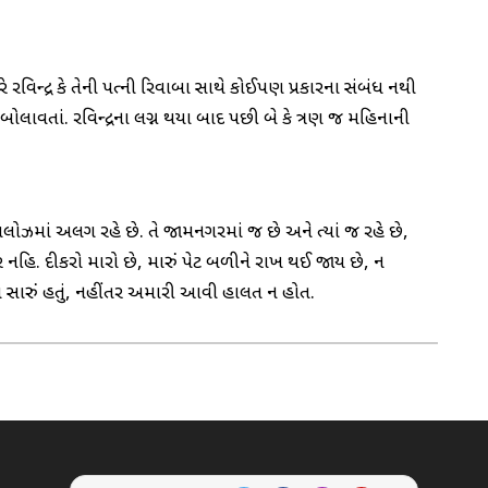
ે રવિન્દ્ર કે તેની પત્ની રિવાબા સાથે કોઈપણ પ્રકારના સંબંધ નથી
ોલાવતાં. રવિન્દ્રના લગ્ન થયા બાદ પછી બે કે ત્રણ જ મહિનાની
 બંગલોઝમાં અલગ રહે છે. તે જામનગરમાં જ છે અને ત્યાં જ રહે છે,
બર નહિ. દીકરો મારો છે, મારું પેટ બળીને રાખ થઈ જાય છે, ન
ત તો સારું હતું, નહીંતર અમારી આવી હાલત ન હોત.