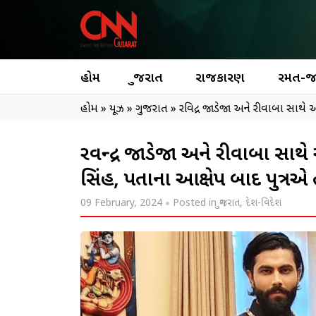
હોમ
ગુજરાત
રાજકારણ
રમત-
હોમ
»
ન્યૂઝ
»
ગુજરાત
»
રવિન્દ્ર જાડેજા અને રીવાબા સાથે 
રવિન્દ્ર જાડેજા અને રીવાબા સાથે
સિંહ, પિતાના આક્ષેપ બાદ પુત્રએ 
09 February, 2024
Posted in
ગુજરાત
,
દેશ-વિદેશ