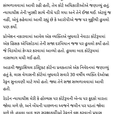
સંભળાવવામાં આવી રહી હતી, તેમ કોર્ટ અધિકારીઓએ જણાવ્યું હતું.
ન્યાયાધીશ તેની ખુરશી સાથે નીચે પડી ગયા અને તેને ઈજા થઈ. એટલું જ
નહીં, એવું કહેવામાં આવી રહ્યું છે કે આરોપીએ જજ પર મુઠ્ઠીથી હુમલો
પણ કર્યો.
પ્રોબેશન નકારવામાં આવેલ એક વ્યક્તિએ બુધવારે નેવાડા કોર્ટરૂમમાં
એક હિંસક એપિસોડમાં તેની સજા દરમિયાન જજ પર હુમલો કર્યો હતો
જે વિડિયોમાં કેપ્ચર કરવામાં આવ્યો હતો. હુમલા બાદ કોર્ટરૂમમાં
નાસભાગ મચી ગઈ હતી.
આઠમી જ્યુડિશિયલ ડિસ્ટ્રિક્ટ કોર્ટના પ્રવક્તાએ એક નિવેદનમાં જણાવ્યું
હતું કે, લાસ વેગાસની કોર્ટમાં બુધવારે સવારે 30 વર્ષીય વ્યક્તિ દેઓબ્રા
રેડ્ડન સુનાવણી માટે ગયો હતો. જ્યા તેને સજા સભળાવવામાં આવી
હતી.
રેડડેન ન્યાયાધીશ મેરી કે હોલ્થસ પર કોર્ટરૂમની બેન્ચ પર કૂદકો મારતા
જોવા મળે છે, અને બેંચની પાછળના ધ્વજને જમીન પર પડતાં જોવા
મળે છે. હુમલા બાદ ત્રણ સુરક્ષાકર્મીઓ રેડ્ડનને વશ કરવાનો પ્રયાસ