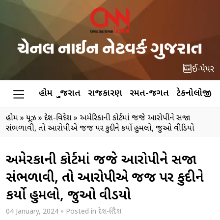
ઈ-પેપર
હોમ
ગુજરાત
રાજકારણ
રમત-જગત
ટેકનોલોજી
હોમ
»
ન્યૂઝ
»
દેશ-વિદેશ
»
અમેરિકાની કોર્ટમાં જજે આરોપીને સજા
સંભળાવી, તો આરોપીએ જજ પર કુદીને કર્યો હુમલો, જુઓ વીડિયો
અમેરિકાની કોર્ટમાં જજે આરોપીને સજા
સંભળાવી, તો આરોપીએ જજ પર કુદીને
કર્યો હુમલો, જુઓ વીડિયો
04 January, 2024
Posted in
દેશ-વિદેશ