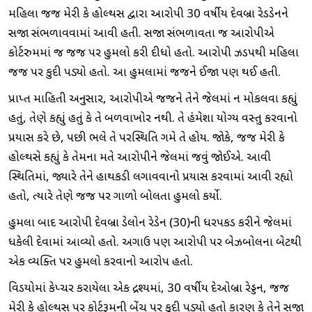
મહિલા જજ મેરી કે હોલ્થસ દ્વારા આરોપી 30 વર્ષીય દેવબ્રા રેડડેનને
સજા સંભળાવવામાં આવી હતી. સજા સંભળાવતા જ આરોપીએ
કોર્ટરુમમાં જ જજ પર હુમલો કરી દીધો હતો. આરોપી ઝડપથી મહિલા
જજ પર કુદી પડ્યો હતો. આ હુમલામાં જજને ઈજા પણ થઈ હતી.
પ્રાપ્ત માહિતી અનુસાર, આરોપીએ જજને તેને જેલમાં ન મોકલવા કહ્યું
હતું, તેણે કહ્યું હતું કે તે બળવાખોર નથી. તે હંમેશા યોગ્ય વસ્તુ કરવાનો
પ્રયાસ કરે છે, પછી ભલે તે પરિસ્થિતિ ગમે તે હોય. જોકે, જજ મેરી કે
હોલ્થસે કહ્યું કે તેમના મતે આરોપીને જેલમાં જવું જોઈએ. આવી
સ્થિતિમાં, જ્યારે તેને હાથકડી લગાવવાનો પ્રયાસ કરવામાં આવી રહ્યો
હતો, ત્યારે તેણે જજ પર ગાળો બોલતા હુમલો કર્યો.
હુમલા બાદ આરોપી દેવબ્રા ડેલોન રેડેન (30)ની ધરપકડ કરીને જેલમાં
ધકેલી દેવામાં આવ્યો હતો. અગાઉ પણ આરોપી પર બેઝબોલના બેટથી
એક વ્યક્તિ પર હુમલો કરવાનો આરોપ હતો.
વિડિયોમાં કેપ્ચર કરાયેલા એક દ્રશ્યમાં, 30 વર્ષીય દેઓબ્રા રેડ્ડન, જજ
મેરી કે હોલ્થસ પર કોર્ટરૂમની બેંચ પર કૂદી પડ્યો હતો કારણ કે તેને સજા