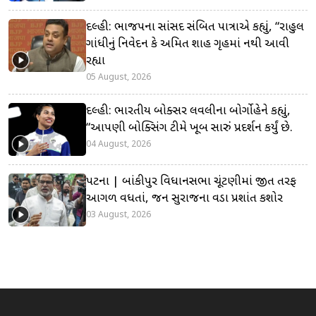
દિલ્હી: ભાજપના સાંસદ સંબિત પાત્રાએ કહ્યું, “રાહુલ
ગાંધીનું નિવેદન કે અમિત શાહ ગૃહમાં નથી આવી
રહ્યા
05 August, 2026
દિલ્હી: ભારતીય બોક્સર લવલીના બોર્ગોહેને કહ્યું,
“આપણી બોક્સિંગ ટીમે ખૂબ સારું પ્રદર્શન કર્યું છે.
04 August, 2026
પટના | બાંકીપુર વિધાનસભા ચૂંટણીમાં જીત તરફ
આગળ વધતાં, જન સુરાજના વડા પ્રશાંત કિશોર
03 August, 2026