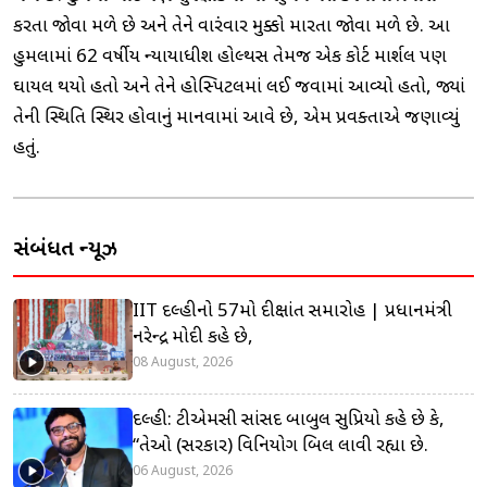
કરતા જોવા મળે છે અને તેને વારંવાર મુક્કો મારતા જોવા મળે છે. આ
હુમલામાં 62 વર્ષીય ન્યાયાધીશ હોલ્થસ તેમજ એક કોર્ટ માર્શલ પણ
ઘાયલ થયો હતો અને તેને હોસ્પિટલમાં લઈ જવામાં આવ્યો હતો, જ્યાં
તેની સ્થિતિ સ્થિર હોવાનું માનવામાં આવે છે, એમ પ્રવક્તાએ જણાવ્યું
હતું.
સંબંધિત ન્યૂઝ
IIT દિલ્હીનો 57મો દીક્ષાંત સમારોહ | પ્રધાનમંત્રી
નરેન્દ્ર મોદી કહે છે,
08 August, 2026
દિલ્હી: ટીએમસી સાંસદ બાબુલ સુપ્રિયો કહે છે કે,
“તેઓ (સરકાર) વિનિયોગ બિલ લાવી રહ્યા છે.
06 August, 2026