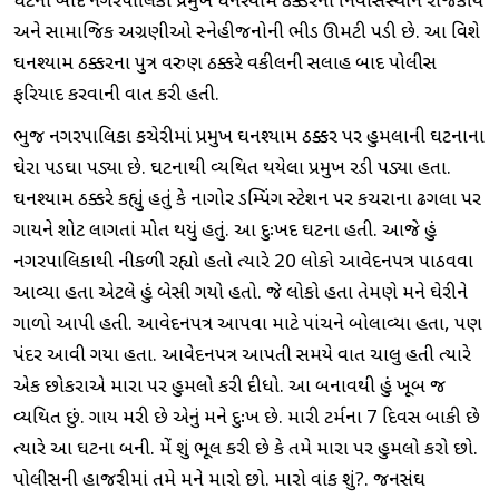
ઘટના બાદ નગરપાલિકા પ્રમુખ ઘનશ્યામ ઠક્કરના નિવાસસ્થાને રાજકીય
અને સામાજિક અગ્રણીઓ સ્નેહીજનોની ભીડ ઊમટી પડી છે. આ વિશે
ઘનશ્યામ ઠક્કરના પુત્ર વરુણ ઠક્કરે વકીલની સલાહ બાદ પોલીસ
ફરિયાદ કરવાની વાત કરી હતી.
ભુજ નગરપાલિકા કચેરીમાં પ્રમુખ ઘનશ્યામ ઠક્કર પર હુમલાની ઘટનાના
ઘેરા પડઘા પડ્યા છે. ઘટનાથી વ્યથિત થયેલા પ્રમુખ રડી પડ્યા હતા.
ઘનશ્યામ ઠક્કરે કહ્યું હતું કે નાગોર ડમ્પિંગ સ્ટેશન પર કચરાના ઢગલા પર
ગાયને શોટ લાગતાં મોત થયું હતું. આ દુઃખદ ઘટના હતી. આજે હું
નગરપાલિકાથી નીકળી રહ્યો હતો ત્યારે 20 લોકો આવેદનપત્ર પાઠવવા
આવ્યા હતા એટલે હું બેસી ગયો હતો. જે લોકો હતા તેમણે મને ઘેરીને
ગાળો આપી હતી. આવેદનપત્ર આપવા માટે પાંચને બોલાવ્યા હતા, પણ
પંદર આવી ગયા હતા. આવેદનપત્ર આપતી સમયે વાત ચાલુ હતી ત્યારે
એક છોકરાએ મારા પર હુમલો કરી દીધો. આ બનાવથી હું ખૂબ જ
વ્યથિત છું. ગાય મરી છે એનું મને દુઃખ છે. મારી ટર્મના 7 દિવસ બાકી છે
ત્યારે આ ઘટના બની. મેં શું ભૂલ કરી છે કે તમે મારા પર હુમલો કરો છો.
પોલીસની હાજરીમાં તમે મને મારો છો. મારો વાંક શું?. જનસંઘ