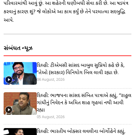
પરિવારમાંથી આવું છું. આ શહેરની ઘણીબધી સેવા કરી છે. આ ષડયંત્ર
કરવાનું કારણ શું? જે લોકોએ આ કામ કર્યું છે તેને પરમાત્મા સદબુદ્ધિ
આપે.
સંબંધિત ન્યૂઝ
દિલ્હી: ટીએમસી સાંસદ બાબુલ સુપ્રિયો કહે છે કે,
“તેઓ (સરકાર) વિનિયોગ બિલ લાવી રહ્યા છે.
06 August, 2026
દિલ્હી: ભાજપના સાંસદ સંબિત પાત્રાએ કહ્યું, “રાહુલ
ગાંધીનું નિવેદન કે અમિત શાહ ગૃહમાં નથી આવી
રહ્યા
05 August, 2026
દિલ્હી: ભારતીય બોક્સર લવલીના બોર્ગોહેને કહ્યું,