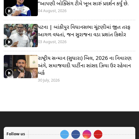
“આપણી બોક્સિંગ ટીમે ખૂબ સારું પ્રદર્શન કર્યું છે.
04 August, 2026
પટના | બાંકીપુર વિધાનસભા ચૂંટણીમાં જીત તરફ
આગળ વધતાં, જન સુરાજના વડા પ્રશાંત કિશોર
03 August, 2026
રાષ્ટ્રીય સન્માન (સુધારા) બિલ, 2026 ના નિવારણ
અંગે, સમાજવાદી પાર્ટીના સાંસદ ઝિયા ઉર રહેમાન
બર્ક
30 July, 2026
Follow us