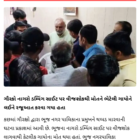
ગૌરક્ષકો નાગરો ડમ્પિંગ સાઈટ પર વીજશોકથી મોતને ભેટેલી ગાયોને
લઈને રજૂઆત કરવા ગયા હતા
કચ્છમાં ગૌરક્ષો દ્વારા ભૂજ નગર પાલિકાના પ્રમુખને થપ્પડ મારવાની
ઘટના પ્રકાશમાં આવી છે. ભૂજના નાગરો ડમ્પિંગ સાઈટ પર વીજશોક
લાગવાથી કેટલીક ગાયોના મોત થયા હતાં. ભુજ નગરપાલિકા