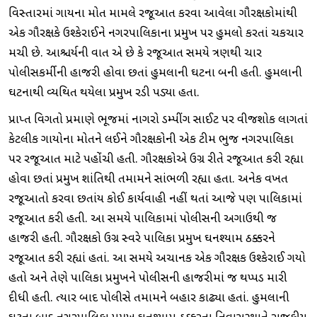
વિસ્તારમાં ગાયના મોત મામલે રજૂઆત કરવા આવેલા ગૌરક્ષકોમાંથી
એક ગૌરક્ષકે ઉશ્કેરાઈને નગરપાલિકાના પ્રમુખ પર હુમલો કરતાં ચકચાર
મચી છે. આશ્ચર્યની વાત એ છે કે રજૂઆત સમયે ત્રણથી ચાર
પોલીસકર્મીની હાજરી હોવા છતાં હુમલાની ઘટના બની હતી. હુમલાની
ઘટનાથી વ્યથિત થયેલા પ્રમુખ રડી પડ્યા હતા.
પ્રાપ્ત વિગતો પ્રમાણે ભૂજમાં નાગરો ડમ્પીંગ સાઈટ પર વીજશોક લાગતાં
કેટલીક ગાયોના મોતને લઈને ગૌરક્ષકોની એક ટીમ ભુજ નગરપાલિકા
પર રજૂઆત માટે પહોંચી હતી. ગૌરક્ષકોએ ઉગ્ર રીતે રજૂઆત કરી રહ્યા
હોવા છતાં પ્રમુખ શાંતિથી તમામને સાંભળી રહ્યા હતા. અનેક વખત
રજૂઆતો કરવા છતાંય કોઈ કાર્યવાહી નહીં થતાં આજે પણ પાલિકામાં
રજૂઆત કરી હતી. આ સમયે પાલિકામાં પોલીસની અગાઉથી જ
હાજરી હતી. ગૌરક્ષકો ઉગ્ર સ્વરે પાલિકા પ્રમુખ ઘનશ્યામ ઠક્કરને
રજૂઆત કરી રહ્યાં હતાં. આ સમયે અચાનક એક ગૌરક્ષક ઉશ્કેરાઈ ગયો
હતો અને તેણે પાલિકા પ્રમુખને પોલીસની હાજરીમાં જ થપ્પડ મારી
દીધી હતી. ત્યાર બાદ પોલીસે તમામને બહાર કાઢ્યા હતાં. હુમલાની