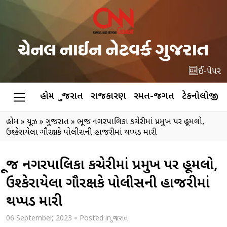
ઈ-પેપર
હોમ
ગુજરાત
રાજકારણ
રમત-જગત
ટેકનોલોજી
હોમ
»
ન્યૂઝ
»
ગુજરાત
»
ભૂજ નગરપાલિકા કચેરીમાં પ્રમુખ પર હૂમલો,
ઉશ્કેરાયેલા ગૌરક્ષકે પોલીસની હાજરીમાં થપ્પડ મારી
ભૂજ નગરપાલિકા કચેરીમાં પ્રમુખ પર હૂમલો,
ઉશ્કેરાયેલા ગૌરક્ષકે પોલીસની હાજરીમાં
થપ્પડ મારી
06 September, 2023
Posted in
ગુજરાત