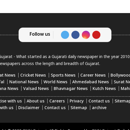
Follow us
jarat - What started as a Gujarati daily newspaper in the year 201
newspapers across the length and breadth of Gujarat.
at News
Cricket News
Sports News
Career News
Bollywoo
fal
National News
World News
Ahmedabad News
Surat N
ana News
Valsad News
Bhavnagar News
Kutch News
Mah
ise with us
About us
Careers
Privacy
Contact us
Sitema
with us
Disclaimer
Contact us
Sitemap
archive