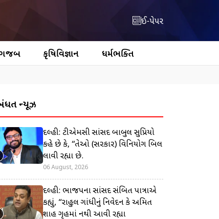
ઈ-પેપર
 ગજબ
કૃષિવિજ્ઞાન
ધર્મભક્તિ
બંધિત ન્યૂઝ
દિલ્હી: ટીએમસી સાંસદ બાબુલ સુપ્રિયો
કહે છે કે, “તેઓ (સરકાર) વિનિયોગ બિલ
લાવી રહ્યા છે.
06 August, 2026
દિલ્હી: ભાજપના સાંસદ સંબિત પાત્રાએ
કહ્યું, “રાહુલ ગાંધીનું નિવેદન કે અમિત
શાહ ગૃહમાં નથી આવી રહ્યા