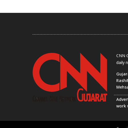
CNN Gu
daily 
Gujar
Rashi
Mehs
Advert
work 