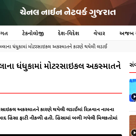
જગત
ટેકનોલોજી
દેશ-વિદેશ
વેપાર
અજબ
્લાના ધંધુકામાં મોટરસાઇકલ અકસ્માતને કારણે થયેલી લડાઈ
્લાના ધંધુકામાં મોટરસાઇકલ અકસ્માતને
સં
ોટરસાઇકલ અકસ્માતને કારણે થયેલી લડાઈમાં રિઝવાન નામના
ોત બાદ હિંસા ફાટી નીકળી હતી. હિંસામાં બળી ગયેલી મિલકતોમાં