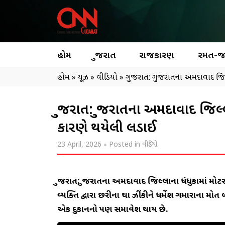
હોમ
ગુજરાત
રાજકારણ
રમત-
હોમ
»
ન્યૂઝ
»
વીડિયો
»
ગુજરાત: ગુજરાતના અમદાવાદ જિલ
ગુજરાત: ગુજરાતના અમદાવાદ જિલ
કારણે થયેલી લડાઈ
23 April, 2026
Posted in
વીડિયો
ગુજરાત: ગુજરાતના અમદાવાદ જિલ્લાના ધંધુકામાં મ
વ્યક્તિ દ્વારા છરીના ઘા ઝીંકીને ધર્મેશ ગમારાના મ
એક દુકાનનો પણ સમાવેશ થાય છે.