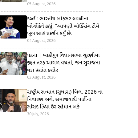
05 August, 2026
દિલ્હી: ભારતીય બોક્સર લવલીના
બોર્ગોહેને કહ્યું, “આપણી બોક્સિંગ ટીમે
ખૂબ સારું પ્રદર્શન કર્યું છે.
04 August, 2026
પટના | બાંકીપુર વિધાનસભા ચૂંટણીમાં
જીત તરફ આગળ વધતાં, જન સુરાજના
વડા પ્રશાંત કિશોર
03 August, 2026
રાષ્ટ્રીય સન્માન (સુધારા) બિલ, 2026 ના
નિવારણ અંગે, સમાજવાદી પાર્ટીના
સાંસદ ઝિયા ઉર રહેમાન બર્ક
30 July, 2026