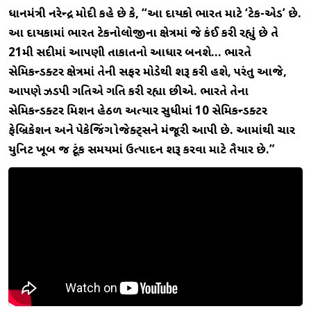
પ્રધાનમંત્રી નરેન્દ્ર મોદી કહે છે કે, “આ દાયકો ભારત માટે ‘ટેક-એડ’ છે.
આ દાયકામાં ભારત ટેકનોલોજીના ક્ષેત્રમાં જે કંઈ કરી રહ્યું છે તે
21મી સદીમાં આપણી તાકાતનો આધાર બનશે… ભારતે
સેમિકન્ડક્ટર ક્ષેત્રમાં તેની સફર મોડેથી શરૂ કરી હશે, પરંતુ આજે,
આપણે ઝડપી ગતિએ પ્રગતિ કરી રહ્યા છીએ. ભારતે તેના
સેમિકન્ડક્ટર મિશન હેઠળ અત્યાર સુધીમાં 10 સેમિકન્ડક્ટર
ફેબ્રિકેશન અને પેકેજિંગ પ્રોજેક્ટ્સને મંજૂરી આપી છે. આમાંથી ચાર
યુનિટ ખૂબ જ ટૂંક સમયમાં ઉત્પાદન શરૂ કરવા માટે તૈયાર છે.”