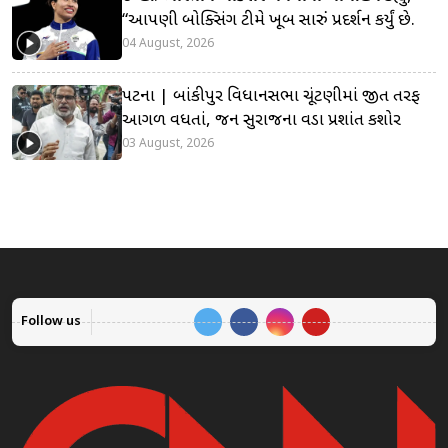
“આપણી બોક્સિંગ ટીમે ખૂબ સારું પ્રદર્શન કર્યું છે.
04 August, 2026
પટના | બાંકીપુર વિધાનસભા ચૂંટણીમાં જીત તરફ
આગળ વધતાં, જન સુરાજના વડા પ્રશાંત કિશોર
03 August, 2026
Follow us