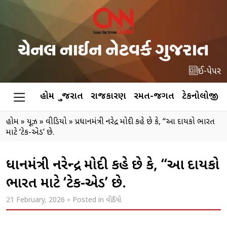
ઈ-પેપર
હોમ
ગુજરાત
રાજકારણ
રમત-જગત
ટેકનોલોજી
હોમ
»
ન્યૂઝ
»
વીડિયો
»
પ્રધાનમંત્રી નરેન્દ્ર મોદી કહે છે કે, “આ દાયકો ભારત
માટે ‘ટેક-એડ’ છે.
પ્રધાનમંત્રી નરેન્દ્ર મોદી કહે છે કે, “આ દાયકો
ભારત માટે ‘ટેક-એડ’ છે.
21 February, 2026
Posted in
વીડિયો