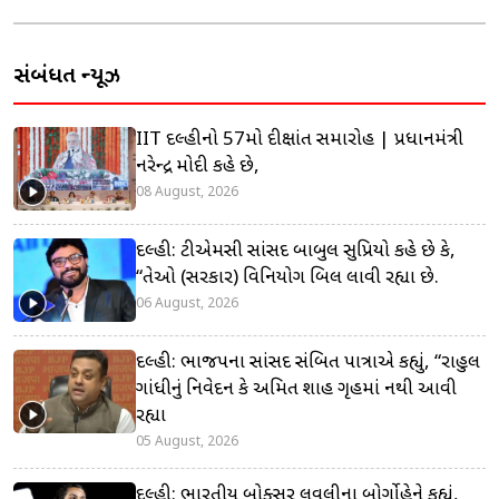
સંબંધિત ન્યૂઝ
IIT દિલ્હીનો 57મો દીક્ષાંત સમારોહ | પ્રધાનમંત્રી
નરેન્દ્ર મોદી કહે છે,
08 August, 2026
દિલ્હી: ટીએમસી સાંસદ બાબુલ સુપ્રિયો કહે છે કે,
“તેઓ (સરકાર) વિનિયોગ બિલ લાવી રહ્યા છે.
06 August, 2026
દિલ્હી: ભાજપના સાંસદ સંબિત પાત્રાએ કહ્યું, “રાહુલ
ગાંધીનું નિવેદન કે અમિત શાહ ગૃહમાં નથી આવી
રહ્યા
05 August, 2026
દિલ્હી: ભારતીય બોક્સર લવલીના બોર્ગોહેને કહ્યું,