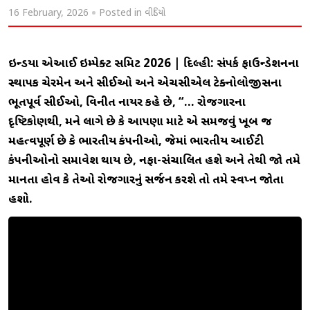
16 February, 2026
Posted in
વીડિયો
ઇન્ડિયા એઆઈ ઇમ્પેક્ટ સમિટ 2026 | દિલ્હી: સંપર્ક ફાઉન્ડેશનના
સ્થાપક ચેરમેન અને સીઈઓ અને એચસીએલ ટેક્નોલોજીસના
ભૂતપૂર્વ સીઈઓ, વિનીત નાયર કહે છે, “… રોજગારના
દૃષ્ટિકોણથી, મને લાગે છે કે આપણા માટે એ સમજવું ખૂબ જ
મહત્વપૂર્ણ છે કે ભારતીય કંપનીઓ, જેમાં ભારતીય આઈટી
કંપનીઓનો સમાવેશ થાય છે, નફા-સંચાલિત હશે અને તેથી જો તમે
માનતા હોવ કે તેઓ રોજગારનું સર્જન કરશે તો તમે સ્વપ્ન જોતા
હશો.