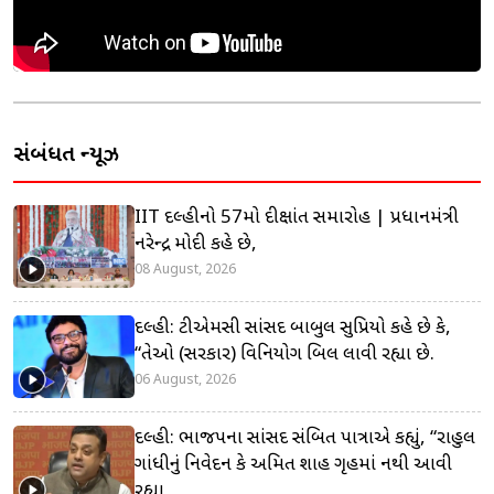
સંબંધિત ન્યૂઝ
IIT દિલ્હીનો 57મો દીક્ષાંત સમારોહ | પ્રધાનમંત્રી
નરેન્દ્ર મોદી કહે છે,
08 August, 2026
દિલ્હી: ટીએમસી સાંસદ બાબુલ સુપ્રિયો કહે છે કે,
“તેઓ (સરકાર) વિનિયોગ બિલ લાવી રહ્યા છે.
06 August, 2026
દિલ્હી: ભાજપના સાંસદ સંબિત પાત્રાએ કહ્યું, “રાહુલ
ગાંધીનું નિવેદન કે અમિત શાહ ગૃહમાં નથી આવી
રહ્યા