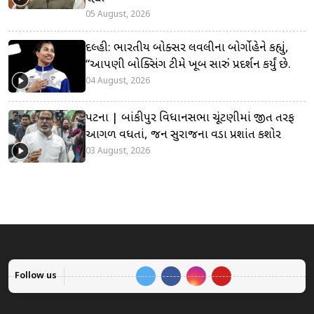
05 August, 2026
દિલ્હી: ભારતીય બોક્સર લવલીના બોર્ગોહેને કહ્યું,
“આપણી બોક્સિંગ ટીમે ખૂબ સારું પ્રદર્શન કર્યું છે.
04 August, 2026
પટના | બાંકીપુર વિધાનસભા ચૂંટણીમાં જીત તરફ
આગળ વધતાં, જન સુરાજના વડા પ્રશાંત કિશોર
03 August, 2026
Follow us