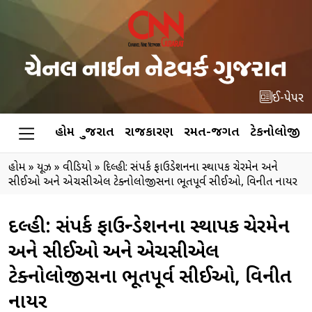
ઈ-પેપર
હોમ
ગુજરાત
રાજકારણ
રમત-જગત
ટેકનોલોજી
હોમ
»
ન્યૂઝ
»
વીડિયો
»
દિલ્હી: સંપર્ક ફાઉન્ડેશનના સ્થાપક ચેરમેન અને
સીઈઓ અને એચસીએલ ટેક્નોલોજીસના ભૂતપૂર્વ સીઈઓ, વિનીત નાયર
દિલ્હી: સંપર્ક ફાઉન્ડેશનના સ્થાપક ચેરમેન
અને સીઈઓ અને એચસીએલ
ટેક્નોલોજીસના ભૂતપૂર્વ સીઈઓ, વિનીત
નાયર