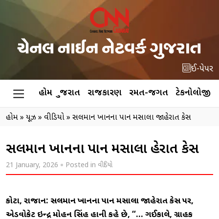
ઈ-પેપર
હોમ
ગુજરાત
રાજકારણ
રમત-જગત
ટેકનોલોજી
હોમ
»
ન્યૂઝ
»
વીડિયો
»
સલમાન ખાનના પાન મસાલા જાહેરાત કેસ
સલમાન ખાનના પાન મસાલા જાહેરાત કેસ
21 January, 2026
Posted in
વીડિયો
કોટા, રાજસ્થાન: સલમાન ખાનના પાન મસાલા જાહેરાત કેસ પર,
એડવોકેટ ઇન્દ્ર મોહન સિંહ હાની કહે છે, “… ગઈકાલે, ગ્રાહક