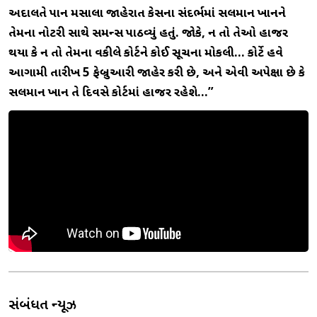
અદાલતે પાન મસાલા જાહેરાત કેસના સંદર્ભમાં સલમાન ખાનને
તેમના નોટરી સાથે સમન્સ પાઠવ્યું હતું. જોકે, ન તો તેઓ હાજર
થયા કે ન તો તેમના વકીલે કોર્ટને કોઈ સૂચના મોકલી… કોર્ટે હવે
આગામી તારીખ 5 ફેબ્રુઆરી જાહેર કરી છે, અને એવી અપેક્ષા છે કે
સલમાન ખાન તે દિવસે કોર્ટમાં હાજર રહેશે…”
સંબંધિત ન્યૂઝ