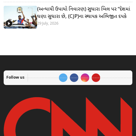
(અન્યાયી ઉપાયો નિવારણ) સુધારા બિલ પર “દેશમાં
ઘણા સુધારા છે, (CJP)ના સ્થાપક અભિજીત દિપકે
29 July, 2026
Follow us