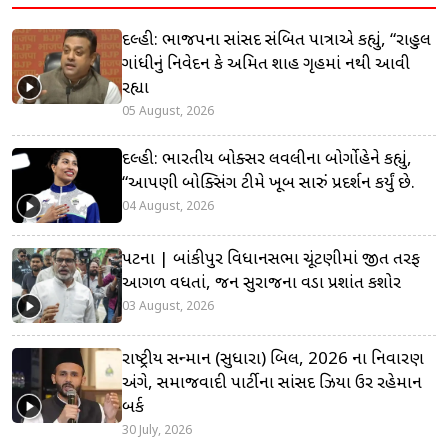
દિલ્હી: ભાજપના સાંસદ સંબિત પાત્રાએ કહ્યું, “રાહુલ
ગાંધીનું નિવેદન કે અમિત શાહ ગૃહમાં નથી આવી
રહ્યા
05 August, 2026
દિલ્હી: ભારતીય બોક્સર લવલીના બોર્ગોહેને કહ્યું,
“આપણી બોક્સિંગ ટીમે ખૂબ સારું પ્રદર્શન કર્યું છે.
04 August, 2026
પટના | બાંકીપુર વિધાનસભા ચૂંટણીમાં જીત તરફ
આગળ વધતાં, જન સુરાજના વડા પ્રશાંત કિશોર
03 August, 2026
રાષ્ટ્રીય સન્માન (સુધારા) બિલ, 2026 ના નિવારણ
અંગે, સમાજવાદી પાર્ટીના સાંસદ ઝિયા ઉર રહેમાન
બર્ક
30 July, 2026