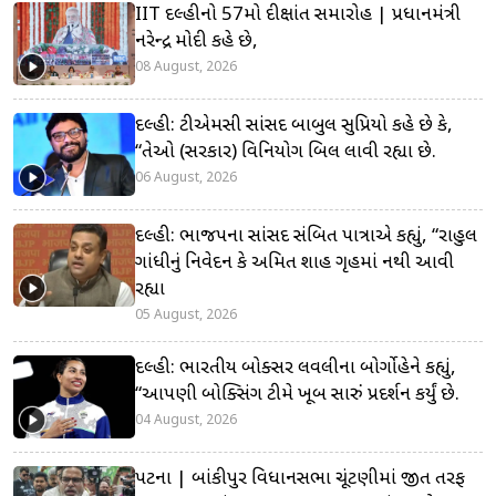
IIT દિલ્હીનો 57મો દીક્ષાંત સમારોહ | પ્રધાનમંત્રી
નરેન્દ્ર મોદી કહે છે,
08 August, 2026
દિલ્હી: ટીએમસી સાંસદ બાબુલ સુપ્રિયો કહે છે કે,
“તેઓ (સરકાર) વિનિયોગ બિલ લાવી રહ્યા છે.
06 August, 2026
દિલ્હી: ભાજપના સાંસદ સંબિત પાત્રાએ કહ્યું, “રાહુલ
ગાંધીનું નિવેદન કે અમિત શાહ ગૃહમાં નથી આવી
રહ્યા
05 August, 2026
દિલ્હી: ભારતીય બોક્સર લવલીના બોર્ગોહેને કહ્યું,
“આપણી બોક્સિંગ ટીમે ખૂબ સારું પ્રદર્શન કર્યું છે.
04 August, 2026
પટના | બાંકીપુર વિધાનસભા ચૂંટણીમાં જીત તરફ