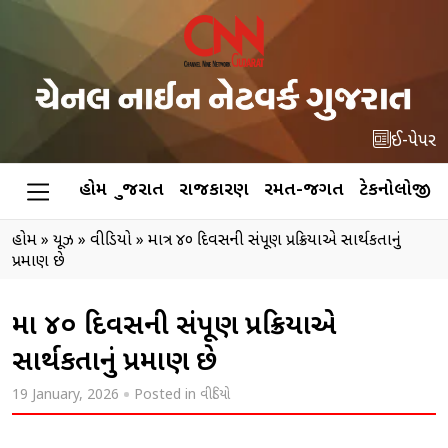
ઈ-પેપર
હોમ
ગુજરાત
રાજકારણ
રમત-જગત
ટેકનોલોજી
હોમ
»
ન્યૂઝ
»
વીડિયો
»
માત્ર ૪૦ દિવસની સંપૂણ પ્રક્રિયાએ સાર્થકતાનું
પ્રમાણ છે
માત્ર ૪૦ દિવસની સંપૂણ પ્રક્રિયાએ
સાર્થકતાનું પ્રમાણ છે
19 January, 2026
Posted in
વીડિયો