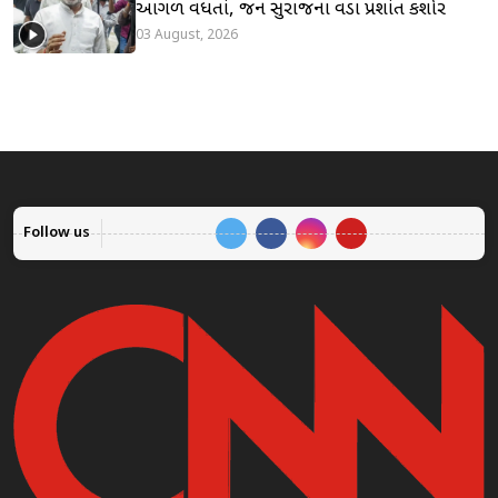
આગળ વધતાં, જન સુરાજના વડા પ્રશાંત કિશોર
03 August, 2026
Follow us