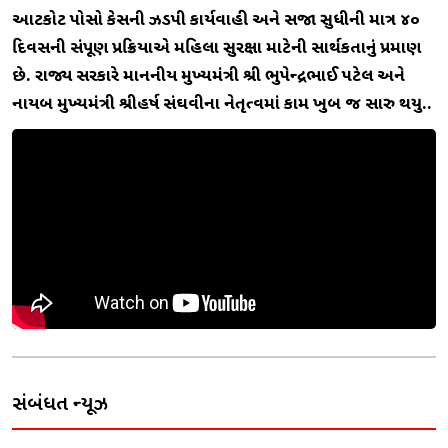
આટકોટ પોક્સો કેસની ઝડપી કાર્યવાહી અને સજા સુધીની માત્ર ૪૦
દિવસની સંપૂણ પ્રક્રિયાએ મહિલા સુરક્ષા માટેની સાર્થકતાનું પ્રમાણ
છે. રાજ્ય સરકારે માનનીય મુખ્યમંત્રી શ્રી ભુપેન્દ્રભાઈ પટેલ અને
નાયબ મુખ્યમંત્રી શ્રીહર્ષ સંઘવીના નેતૃત્વમાં કામ ખુબ જ સારુ થયુ..
સંબંધિત ન્યૂઝ