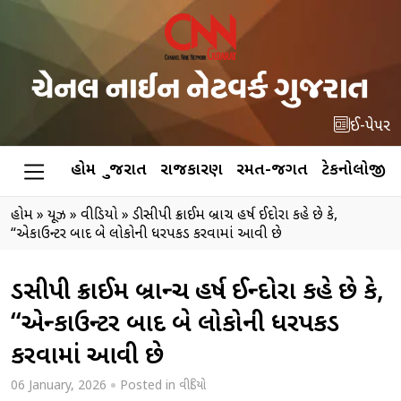
ઈ-પેપર
હોમ
ગુજરાત
રાજકારણ
રમત-જગત
ટેકનોલોજી
હોમ
»
ન્યૂઝ
»
વીડિયો
»
ડીસીપી ક્રાઈમ બ્રાન્ચ હર્ષ ઈન્દોરા કહે છે કે,
“એન્કાઉન્ટર બાદ બે લોકોની ધરપકડ કરવામાં આવી છે
ડીસીપી ક્રાઈમ બ્રાન્ચ હર્ષ ઈન્દોરા કહે છે કે,
“એન્કાઉન્ટર બાદ બે લોકોની ધરપકડ
કરવામાં આવી છે
06 January, 2026
Posted in
વીડિયો