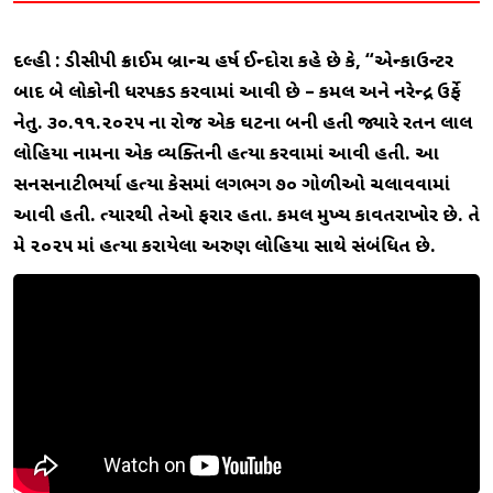
દિલ્હી : ડીસીપી ક્રાઈમ બ્રાન્ચ હર્ષ ઈન્દોરા કહે છે કે, “એન્કાઉન્ટર
બાદ બે લોકોની ધરપકડ કરવામાં આવી છે – કમલ અને નરેન્દ્ર ઉર્ફે
નેતુ. ૩૦.૧૧.૨૦૨૫ ના રોજ એક ઘટના બની હતી જ્યારે રતન લાલ
લોહિયા નામના એક વ્યક્તિની હત્યા કરવામાં આવી હતી. આ
સનસનાટીભર્યા હત્યા કેસમાં લગભગ ૭૦ ગોળીઓ ચલાવવામાં
આવી હતી. ત્યારથી તેઓ ફરાર હતા. કમલ મુખ્ય કાવતરાખોર છે. તે
મે ૨૦૨૫ માં હત્યા કરાયેલા અરુણ લોહિયા સાથે સંબંધિત છે.