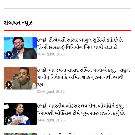
સંબંધિત ન્યૂઝ
દિલ્હી: ટીએમસી સાંસદ બાબુલ સુપ્રિયો કહે છે કે,
“તેઓ (સરકાર) વિનિયોગ બિલ લાવી રહ્યા છે.
06 August, 2026
દિલ્હી: ભાજપના સાંસદ સંબિત પાત્રાએ કહ્યું, “રાહુલ
ગાંધીનું નિવેદન કે અમિત શાહ ગૃહમાં નથી આવી
રહ્યા
05 August, 2026
દિલ્હી: ભારતીય બોક્સર લવલીના બોર્ગોહેને કહ્યું,
“આપણી બોક્સિંગ ટીમે ખૂબ સારું પ્રદર્શન કર્યું છે.
04 August, 2026