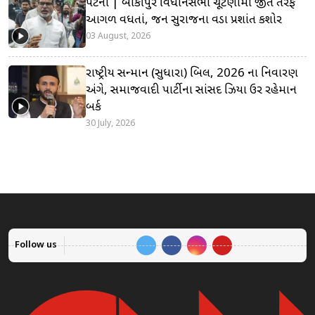
પટના | બાંકીપુર વિધાનસભા ચૂંટણીમાં જીત તરફ
આગળ વધતાં, જન સુરાજના વડા પ્રશાંત કિશોર
03 August, 2026
રાષ્ટ્રીય સન્માન (સુધારા) બિલ, 2026 ના નિવારણ
અંગે, સમાજવાદી પાર્ટીના સાંસદ ઝિયા ઉર રહેમાન
બર્ક
30 July, 2026
Follow us