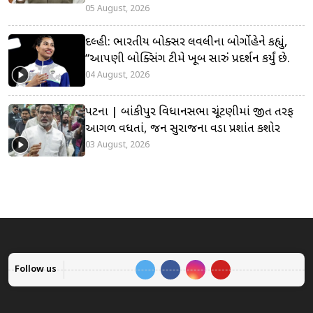
05 August, 2026
દિલ્હી: ભારતીય બોક્સર લવલીના બોર્ગોહેને કહ્યું,
“આપણી બોક્સિંગ ટીમે ખૂબ સારું પ્રદર્શન કર્યું છે.
04 August, 2026
પટના | બાંકીપુર વિધાનસભા ચૂંટણીમાં જીત તરફ
આગળ વધતાં, જન સુરાજના વડા પ્રશાંત કિશોર
03 August, 2026
Follow us