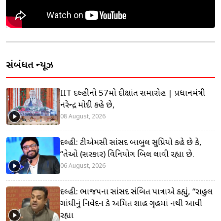
સંબંધિત ન્યૂઝ
IIT દિલ્હીનો 57મો દીક્ષાંત સમારોહ | પ્રધાનમંત્રી
નરેન્દ્ર મોદી કહે છે,
08 August, 2026
દિલ્હી: ટીએમસી સાંસદ બાબુલ સુપ્રિયો કહે છે કે,
“તેઓ (સરકાર) વિનિયોગ બિલ લાવી રહ્યા છે.
06 August, 2026
દિલ્હી: ભાજપના સાંસદ સંબિત પાત્રાએ કહ્યું, “રાહુલ
ગાંધીનું નિવેદન કે અમિત શાહ ગૃહમાં નથી આવી
રહ્યા