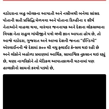
વડોદરાના બહુ બોલકના આયાતી અને નસીબથી બનેલા સાંસદ
પોતાની સસ્તી પ્રસિદ્ધિ મેળવવા અને પોતાના દિલ્હીના ૨ શીર્ષ
નેતાઓને વાહલા થવા, વારંવાર જનનાયક અને દેશના લોકસભાના
વિપક્ષ નેતા રાહુલ ગાંધીજીને પત્રો લખી જ્ઞાન આપતા હોય છે, તો
આજે વડોદરા, ગુજરાત અને આખા દેશની જનતા “ઈન્ડિગો”
એરલાઈનની જે દેશમાં ૭૦૦ થી વધુ ફ્લાઈટ કૅન્સલ થઇ રહી છે
અને લોકોને બહોળા પ્રમાણમાં આર્થિક, સામાજિક નુકસાન થઇ રહ્યું
છે, ઘણા નાગરિકોને તો મેડિકલ આપાતકાલની ઘટનામાં પણ
હાલાકીનો સામનો કરવો પડ્યો છે,