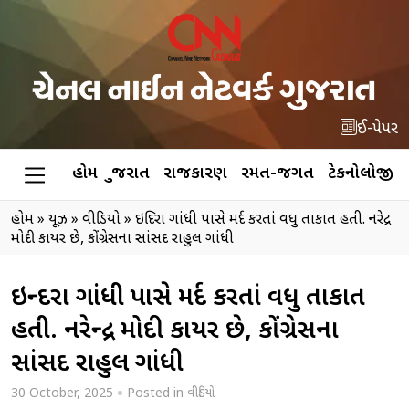
ઈ-પેપર
હોમ
ગુજરાત
રાજકારણ
રમત-જગત
ટેકનોલોજી
હોમ
»
ન્યૂઝ
»
વીડિયો
»
ઇન્દિરા ગાંધી પાસે મર્દ કરતાં વધુ તાકાત હતી. નરેન્દ્ર
મોદી કાયર છે, કોંગ્રેસના સાંસદ રાહુલ ગાંધી
ઇન્દિરા ગાંધી પાસે મર્દ કરતાં વધુ તાકાત
હતી. નરેન્દ્ર મોદી કાયર છે, કોંગ્રેસના
સાંસદ રાહુલ ગાંધી
30 October, 2025
Posted in
વીડિયો