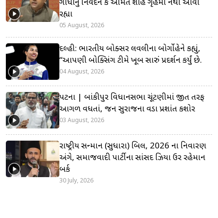
ગાંધીનું નિવેદન કે અમિત શાહ ગૃહમાં નથી આવી
રહ્યા
05 August, 2026
દિલ્હી: ભારતીય બોક્સર લવલીના બોર્ગોહેને કહ્યું,
“આપણી બોક્સિંગ ટીમે ખૂબ સારું પ્રદર્શન કર્યું છે.
04 August, 2026
પટના | બાંકીપુર વિધાનસભા ચૂંટણીમાં જીત તરફ
આગળ વધતાં, જન સુરાજના વડા પ્રશાંત કિશોર
03 August, 2026
રાષ્ટ્રીય સન્માન (સુધારા) બિલ, 2026 ના નિવારણ
અંગે, સમાજવાદી પાર્ટીના સાંસદ ઝિયા ઉર રહેમાન
બર્ક
30 July, 2026