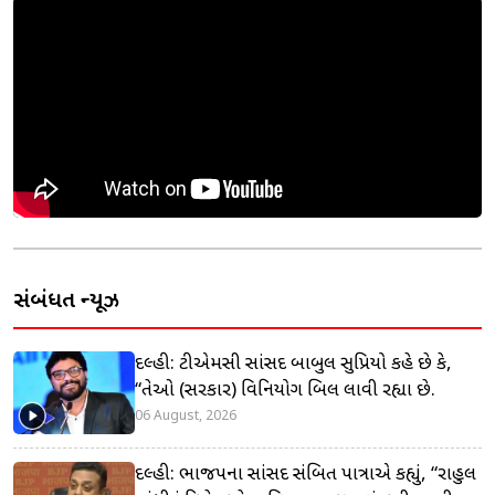
સંબંધિત ન્યૂઝ
દિલ્હી: ટીએમસી સાંસદ બાબુલ સુપ્રિયો કહે છે કે,
“તેઓ (સરકાર) વિનિયોગ બિલ લાવી રહ્યા છે.
06 August, 2026
દિલ્હી: ભાજપના સાંસદ સંબિત પાત્રાએ કહ્યું, “રાહુલ