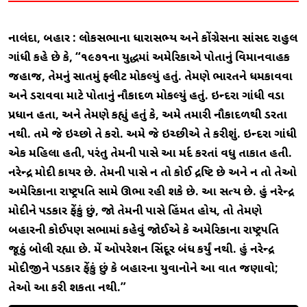
નાલંદા, બિહાર : લોકસભાના ધારાસભ્ય અને કોંગ્રેસના સાંસદ રાહુલ
ગાંધી કહે છે કે, “૧૯૭૧ના યુદ્ધમાં અમેરિકાએ પોતાનું વિમાનવાહક
જહાજ, તેમનું સાતમું ફ્લીટ મોકલ્યું હતું. તેમણે ભારતને ધમકાવવા
અને ડરાવવા માટે પોતાનું નૌકાદળ મોકલ્યું હતું. ઇન્દિરા ગાંધી વડા
પ્રધાન હતા, અને તેમણે કહ્યું હતું કે, અમે તમારી નૌકાદળથી ડરતા
નથી. તમે જે ઇચ્છો તે કરો. અમે જે ઇચ્છીએ તે કરીશું. ઇન્દિરા ગાંધી
એક મહિલા હતી, પરંતુ તેમની પાસે આ મર્દ કરતાં વધુ તાકાત હતી.
નરેન્દ્ર મોદી કાયર છે. તેમની પાસે ન તો કોઈ દ્રષ્ટિ છે અને ન તો તેઓ
અમેરિકાના રાષ્ટ્રપતિ સામે ઊભા રહી શકે છે. આ સત્ય છે. હું નરેન્દ્ર
મોદીને પડકાર ફેંકું છું, જાે તેમની પાસે હિંમત હોય, તો તેમણે
બિહારની કોઈપણ સભામાં કહેવું જાેઈએ કે અમેરિકાના રાષ્ટ્રપતિ
જૂઠું બોલી રહ્યા છે. મેં ઓપરેશન સિંદૂર બંધ કર્યું નથી. હું નરેન્દ્ર
મોદીજીને પડકાર ફેંકું છું કે બિહારના યુવાનોને આ વાત જણાવો;
તેઓ આ કરી શકતા નથી.”