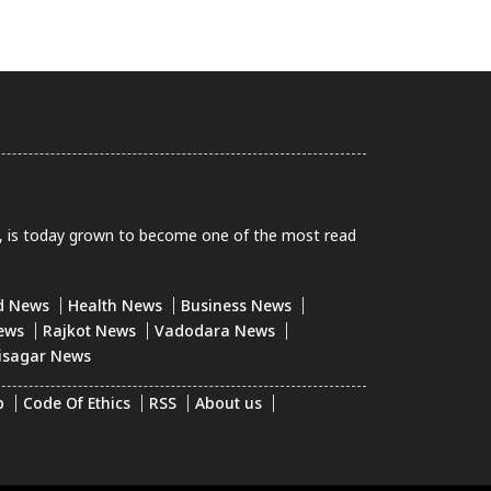
0, is today grown to become one of the most read
d News
Health News
Business News
ews
Rajkot News
Vadodara News
isagar News
p
Code Of Ethics
RSS
About us