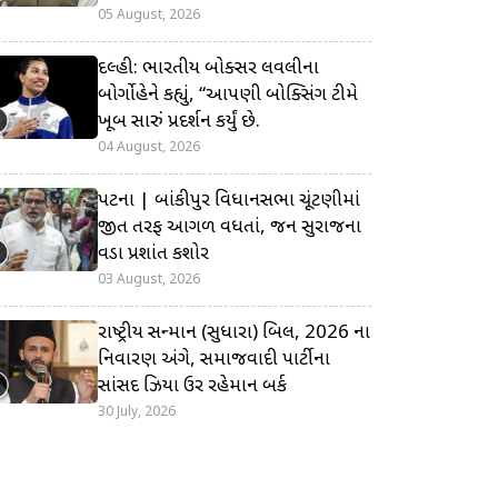
05 August, 2026
દિલ્હી: ભારતીય બોક્સર લવલીના
બોર્ગોહેને કહ્યું, “આપણી બોક્સિંગ ટીમે
ખૂબ સારું પ્રદર્શન કર્યું છે.
04 August, 2026
પટના | બાંકીપુર વિધાનસભા ચૂંટણીમાં
જીત તરફ આગળ વધતાં, જન સુરાજના
વડા પ્રશાંત કિશોર
03 August, 2026
રાષ્ટ્રીય સન્માન (સુધારા) બિલ, 2026 ના
નિવારણ અંગે, સમાજવાદી પાર્ટીના
સાંસદ ઝિયા ઉર રહેમાન બર્ક
30 July, 2026