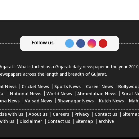
Follow us
jarat - What started as a Gujarati daily newspaper in the year 201
newspapers across the length and breadth of Gujarat.
at News
Cricket News
Sports News
Career News
Bollywoo
fal
National News
World News
Ahmedabad News
Surat N
ana News
Valsad News
Bhavnagar News
Kutch News
Mah
ise with us
About us
Careers
Privacy
Contact us
Sitema
with us
Disclaimer
Contact us
Sitemap
archive