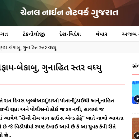
જગત
ટેકનોલોજી
દેશ-વિદેશ
વેપાર
અજબ
ેફામ-બેકાબુ, ગુનાહિત સ્તર વધ્યુ
બેફામ-બેકાબુ, ગુનાહિત સ્તર વધ્યુ
સં
 રાત દિવસ ખુલ્લેઆમ ગુંડાઓ પોતાની ગુંડાઈથી અને ગુનાહિત
ી રાખી રહ્યા અને પોલીસનો કોઈ જ ડર નથી, હાલમાં જ
ાં આવેલ “રીચી રીચ પાન હાઉસ એન્ડ કેફે” ખાતે ગાળો આપતા
જે વિડીયોમાં સ્પષ્ટ દેખાઈ આવે છે કે આ યુવક કેવી રીતે
ો છે..