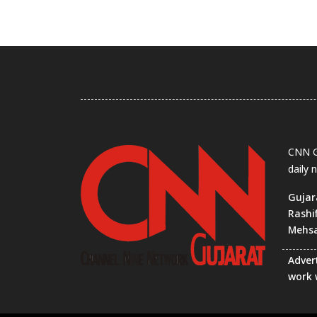
CNN Gu
daily 
Gujar
Rashi
Mehs
Advert
work 