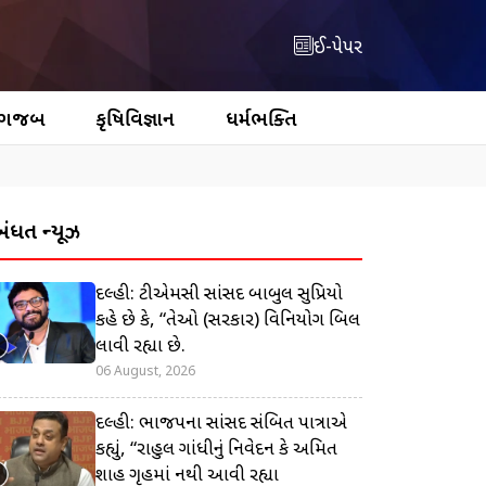
ઈ-પેપર
 ગજબ
કૃષિવિજ્ઞાન
ધર્મભક્તિ
બંધિત ન્યૂઝ
દિલ્હી: ટીએમસી સાંસદ બાબુલ સુપ્રિયો
કહે છે કે, “તેઓ (સરકાર) વિનિયોગ બિલ
લાવી રહ્યા છે.
06 August, 2026
દિલ્હી: ભાજપના સાંસદ સંબિત પાત્રાએ
કહ્યું, “રાહુલ ગાંધીનું નિવેદન કે અમિત
શાહ ગૃહમાં નથી આવી રહ્યા