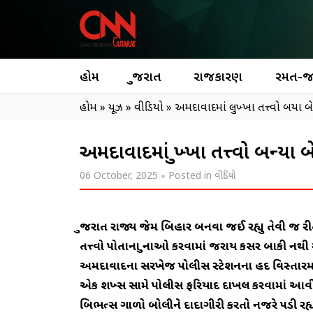
હોમ
ગુજરાત
રાજકારણ
રમત-
હોમ
»
ન્યૂઝ
»
વીડિયો
»
અમદાવાદમાં લુખ્ખા તત્ત્વો બન્યા બ
અમદાવાદમાં લુખ્ખા તત્ત્વો બન્યા 
06 October, 2025
Posted in
વીડિયો
ગુજરાત રાજ્ય જેમ બિહાર બનવા જઈ રહ્યુ તેવી જ રીતે
તત્ત્વો પોતાના ગુનાઓ કરવામાં જરાય કસર બાકી નથ
અમદાવાદના સરખેજ પોલીસ સ્ટેશનના હદ વિસ્તારમ
એક શખ્સ સામે પોલીસ ફરિયાદ દાખલ કરવામાં આવી છે 
બિભત્સ ગાળો બોલીને દાદાગીરી કરતો નજરે પડી રહ્ય