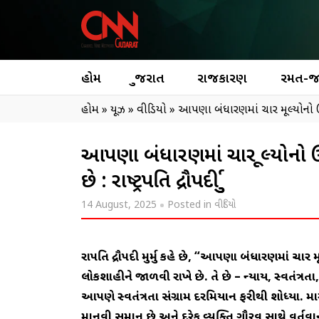
હોમ
ગુજરાત
રાજકારણ
રમત-
હોમ
»
ન્યૂઝ
»
વીડિયો
»
આપણા બંધારણમાં ચાર મૂલ્યોનો ઉલ્લે
આપણા બંધારણમાં ચાર મૂલ્યોનો ઉ
છે : રાષ્ટ્રપતિ દ્રૌપદી મુર્મુ
14 August, 2025
Posted in
વીડિયો
રાષ્ટ્રપતિ દ્રૌપદી મુર્મુ કહે છે, “આપણા બંધારણમાં 
લોકશાહીને જાળવી રાખે છે. તે છે – ન્યાય, સ્વતંત્
આપણે સ્વતંત્રતા સંગ્રામ દરમિયાન ફરીથી શોધ્યા. મા
માનવી સમાન છે અને દરેક વ્યક્તિ ગૌરવ સાથે વર્તવાને 