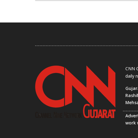
CNN Gu
daily 
Gujar
Rashi
Mehs
Advert
work 