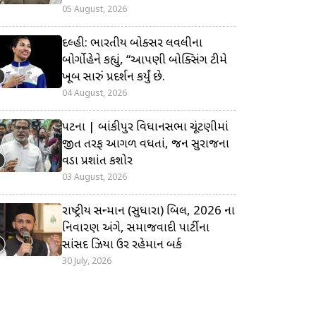
05 August, 2026
દિલ્હી: ભારતીય બોક્સર લવલીના
બોર્ગોહેને કહ્યું, “આપણી બોક્સિંગ ટીમે
ખૂબ સારું પ્રદર્શન કર્યું છે.
04 August, 2026
પટના | બાંકીપુર વિધાનસભા ચૂંટણીમાં
જીત તરફ આગળ વધતાં, જન સુરાજના
વડા પ્રશાંત કિશોર
03 August, 2026
રાષ્ટ્રીય સન્માન (સુધારા) બિલ, 2026 ના
નિવારણ અંગે, સમાજવાદી પાર્ટીના
સાંસદ ઝિયા ઉર રહેમાન બર્ક
30 July, 2026