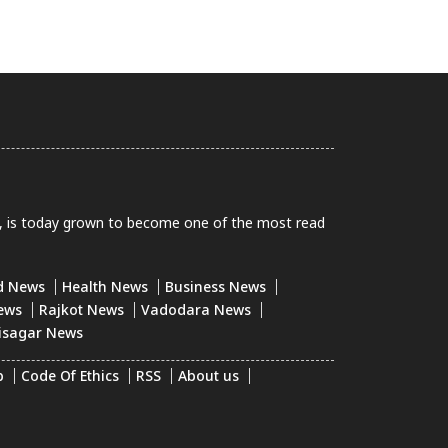
0, is today grown to become one of the most read
d News
Health News
Business News
ews
Rajkot News
Vadodara News
isagar News
p
Code Of Ethics
RSS
About us