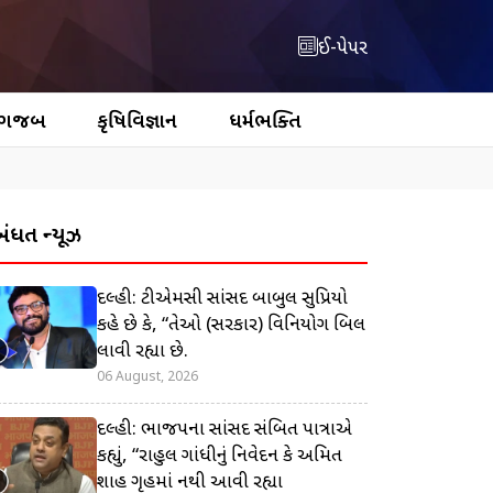
ઈ-પેપર
 ગજબ
કૃષિવિજ્ઞાન
ધર્મભક્તિ
બંધિત ન્યૂઝ
દિલ્હી: ટીએમસી સાંસદ બાબુલ સુપ્રિયો
કહે છે કે, “તેઓ (સરકાર) વિનિયોગ બિલ
લાવી રહ્યા છે.
06 August, 2026
દિલ્હી: ભાજપના સાંસદ સંબિત પાત્રાએ
કહ્યું, “રાહુલ ગાંધીનું નિવેદન કે અમિત
શાહ ગૃહમાં નથી આવી રહ્યા