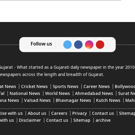
Follow us
jarat - What started as a Gujarati daily newspaper in the year 201
newspapers across the length and breadth of Gujarat.
at News
Cricket News
Sports News
Career News
Bollywoo
fal
National News
World News
Ahmedabad News
Surat N
ana News
Valsad News
Bhavnagar News
Kutch News
Mah
ise with us
About us
Careers
Privacy
Contact us
Sitema
with us
Disclaimer
Contact us
Sitemap
archive