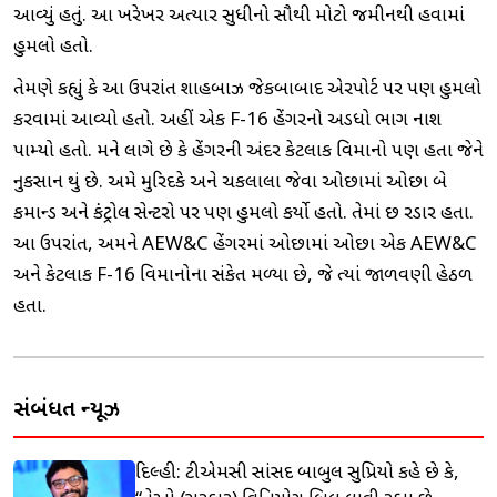
આવ્યું હતું. આ ખરેખર અત્યાર સુધીનો સૌથી મોટો જમીનથી હવામાં
હુમલો હતો.
તેમણે કહ્યું કે આ ઉપરાંત શાહબાઝ જેકબાબાદ એરપોર્ટ પર પણ હુમલો
કરવામાં આવ્યો હતો. અહીં એક F-16 હેંગરનો અડધો ભાગ નાશ
પામ્યો હતો. મને લાગે છે કે હેંગરની અંદર કેટલાક વિમાનો પણ હતા જેને
નુકસાન થયું છે. અમે મુરિદકે અને ચકલાલા જેવા ઓછામાં ઓછા બે
કમાન્ડ અને કંટ્રોલ સેન્ટરો પર પણ હુમલો કર્યો હતો. તેમાં છ રડાર હતા.
આ ઉપરાંત, અમને AEW&C હેંગરમાં ઓછામાં ઓછા એક AEW&C
અને કેટલાક F-16 વિમાનોના સંકેત મળ્યા છે, જે ત્યાં જાળવણી હેઠળ
હતા.
સંબંધિત ન્યૂઝ
દિલ્હી: ટીએમસી સાંસદ બાબુલ સુપ્રિયો કહે છે કે,