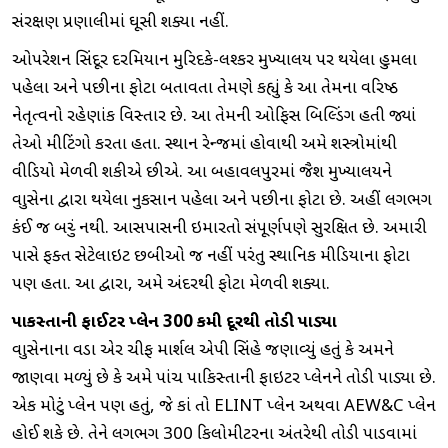
સંરક્ષણ પ્રણાલીમાં ઘૂસી શક્યા નહીં.
ઓપરેશન સિંદૂર દરમિયાન મુરિદકે-લશ્કર મુખ્યાલય પર થયેલા હુમલા
પહેલા અને પછીના ફોટા બતાવતા તેમણે કહ્યું કે આ તેમના વરિષ્ઠ
નેતૃત્વનો રહેણાંક વિસ્તાર છે. આ તેમની ઓફિસ બિલ્ડિંગ હતી જ્યાં
તેઓ મીટિંગો કરતા હતા. સ્થાન રેન્જમાં હોવાથી અમે શસ્ત્રોમાંથી
વીડિયો મેળવી શકીએ છીએ. આ બહાવલપુરમાં જૈશ મુખ્યાલયને
વાયુસેના દ્વારા થયેલા નુકસાન પહેલા અને પછીના ફોટા છે. અહીં લગભગ
કંઈ જ બચ્યું નથી. આસપાસની ઇમારતો સંપૂર્ણપણે સુરક્ષિત છે. અમારી
પાસે ફક્ત સેટેલાઇટ છબીઓ જ નહીં પરંતુ સ્થાનિક મીડિયાના ફોટા
પણ હતા. આ દ્વારા, અમે અંદરથી ફોટા મેળવી શક્યા.
પાકિસ્તાની ફાઈટર પ્લેન 300 કિમી દૂરથી તોડી પાડ્યા
વાયુસેનાના વડા એર ચીફ માર્શલ એપી સિંહે જણાવ્યું હતું કે અમને
જાણવા મળ્યું છે કે અમે પાંચ પાકિસ્તાની ફાઇટર પ્લેનને તોડી પાડ્યા છે.
એક મોટું પ્લેન પણ હતું, જે કાં તો ELINT પ્લેન અથવા AEW&C પ્લેન
હોઈ શકે છે. તેને લગભગ 300 કિલોમીટરના અંતરેથી તોડી પાડવામાં