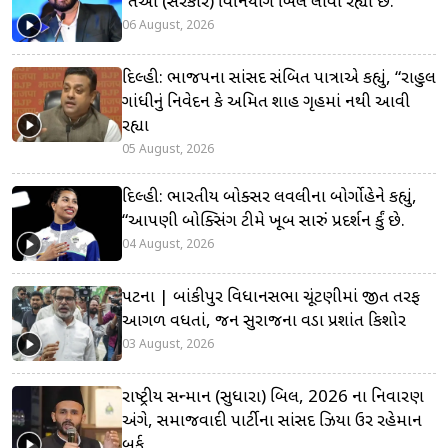
“તેઓ (સરકાર) વિનિયોગ બિલ લાવી રહ્યા છે.
06 August, 2026
દિલ્હી: ભાજપના સાંસદ સંબિત પાત્રાએ કહ્યું, “રાહુલ
ગાંધીનું નિવેદન કે અમિત શાહ ગૃહમાં નથી આવી
રહ્યા
05 August, 2026
દિલ્હી: ભારતીય બોક્સર લવલીના બોર્ગોહેને કહ્યું,
“આપણી બોક્સિંગ ટીમે ખૂબ સારું પ્રદર્શન કર્યું છે.
04 August, 2026
પટના | બાંકીપુર વિધાનસભા ચૂંટણીમાં જીત તરફ
આગળ વધતાં, જન સુરાજના વડા પ્રશાંત કિશોર
03 August, 2026
રાષ્ટ્રીય સન્માન (સુધારા) બિલ, 2026 ના નિવારણ
અંગે, સમાજવાદી પાર્ટીના સાંસદ ઝિયા ઉર રહેમાન
બર્ક