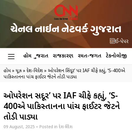
ઈ-પેપર
હોમ
ગુજરાત
રાજકારણ
રમત-જગત
ટેકનોલોજી
હોમ
»
ન્યૂઝ
»
દેશ-વિદેશ
»
ઓપરેશન સિંદૂર’ પર IAF ચીફે કહ્યું, ‘S-400એ
પાકિસ્તાનના પાંચ ફાઈટર જેટને તોડી પાડ્યા
ઓપરેશન સિંદૂર’ પર IAF ચીફે કહ્યું, ‘S-
400એ પાકિસ્તાનના પાંચ ફાઈટર જેટને
તોડી પાડ્યા
09 August, 2025
Posted in
દેશ-વિદેશ