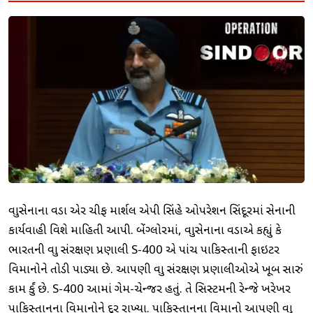
વાયુસેનાના વડા એર ચીફ માર્શલ એપી સિંહે ઓપરેશન સિંદૂરમાં સેનાની
કાર્યવાહી વિશે માહિતી આપી. બેંગ્લોરમાં, વાયુસેનાના વડાએ કહ્યું કે
ભારતની વાયુ સંરક્ષણ પ્રણાલી S-400 એ પાંચ પાકિસ્તાની ફાઇટર
વિમાનોને તોડી પાડ્યા છે. આપણી વાયુ સંરક્ષણ પ્રણાલીઓએ ખૂબ સારું
કામ કર્યું છે. S-400 આમાં ગેમ-ચેન્જર હતું. તે સિસ્ટમની રેન્જે ખરેખર
પાકિસ્તાનના વિમાનોને દૂર રાખ્યા. પાકિસ્તાનના વિમાનો આપણી વાયુ