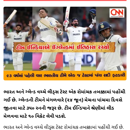
ભારત અને ઈંગ્લેન્ડ વચ્ચે લીડ્સ ટેસ્ટ એક રોમાંચક તબક્કામાં પહોંચી
ગઈ છે. ઈંગ્લેન્ડની ટીમને મંગળવારે (૨૪ જૂન) મેચના પાંચમા દિવસે
જીતવા માટે ૩૫૦ રનની જરૂર છે. ટીમ ઈન્ડિયાને શ્રેણીમાં લીડ
મેળવવા માટે ૧૦ વિકેટ લેવી પડશે.
ભારત અને ઇંગ્લેન્ડ વચ્ચે લીડ્સ ટેસ્ટ રોમાંચક તબક્કામાં પહોંચી ગઈ છે.