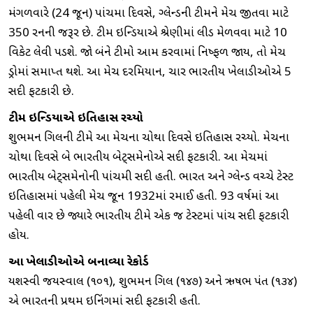
મંગળવારે (24 જૂન) પાંચમા દિવસે, ઇંગ્લેન્ડની ટીમને મેચ જીતવા માટે
350 રનની જરૂર છે. ટીમ ઇન્ડિયાએ શ્રેણીમાં લીડ મેળવવા માટે 10
વિકેટ લેવી પડશે. જો બંને ટીમો આમ કરવામાં નિષ્ફળ જાય, તો મેચ
ડ્રોમાં સમાપ્ત થશે. આ મેચ દરમિયાન, ચાર ભારતીય ખેલાડીઓએ 5
સદી ફટકારી છે.
ટીમ ઇન્ડિયાએ ઇતિહાસ રચ્યો
શુભમન ગિલની ટીમે આ મેચના ચોથા દિવસે ઇતિહાસ રચ્યો. મેચના
ચોથા દિવસે બે ભારતીય બેટ્સમેનોએ સદી ફટકારી. આ મેચમાં
ભારતીય બેટ્સમેનોની પાંચમી સદી હતી. ભારત અને ઇંગ્લેન્ડ વચ્ચે ટેસ્ટ
ઇતિહાસમાં પહેલી મેચ જૂન 1932માં રમાઈ હતી. 93 વર્ષમાં આ
પહેલી વાર છે જ્યારે ભારતીય ટીમે એક જ ટેસ્ટમાં પાંચ સદી ફટકારી
હોય.
આ ખેલાડીઓએ બનાવ્યા રેકોર્ડ
યશસ્વી જયસ્વાલ (૧૦૧), શુભમન ગિલ (૧૪૭) અને ઋષભ પંત (૧૩૪)
એ ભારતની પ્રથમ ઇનિંગમાં સદી ફટકારી હતી.