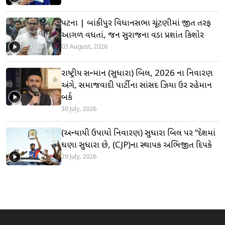
પટના | બાંકીપુર વિધાનસભા ચૂંટણીમાં જીત તરફ
આગળ વધતાં, જન સુરાજના વડા પ્રશાંત કિશોર
03 August, 2026
રાષ્ટ્રીય સન્માન (સુધારા) બિલ, 2026 ના નિવારણ
અંગે, સમાજવાદી પાર્ટીના સાંસદ ઝિયા ઉર રહેમાન
બર્ક
30 July, 2026
(અન્યાયી ઉપાયો નિવારણ) સુધારા બિલ પર “દેશમાં
ઘણા સુધારા છે, (CJP)ના સ્થાપક અભિજીત દિપકે
29 July, 2026