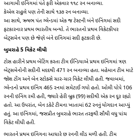
આગામી ઇનિંગમાં પંતે ફરી એકવાર ૧૧૮ રન બનાવ્યા.
કેએલ રાહુલે પણ તેની સાથે ૧૩૭ રન બનાવ્યા.
આ સાથે, ઋષભ પંત ઇંગ્લેન્ડમાં એક જ ટેસ્ટની બંને ઇનિંગમાં સદી
ફટકારનાર પ્રથમ ભારતીય બન્યો. તે ભારતનો પ્રથમ વિકેટકીપર
બેટ્સમેન પણ છે જેણે બંને ઇનિંગમાં સદી ફટકારી છે.
બુમરાહે 5 વિકેટ લીધી
ટોસ હારીને પ્રથમ બેટિંગ કરતા ટીમ ઈન્ડિયાએ પ્રથમ ઇનિંગમાં ત્રણ
બેટ્સમેનોની સદીની મદદથી 471 રન બનાવ્યા હતા. મહેમાન ટીમ માટે
જોશ ટોંગ અને બેન સ્ટોક્સે ચાર-ચાર વિકેટ લીધી હતી. જવાબમાં,
ઇંગ્લેન્ડનો પ્રથમ ઇનિંગ 465 રનમાં સમેટાઈ ગયો હતો. ઓલી પોપે 106
રનની ઇનિંગ રમી હતી, જ્યારે હેરી બ્રુક (99) સદીથી એક રન દૂર રહ્યો
હતો. આ ઉપરાંત, બેન ડકેટે ટીમના ખાતામાં 62 રનનું યોગદાન આપ્યું
હતું. આ ઇનિંગમાં, જસપ્રીત બુમરાહે ભારત તરફથી સૌથી વધુ પાંચ
વિકેટ લીધી હતી.
ભારતને પ્રથમ ઇનિંગના આધારે છ રનની લીડ મળી હતી. ટીમ