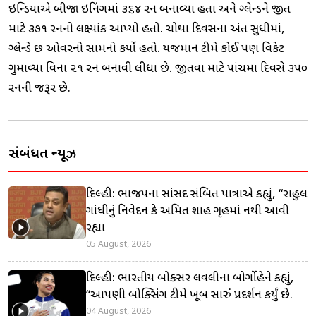
ઇન્ડિયાએ બીજા ઇનિંગમાં ૩૬૪ રન બનાવ્યા હતા અને ઇંગ્લેન્ડને જીત
માટે ૩૭૧ રનનો લક્ષ્યાંક આપ્યો હતો. ચોથા દિવસના અંત સુધીમાં,
ઇંગ્લેન્ડે છ ઓવરનો સામનો કર્યો હતો. યજમાન ટીમે કોઈ પણ વિકેટ
ગુમાવ્યા વિના ૨૧ રન બનાવી લીધા છે. જીતવા માટે પાંચમા દિવસે ૩૫૦
રનની જરૂર છે.
સંબંધિત ન્યૂઝ
દિલ્હી: ભાજપના સાંસદ સંબિત પાત્રાએ કહ્યું, “રાહુલ
ગાંધીનું નિવેદન કે અમિત શાહ ગૃહમાં નથી આવી
રહ્યા
05 August, 2026
દિલ્હી: ભારતીય બોક્સર લવલીના બોર્ગોહેને કહ્યું,
“આપણી બોક્સિંગ ટીમે ખૂબ સારું પ્રદર્શન કર્યું છે.
04 August, 2026