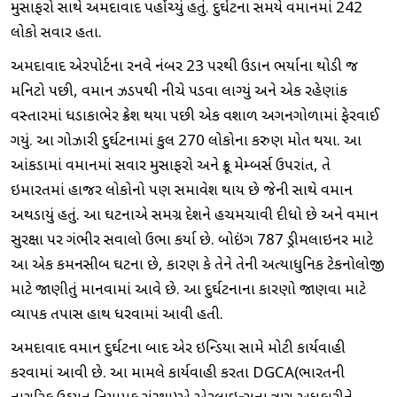
મુસાફરો સાથે અમદાવાદ પહોંચ્યું હતું. દુર્ઘટના સમયે વિમાનમાં 242
લોકો સવાર હતા.
અમદાવાદ એરપોર્ટના રનવે નંબર 23 પરથી ઉડાન ભર્યાના થોડી જ
મિનિટો પછી, વિમાન ઝડપથી નીચે પડવા લાગ્યું અને એક રહેણાંક
વિસ્તારમાં ધડાકાભેર ક્રેશ થયા પછી એક વિશાળ અગનગોળામાં ફેરવાઈ
ગયું. આ ગોઝારી દુર્ઘટનામાં કુલ 270 લોકોના કરુણ મોત થયા. આ
આંકડામાં વિમાનમાં સવાર મુસાફરો અને ક્રૂ મેમ્બર્સ ઉપરાંત, તે
ઇમારતમાં હાજર લોકોનો પણ સમાવેશ થાય છે જેની સાથે વિમાન
અથડાયું હતું. આ ઘટનાએ સમગ્ર દેશને હચમચાવી દીધો છે અને વિમાન
સુરક્ષા પર ગંભીર સવાલો ઉભા કર્યા છે. બોઇંગ 787 ડ્રીમલાઇનર માટે
આ એક કમનસીબ ઘટના છે, કારણ કે તેને તેની અત્યાધુનિક ટેકનોલોજી
માટે જાણીતું માનવામાં આવે છે. આ દુર્ઘટનાના કારણો જાણવા માટે
વ્યાપક તપાસ હાથ ધરવામાં આવી હતી.
અમદાવાદ વિમાન દુર્ઘટના બાદ એર ઇન્ડિયા સામે મોટી કાર્યવાહી
કરવામાં આવી છે. આ મામલે કાર્યવાહી કરતા DGCA(ભારતની