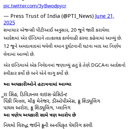
pic.twitter.com/3yBwodpycr
— Press Trust of India (@PTI_News)
June 21,
2025
સમાચાર એજન્સી પીટીઆઈ અનુસાર, 20 જૂને જારી કરાયેલા
આદેશમાં એર ઈન્ડિયાને તાત્કાલિક કાર્યવાહી કરવા કહેવામાં આવ્યું છે.
12 જૂને અમદાવાદમાં થયેલી વિમાન દુર્ઘટનાની ઘટના બાદ આ નિર્ણય
લેવામાં આવ્યો છે.
એર ઇન્ડિયાએ એક નિવેદનમાં જણાવ્યું હતું કે તેણે DGCAના આદેશનો
સ્વીકાર કર્યો છે અને એને લાગુ કર્યો છે.
આ અધિકારીઓને હટાવવામાં આવ્યા
ચુરા સિંહ, ડિવિઝનલ વાઇસ-પ્રેસિડેન્ટ
પિંકી મિત્તલ, ચીફ મેનેજર, ડીઓપીએસ, ક્રૂ શિડ્યૂલિંગ
પાયલ અરોરા, ક્રૂ શિડ્યૂલિંગ, પ્લાનિંગ
આ ત્રણેય અધિકારી સામે ત્રણ આરોપ છે
નિયમો વિરુદ્ધ જઈને ક્રૂની અનધિકૃત પેયરિંગ કરવી