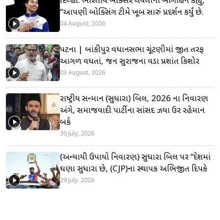
દિલ્હી: ભારતીય બોક્સર લવલીના બોર્ગોહેને કહ્યું,
“આપણી બોક્સિંગ ટીમે ખૂબ સારું પ્રદર્શન કર્યું છે.
04 August, 2026
પટના | બાંકીપુર વિધાનસભા ચૂંટણીમાં જીત તરફ
આગળ વધતાં, જન સુરાજના વડા પ્રશાંત કિશોર
03 August, 2026
રાષ્ટ્રીય સન્માન (સુધારા) બિલ, 2026 ના નિવારણ
અંગે, સમાજવાદી પાર્ટીના સાંસદ ઝિયા ઉર રહેમાન
બર્ક
30 July, 2026
(અન્યાયી ઉપાયો નિવારણ) સુધારા બિલ પર “દેશમાં
ઘણા સુધારા છે, (CJP)ના સ્થાપક અભિજીત દિપકે
29 July, 2026