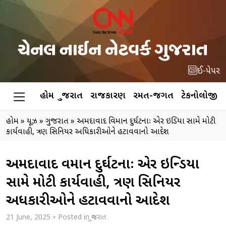
ઈ-પેપર
હોમ
ગુજરાત
રાજકારણ
રમત-જગત
ટેકનોલોજી
હોમ
»
ન્યૂઝ
»
ગુજરાત
»
અમદાવાદ વિમાન દુર્ઘટનાઃ એર ઇન્ડિયા સામે મોટી
કાર્યવાહી, ત્રણ સિનિયર અધિકારીઓને હટાવવાનો આદેશ
અમદાવાદ વિમાન દુર્ઘટનાઃ એર ઇન્ડિયા
સામે મોટી કાર્યવાહી, ત્રણ સિનિયર
અધિકારીઓને હટાવવાનો આદેશ
21 June, 2025
Posted in
ગુજરાત