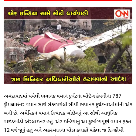
અમદાવાદમાં થયેલી ભયાનક વિમાન દુર્ઘટના બોઇંગ કંપનીના 787
ડ્રીમલાઇનર વિમાન સાથે સંકળાયેલી સૌથી ભયાનક દુર્ઘટનાઓમાંની એક
બની છે. અમેરિકન વિમાન ઉત્પાદક બોઇંગનું આ સૌથી આધુનિક
વાઇડબોડી એરલાઇનર હતું. એર ઇન્ડિયાનું આ દુર્ભાગ્યપૂર્ણ વિમાન ફક્ત
12 વર્ષ જૂનું હતું અને અકસ્માતના થોડા કલાકો પહેલા જ દિલ્હીથી