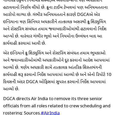
નાગરિક ઉડ્ડયન નિયામક સંસ્થા)એ એરલાઇન્સના ત્રણ અધિકારીને
હટાવવાનો નિર્ણય લીધો છે. ક્રૂના ટાઈમ ટેબલમાં પણ અનિયમિતતાના
આરોપો લાગ્યા છે. ગંભીર અનિયમિતતાને કારણે DGCAએ એર
ઇન્ડિયાના ત્રણ સિનિયર અધિકારીને તાત્કાલિક અસરથી ક્રૂ શિડ્યુલિંગ
અને રોસ્ટરિંગ સંબંધિત તમામ જવાબદારીઓમાંથી હટાવવાનો નિર્દેશ
આપ્યો છે. વારંવાર ગંભીર ભૂલો અને નિયમોના ઉલ્લંઘન બાદ આ
કાર્યવાહી કરવામાં આવી છે.
એર ઇન્ડિયાને ક્રૂ શિડ્યૂલિંગ અને રોસ્ટરિંગ સંબંધિત તમામ ભૂમિકાઓ
અને જવાબદારીઓમાંથી અધિકારીઓને દૂર કરવાનો આદેશ આપવામાં
આવ્યો છે. ત્રણેય અધિકારી સામે તાત્કાલિક આંતરિક શિસ્તભંગની
કાર્યવાહી શરૂ કરવાનો નિર્દેશ આપવામાં આવ્યો છે અને એનો રિપોર્ટ 10
દિવસની અંદર DGCA ઓફિસમાં સુપરત કરવાનો નિર્દેશ આપવામાં
આવ્યો છે.
DGCA directs Air India to remove its three senior
officials from all roles related to crew scheduling and
rostering: Sources.
#AirIndia