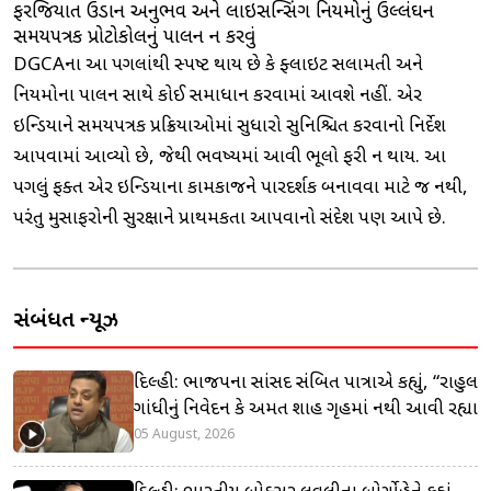
ફરજિયાત ઉડાન અનુભવ અને લાઇસન્સિંગ નિયમોનું ઉલ્લંઘન
સમયપત્રક પ્રોટોકોલનું પાલન ન કરવું
DGCAના આ પગલાંથી સ્પષ્ટ થાય છે કે ફ્લાઇટ સલામતી અને
નિયમોના પાલન સાથે કોઈ સમાધાન કરવામાં આવશે નહીં. એર
ઇન્ડિયાને સમયપત્રક પ્રક્રિયાઓમાં સુધારો સુનિશ્ચિત કરવાનો નિર્દેશ
આપવામાં આવ્યો છે, જેથી ભવિષ્યમાં આવી ભૂલો ફરી ન થાય. આ
પગલું ફક્ત એર ઇન્ડિયાના કામકાજને પારદર્શક બનાવવા માટે જ નથી,
પરંતુ મુસાફરોની સુરક્ષાને પ્રાથમિકતા આપવાનો સંદેશ પણ આપે છે.
સંબંધિત ન્યૂઝ
દિલ્હી: ભાજપના સાંસદ સંબિત પાત્રાએ કહ્યું, “રાહુલ
ગાંધીનું નિવેદન કે અમિત શાહ ગૃહમાં નથી આવી રહ્યા
05 August, 2026