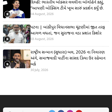
દિલ્હી: ભારતીય બોક્સર લવલીના બોર્ગોહેને કહ્યું,
“આપણી બોક્સિંગ ટીમે ખૂબ સારું પ્રદર્શન કર્યું છે.
04 August, 2026
પટના | બાંકીપુર વિધાનસભા ચૂંટણીમાં જીત તરફ
આગળ વધતાં, જન સુરાજના વડા પ્રશાંત કિશોર
03 August, 2026
રાષ્ટ્રીય સન્માન (સુધારા) બિલ, 2026 ના નિવારણ
અંગે, સમાજવાદી પાર્ટીના સાંસદ ઝિયા ઉર રહેમાન
બર્ક
30 July, 2026