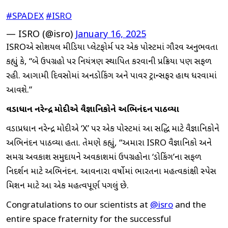
#SPADEX
#ISRO
— ISRO (@isro)
January 16, 2025
ISROએ સોશિયલ મીડિયા પ્લેટફોર્મ પર એક પોસ્ટમાં ગૌરવ અનુભવતા
કહ્યું કે, “બે ઉપગ્રહો પર નિયંત્રણ સ્થાપિત કરવાની પ્રક્રિયા પણ સફળ
રહી. આગામી દિવસોમાં અનડોકિંગ અને પાવર ટ્રાન્સફર હાથ ધરવામાં
આવશે.”
વડાપ્રધાન નરેન્દ્ર મોદીએ વૈજ્ઞાનિકોને અભિનંદન પાઠવ્યા
વડાપ્રધાન નરેન્દ્ર મોદીએ ‘X’ પર એક પોસ્ટમાં આ સિદ્ધિ માટે વૈજ્ઞાનિકોને
અભિનંદન પાઠવ્યા હતા. તેમણે કહ્યું, “અમારા ISRO વૈજ્ઞાનિકો અને
સમગ્ર અવકાશ સમુદાયને અવકાશમાં ઉપગ્રહોના ‘ડોકિંગ’ના સફળ
નિદર્શન માટે અભિનંદન. આવનારા વર્ષોમાં ભારતના મહત્વકાંક્ષી સ્પેસ
મિશન માટે આ એક મહત્વપૂર્ણ પગલું છે.
Congratulations to our scientists at
@isro
and the
entire space fraternity for the successful