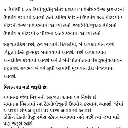
5 કિમીથી 0.25 કિમી સુધીનું અંતર ઘટાડવા માટે લેસર રેન્જ ફાઇન્ડરનો
ઉપયોગ કરવામાં આવ્યો હતો. ડોકિંગ કેમેરાનો ઉપયોગ ૩૦૦ મીટરથી ૧
મીટરની રેન્જ માટે કરવામાં આવ્યો હતો. જ્યારે વિઝ્યુઅલ કેમેરાનો
ઉપયોગ ૧ મીટરથી ૦ મીટરના અંતરે કરવામાં આવ્યો હતો.
સફળ ડોકિંગ પછી, હવે આગામી દિવસોમાં, બે અવકાશયાન વચ્ચે
વિદ્યુત શક્તિ ટ્રાન્સફર બતાવવામાં આવશે. પછી અવકાશયાન
અનડોકિંગ કરવામાં આવશે અને તે બંને પોતપોતાના પેલોડ્સનું સંચાલન
શરૂ કરશે. લગભગ બે વર્ષ સુધી આમાંથી મૂલ્યવાન ડેટા મેળવવામાં
આવશે.
મિશન શા માટે જરૂરી છે:
ચંદ્રયાન-૪ જેવા મિશનની સફળતા આના પર નિર્ભર છે.
ચંદ્રયાન-૪ મિશનમાં આ ટેકનોલોજીનો ઉપયોગ કરવામાં આવશે, જેમાં
ચંદ્ર પરથી સેમ્પલ પૃથ્વી પર પાછા લાવવામાં આવશે.
ડોકિંગ ટેકનોલોજી સ્પેસ સ્ટેશન બનાવવા અને પછી ત્યાં જવા માટે
પણ જરૂરી રહેશે.