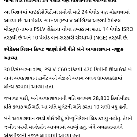
પ્રયોગો માટે મિશનમાં 24 પેલોડ પણ મોકલવામાં આવ્યા હતા
આ મિશનમાં માઇક્રોગ્રેવિટીમાં પ્રયોગો માટે 24 પેલોડ પણ મોકલવામાં
આવ્યા છે. આ પેલોડ POEM (PSLV ઓર્બિટલ એક્સપેરિમેન્ટલ
મોડ્યુલ) નામના PSLV રોકેટના ચોથા તબક્કામાં હતા. 14 પેલોડ ISRO
તરફથી છે અને 10 પેલોડ બિન-સરકારી સંસ્થાઓ (NGE) તરફથી છે.
સ્પેડેક્સ મિશન પ્રક્રિયા: જાણો કેવી રીતે બંને અવકાશયાન નજીક
આવ્યા
30 ડિસેમ્બરના રોજ, PSLV-C60 રોકેટથી 470 કિમીની ઊંચાઈએ બે
નાના અવકાશયાન ટાર્ગેટ અને ચેઝરને અલગ અલગ ભ્રમણકક્ષામાં
લોન્ચ કરવામાં આવ્યા હતા.
જમાવટ પછી, બંને અવકાશયાનની ગતિ લગભગ 28,800 કિલોમીટર
પ્રતિ કલાક થઈ ગઈ. આ ગતિ બુલેટની ગતિ કરતા 10 ગણી વધુ હતી.
બંને અવકાશયાન વચ્ચે કોઈ સીધું કોમ્યુનિકેશન લિંક કરાયું નહોતુ. તેમને
જમીન પરથી માર્ગદર્શન આપવામાં આવ્યું હતું. બંને અવકાશયાનને
એકબીજાની નજીક લાવવામાં આવ્યા હતા.