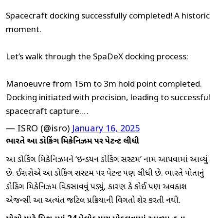
Spacecraft docking successfully completed! A historic
moment.
Let’s walk through the SpaDeX docking process:
Manoeuvre from 15m to 3m hold point completed.
Docking initiated with precision, leading to successful
spacecraft capture.…
— ISRO (@isro)
January 16, 2025
ભારતે આ ડોકિંગ મિકેનિઝમ પર પેટન્ટ લીધી
આ ડોકિંગ મિકેનિઝમને ‘ઇન્ડિયન ડોકિંગ સિસ્ટમ’ નામ આપવામાં આવ્યું
છે. ઈસરોએ આ ડોકિંગ સિસ્ટમ પર પેટન્ટ પણ લીધી છે. ભારતે પોતાનું
ડોકિંગ મિકેનિઝમ વિકસાવવું પડ્યું, કારણ કે કોઈ પણ અવકાશ
એજન્સી આ અત્યંત જટિલ પ્રક્રિયાની વિગતો શેર કરતી નથી.