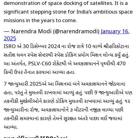
demonstration of space docking of satellites. It is a
significant stepping stone for India’s ambitious space
missions in the years to come.
— Narendra Modi (@narendramodi)
January 16,
2025
ISRO એ 30 ડિસેમ્બર 2024 ના રોજ રાત્રે 10 વાગ્યે શ્રીહરિકોટાના
સતીશ ધવન સ્પેસ સેન્ટરથી સ્પેસ ડોકિંગ પ્રયોગ મિશન લોન્ચ કર્યું હતું.
આ અંતર્ગત, PSLV-C60 રોકેટથી બે અવકાશયાનને પૃથ્વીથી 470
કિમી ઉપર તૈનાત કરવામાં આવ્યા હતા.
7 જાન્યુઆરી 2025એ આ મિશનમાં બંને અવકાશયાનને જોડવાના
હતા, પરંતુ તે મુલતવી રાખવામાં આવ્યું હતું. પછી 9 જાન્યુઆરીએ પણ
તકનીકી મુશ્કેલીઓને કારણે ડોકિંગ મુલતવી રાખવામાં આવ્યું હતું. ૧૨
જાન્યુઆરીના રોજ, અવકાશયાનોને ૩ મીટરની નજીક લાવ્યા પછી
તકનીકી સમસ્યાનાં કારણે તેમને સુરક્ષિત અંતરે પાછા લઈ જવામાં
આવ્યા.