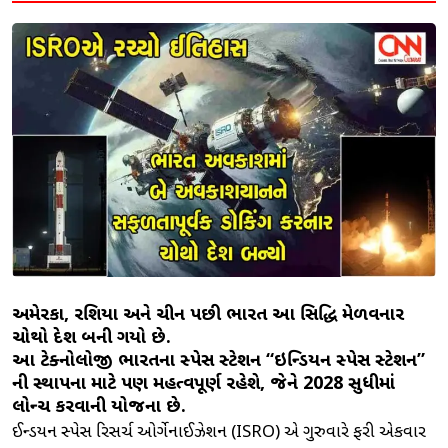
અમેરિકા, રશિયા અને ચીન પછી ભારત આ સિદ્ધિ મેળવનાર
ચોથો દેશ બની ગયો છે.
આ ટેક્નોલોજી ભારતના સ્પેસ સ્ટેશન “ઇન્ડિયન સ્પેસ સ્ટેશન”
ની સ્થાપના માટે પણ મહત્વપૂર્ણ રહેશે, જેને 2028 સુધીમાં
લોન્ચ કરવાની યોજના છે.
ઈન્ડિયન સ્પેસ રિસર્ચ ઓર્ગેનાઈઝેશન (ISRO) એ ગુરુવારે ફરી એકવાર