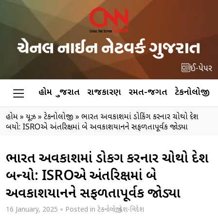
ઈ-પેપર
હોમ
ગુજરાત
રાજકારણ
રમત-જગત
ટેકનોલોજી
હોમ
»
ન્યૂઝ
»
ટેકનોલોજી
»
ભારત અવકાશમાં ડોકિંગ કરનાર ચોથો દેશ
બન્યો: ISROએ અંતરિક્ષમાં બે અવકાશયાનને સફળતાપૂર્વક જોડ્યા
ભારત અવકાશમાં ડોકિંગ કરનાર ચોથો દેશ
બન્યો: ISROએ અંતરિક્ષમાં બે
અવકાશયાનને સફળતાપૂર્વક જોડ્યા
16 January, 2025
Posted in
ટેકનોલોજી
,
દેશ-વિદેશ