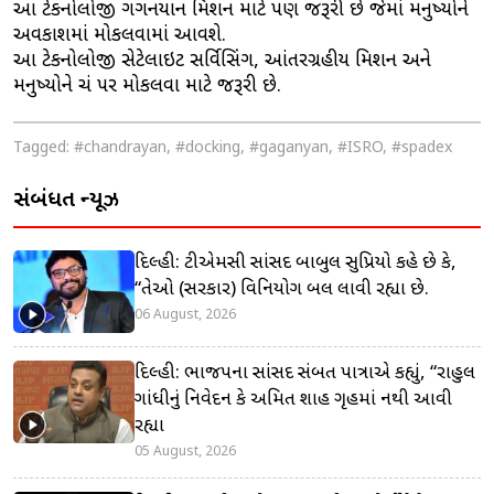
આ ટેકનોલોજી ગગનયાન મિશન માટે પણ જરૂરી છે જેમાં મનુષ્યોને
અવકાશમાં મોકલવામાં આવશે.
આ ટેકનોલોજી સેટેલાઇટ સર્વિસિંગ, આંતરગ્રહીય મિશન અને
મનુષ્યોને ચંદ્ર પર મોકલવા માટે જરૂરી છે.
Tagged:
#chandrayan
,
#docking
,
#gaganyan
,
#ISRO
,
#spadex
સંબંધિત ન્યૂઝ
દિલ્હી: ટીએમસી સાંસદ બાબુલ સુપ્રિયો કહે છે કે,
“તેઓ (સરકાર) વિનિયોગ બિલ લાવી રહ્યા છે.
06 August, 2026
દિલ્હી: ભાજપના સાંસદ સંબિત પાત્રાએ કહ્યું, “રાહુલ
ગાંધીનું નિવેદન કે અમિત શાહ ગૃહમાં નથી આવી
રહ્યા
05 August, 2026