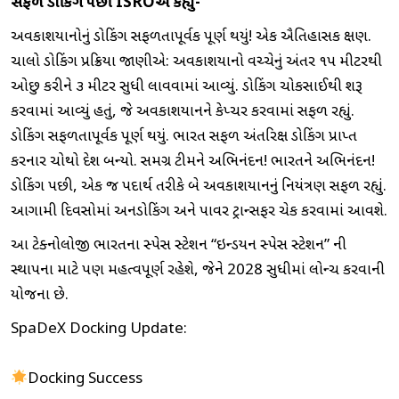
સફળ ડોકિંગ પછી ISROએ કહ્યું-
અવકાશયાનોનું ડોકિંગ સફળતાપૂર્વક પૂર્ણ થયું! એક ઐતિહાસિક ક્ષણ.
ચાલો ડોકિંગ પ્રક્રિયા જાણીએ: અવકાશયાનો વચ્ચેનું અંતર ૧૫ મીટરથી
ઓછુ કરીને ૩ મીટર સુધી લાવવામાં આવ્યું. ડોકિંગ ચોકસાઈથી શરૂ
કરવામાં આવ્યું હતું, જે અવકાશયાનને કેપ્ચર કરવામાં સફળ રહ્યું.
ડોકિંગ સફળતાપૂર્વક પૂર્ણ થયું. ભારત સફળ અંતરિક્ષ ડોકિંગ પ્રાપ્ત
કરનાર ચોથો દેશ બન્યો. સમગ્ર ટીમને અભિનંદન! ભારતને અભિનંદન!
ડોકિંગ પછી, એક જ પદાર્થ તરીકે બે અવકાશયાનનું નિયંત્રણ સફળ રહ્યું.
આગામી દિવસોમાં અનડોકિંગ અને પાવર ટ્રાન્સફર ચેક કરવામાં આવશે.
આ ટેક્નોલોજી ભારતના સ્પેસ સ્ટેશન “ઇન્ડિયન સ્પેસ સ્ટેશન” ની
સ્થાપના માટે પણ મહત્વપૂર્ણ રહેશે, જેને 2028 સુધીમાં લોન્ચ કરવાની
યોજના છે.
SpaDeX Docking Update:
Docking Success