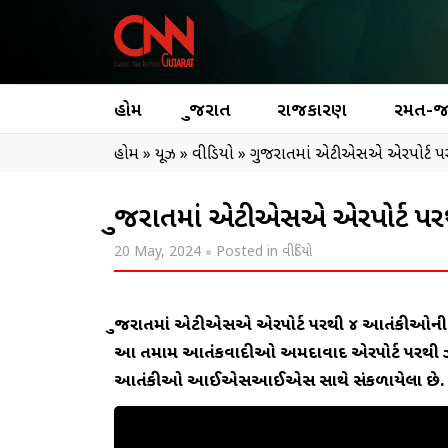
હોમ
ગુજરાત
રાજકારણ
રમત-
હોમ
»
ન્યૂઝ
»
વીડિયો
»
ગુજરાતમાં એટીએસએ એરપોર્ટ પ
ગુજરાતમાં એટીએસએ એરપોર્ટ 
20 May, 2024
Posted in
વીડિયો
ગુજરાતમાં એટીએસએ એરપોર્ટ પરથી ૪ આતંકીઓની ધ
આ તમામ આતંકવાદીઓ અમદાવાદ એરપોર્ટ પરથી ઝડ
આતંકીઓ આઈએસઆઈએસ સાથે સંકળાયેલા છે.