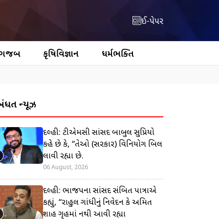
ઈ-પેપર
 ગજબ
કૃષિવિજ્ઞાન
ધર્મભક્તિ
બંધિત ન્યૂઝ
દિલ્હી: ટીએમસી સાંસદ બાબુલ સુપ્રિયો
કહે છે કે, “તેઓ (સરકાર) વિનિયોગ બિલ
લાવી રહ્યા છે.
06 August, 2026
દિલ્હી: ભાજપના સાંસદ સંબિત પાત્રાએ
કહ્યું, “રાહુલ ગાંધીનું નિવેદન કે અમિત
શાહ ગૃહમાં નથી આવી રહ્યા