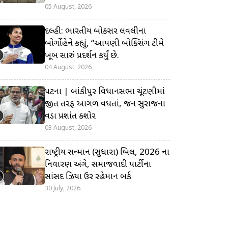
05 August, 2026
દિલ્હી: ભારતીય બોક્સર લવલીના
બોર્ગોહેને કહ્યું, “આપણી બોક્સિંગ ટીમે
ખૂબ સારું પ્રદર્શન કર્યું છે.
04 August, 2026
પટના | બાંકીપુર વિધાનસભા ચૂંટણીમાં
જીત તરફ આગળ વધતાં, જન સુરાજના
વડા પ્રશાંત કિશોર
03 August, 2026
રાષ્ટ્રીય સન્માન (સુધારા) બિલ, 2026 ના
નિવારણ અંગે, સમાજવાદી પાર્ટીના
સાંસદ ઝિયા ઉર રહેમાન બર્ક
30 July, 2026