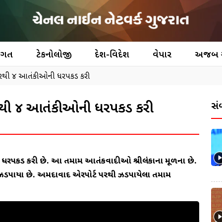
જગત
ટેકનોલોજી
દેશ-વિદેશ
વેપાર
અજબ
રથી ૪ આતંકીઓની ધરપકડ કરી
પરથી ૪ આતંકીઓની ધરપકડ કરી
સં
રપકડ કરી છે. આ તમામ આતંકવાદીઓ શ્રીલંકાના મૂળના છે.
પાયા છે. અમદાવાદ એરપોર્ટ પરથી ઝડપાયેલા તમામ