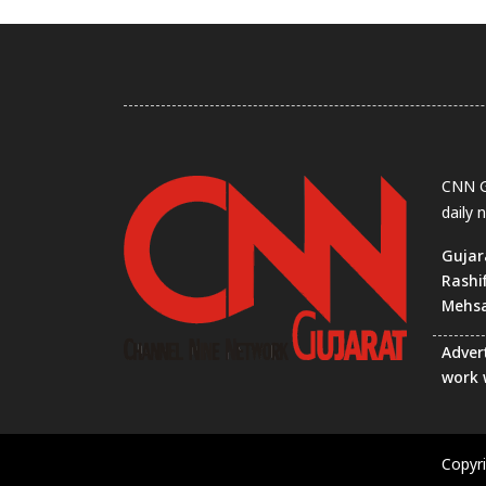
CNN Gu
daily 
Gujar
Rashi
Mehs
Advert
work 
Copyr