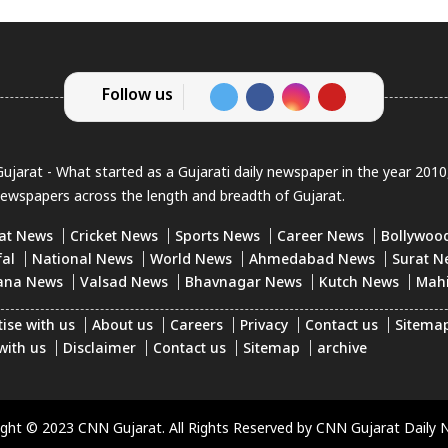
Follow us
jarat - What started as a Gujarati daily newspaper in the year 201
newspapers across the length and breadth of Gujarat.
at News
Cricket News
Sports News
Career News
Bollywoo
fal
National News
World News
Ahmedabad News
Surat N
ana News
Valsad News
Bhavnagar News
Kutch News
Mah
ise with us
About us
Careers
Privacy
Contact us
Sitema
with us
Disclaimer
Contact us
Sitemap
archive
ight © 2023 CNN Gujarat. All Rights Reserved by CNN Gujarat Daily 