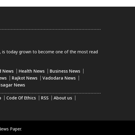
0, is today grown to become one of the most read
d News
Health News
Business News
ews
Rajkot News
Vadodara News
isagar News
p
Code Of Ethics
RSS
About us
News Paper.