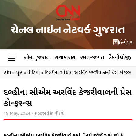
ઈ-પેપર
હોમ
ગુજરાત
રાજકારણ
રમત-જગત
ટેકનોલોજી
હોમ
»
ન્યૂઝ
»
વીડિયો
»
દિલ્હીના સીએમ અરવિંદ કેજરીવાલની પ્રેસ કોન્ફરન્સ
દિલ્હીના સીએમ અરવિંદ કેજરીવાલની પ્રેસ
કોન્ફરન્સ
18 May, 2024
Posted in
વીડિયો
દિલ્હીના સીએમ અરવિંદ કેજરીવાલે કહ્યું, “તમે જાેઈ શકો છો કે