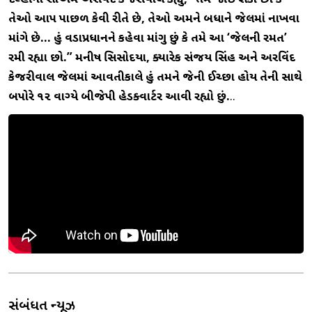
તેઓ આપ પાછળ કેવી રીતે છે, તેઓ અમને બધાને જેલમાં નાખવા
માંગે છે… હું વડાપ્રધાનને કહેવા માંગુ છું કે તમે આ ‘જેલની રમત’
રમી રહ્યા છો.” મનીષ સિસોદિયા, ક્યારેક સંજય સિંહ અને અરવિંદ
કેજરીવાલ જેલમાં આવતીકાલે હું તમને જેની ઈચ્છા હોય તેની સાથે
બપોરે ૧૨ વાગ્યે બીજેપી હેડક્વાર્ટર આવી રહ્યો છું.
..
સંબંધિત ન્યૂઝ