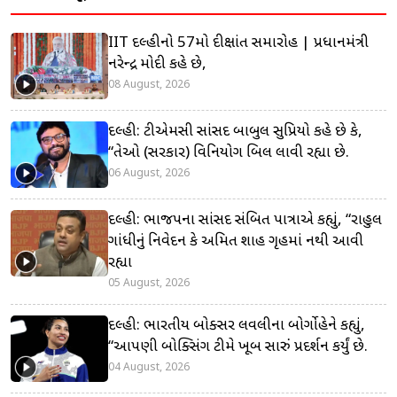
IIT દિલ્હીનો 57મો દીક્ષાંત સમારોહ | પ્રધાનમંત્રી
નરેન્દ્ર મોદી કહે છે,
08 August, 2026
દિલ્હી: ટીએમસી સાંસદ બાબુલ સુપ્રિયો કહે છે કે,
“તેઓ (સરકાર) વિનિયોગ બિલ લાવી રહ્યા છે.
06 August, 2026
દિલ્હી: ભાજપના સાંસદ સંબિત પાત્રાએ કહ્યું, “રાહુલ
ગાંધીનું નિવેદન કે અમિત શાહ ગૃહમાં નથી આવી
રહ્યા
05 August, 2026
દિલ્હી: ભારતીય બોક્સર લવલીના બોર્ગોહેને કહ્યું,
“આપણી બોક્સિંગ ટીમે ખૂબ સારું પ્રદર્શન કર્યું છે.
04 August, 2026