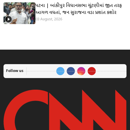
પટના | બાંકીપુર વિધાનસભા ચૂંટણીમાં જીત તરફ
આગળ વધતાં, જન સુરાજના વડા પ્રશાંત કિશોર
03 August, 2026
Follow us