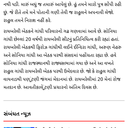
નથી પડી. મારું બધું જ તમારું આપેલું છે. હું તમને મારો પુત્ર સોંપી રહી
છું. જે રીતે તમે મને પોતાની ગણી તેવી જ રાહુલને અપનાવી લેજો.
રાહુલ તમને નિરાશ નહીં કરે.
રાયબરેલી બેઠકને ગાંધી પરિવારનો ગઢ ગણવામાં આવે છે. સોનિયા
ગાંધી છેલ્લાં 20 વર્ષથી રાયબરેલી સીટનું પ્રતિનિધિત્વ કરી રહ્યાં હતાં.
રાયબરેલી બેઠકથી ફિરોઝ ગાંધીથી લઈને ઈન્દિરા ગાંધી, અરુણ નેહરુ
અને સોનિયા ગાંધી આ બેઠક પરથી સંસદમાં પહોંચતા રહ્યા છે. હવે
સોનિયા ગાંધી રાજસ્થાનથી રાજ્યસભામાં ગયા છે અને આ વખતે
રાહુલ ગાંધી રાયબરેલી બેઠક પરથી ઉમેદવાર છે. જો કે રાહુલ ગાંધી
વાયનાડથી પણ ચૂંટણી જંગમાં મેદાનમાં છે. રાયબરેલીમાં 20 મેનાં રોજ
મતદાન છે. આવતીકાલે ચૂંટણી પ્રચારનો અંતિમ દિવસ છે.
સંબંધિત ન્યૂઝ