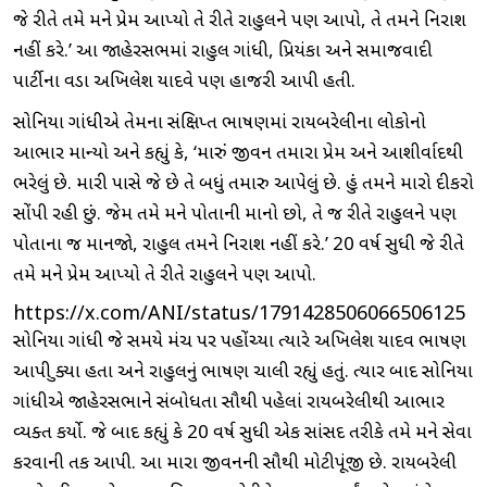
જે રીતે તમે મને પ્રેમ આપ્યો તે રીતે રાહુલને પણ આપો, તે તમને નિરાશ
નહીં કરે.’ આ જાહેરસભમાં રાહુલ ગાંધી, પ્રિયંકા અને સમાજવાદી
પાર્ટીના વડા અખિલેશ યાદવે પણ હાજરી આપી હતી.
સોનિયા ગાંધીએ તેમના સંક્ષિપ્ત ભાષણમાં રાયબરેલીના લોકોનો
આભાર માન્યો અને કહ્યું કે, ‘મારું જીવન તમારા પ્રેમ અને આશીર્વાદથી
ભરેલું છે. મારી પાસે જે છે તે બધું તમારુ આપેલું છે. હું તમને મારો દીકરો
સોંપી રહી છું. જેમ તમે મને પોતાની માનો છો, તે જ રીતે રાહુલને પણ
પોતાના જ માનજો, રાહુલ તમને નિરાશ નહીં કરે.’ 20 વર્ષ સુધી જે રીતે
તમે મને પ્રેમ આપ્યો તે રીતે રાહુલને પણ આપો.
https://x.com/ANI/status/1791428506066506125
સોનિયા ગાંધી જે સમયે મંચ પર પહોંચ્યા ત્યારે અખિલેશ યાદવ ભાષણ
આપી ચુક્યા હતા અને રાહુલનું ભાષણ ચાલી રહ્યું હતું. ત્યાર બાદ સોનિયા
ગાંધીએ જાહેરસભાને સંબોધતા સૌથી પહેલાં રાયબરેલીથી આભાર
વ્યક્ત કર્યો. જે બાદ કહ્યું કે 20 વર્ષ સુધી એક સાંસદ તરીકે તમે મને સેવા
કરવાની તક આપી. આ મારા જીવનની સૌથી મોટીપૂંજી છે. રાયબરેલી