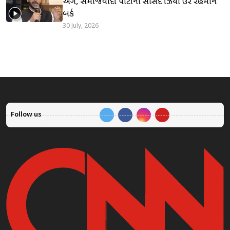
અંગે, સમાજવાદી પાર્ટીના સાંસદ ઝિયા ઉર રહેમાન
બર્ક
30 July, 2026
Follow us