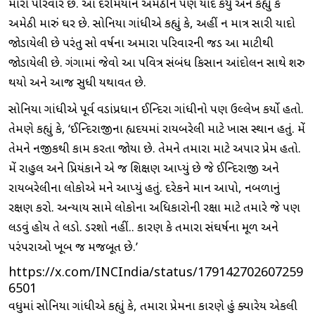
મારો પરિવાર છે. આ દરમિયાન અમેઠીને પણ યાદ કર્યું અને કહ્યું કે
અમેઠી મારું ઘર છે. સોનિયા ગાંધીએ કહ્યું કે, અહીં ન માત્ર સારી યાદો
જોડાયેલી છે પરંતુ સો વર્ષના અમારા પરિવારની જડ આ માટીથી
જોડાયેલી છે. ગંગામાં જેવો આ પવિત્ર સંબંધ કિસાન આંદોલન સાથે શરુ
થયો અને આજ સુધી યથાવત છે.
સોનિયા ગાંધીએ પૂર્વ વડાંપ્રધાન ઈન્દિરા ગાંધીનો પણ ઉલ્લેખ કર્યો હતો.
તેમણે કહ્યું કે, ‘ઈન્દિરાજીના હ્યદયમાં રાયબરેલી માટે ખાસ સ્થાન હતું. મેં
તેમને નજીકથી કામ કરતા જોયા છે. તેમને તમારા માટે અપાર પ્રેમ હતો.
મેં રાહુલ અને પ્રિયંકાને એ જ શિક્ષણ આપ્યું છે જે ઈન્દિરાજી અને
રાયબરેલીના લોકોએ મને આપ્યું હતું. દરેકને માન આપો, નબળાનું
રક્ષણ કરો. અન્યાય સામે લોકોના અધિકારોની રક્ષા માટે તમારે જે પણ
લડવું હોય તે લડો. ડરશો નહીં.. કારણ કે તમારા સંઘર્ષના મૂળ અને
પરંપરાઓ ખૂબ જ મજબૂત છે.’
https://x.com/INCIndia/status/179142702607259
6501
વધુમાં સોનિયા ગાંધીએ કહ્યું કે, તમારા પ્રેમના કારણે હું ક્યારેય એકલી