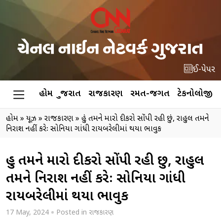
ઈ-પેપર
હોમ
ગુજરાત
રાજકારણ
રમત-જગત
ટેકનોલોજી
હોમ
»
ન્યૂઝ
»
રાજકારણ
»
હું તમને મારો દીકરો સોંપી રહી છું, રાહુલ તમને
નિરાશ નહીં કરેઃ સોનિયા ગાંધી રાયબરેલીમાં થયા ભાવુક
હું તમને મારો દીકરો સોંપી રહી છું, રાહુલ
તમને નિરાશ નહીં કરેઃ સોનિયા ગાંધી
રાયબરેલીમાં થયા ભાવુક
17 May, 2024
Posted in
રાજકારણ