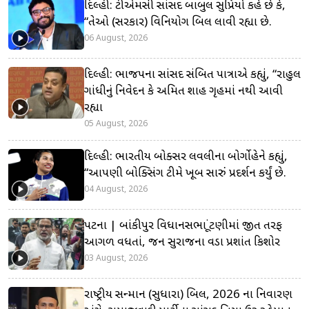
દિલ્હી: ટીએમસી સાંસદ બાબુલ સુપ્રિયો કહે છે કે,
“તેઓ (સરકાર) વિનિયોગ બિલ લાવી રહ્યા છે.
06 August, 2026
દિલ્હી: ભાજપના સાંસદ સંબિત પાત્રાએ કહ્યું, “રાહુલ
ગાંધીનું નિવેદન કે અમિત શાહ ગૃહમાં નથી આવી
રહ્યા
05 August, 2026
દિલ્હી: ભારતીય બોક્સર લવલીના બોર્ગોહેને કહ્યું,
“આપણી બોક્સિંગ ટીમે ખૂબ સારું પ્રદર્શન કર્યું છે.
04 August, 2026
પટના | બાંકીપુર વિધાનસભા ચૂંટણીમાં જીત તરફ
આગળ વધતાં, જન સુરાજના વડા પ્રશાંત કિશોર
03 August, 2026
રાષ્ટ્રીય સન્માન (સુધારા) બિલ, 2026 ના નિવારણ