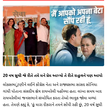
20 વર્ષ સુધી જે રીતે તમે મને પ્રેમ આપ્યો તે રીતે રાહુલને પણ આપો
લોકસભા ચૂંટણીને લઈને કોંગ્રેસ નેતા અને રાજ્યસભા સાંસદ સોનિયા
ગાંધી પોતાના સંસદીય ક્ષેત્ર રાયબરેલી પહોંચ્યા હતા. લાંબા સમય બાદ
રાયબરેલીમાં જનસભાને સંબોધિત કરતા તેઓ ભાવુક જોવા મળ્યાં
હતા. તેમણે કહ્યું કે, ‘હું મારા દીકરાને તમને સોંપી રહી છું, 20 વર્ષ સુધી