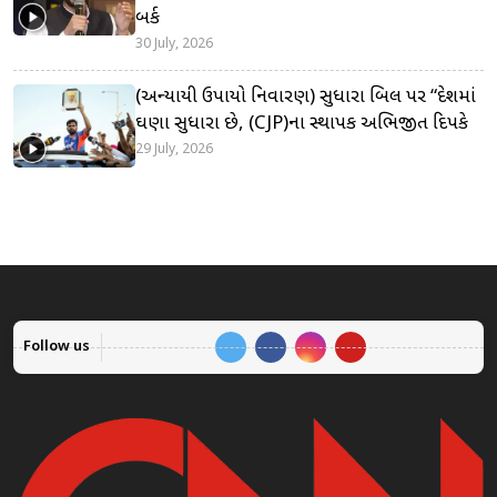
બર્ક
30 July, 2026
(અન્યાયી ઉપાયો નિવારણ) સુધારા બિલ પર “દેશમાં
ઘણા સુધારા છે, (CJP)ના સ્થાપક અભિજીત દિપકે
29 July, 2026
Follow us