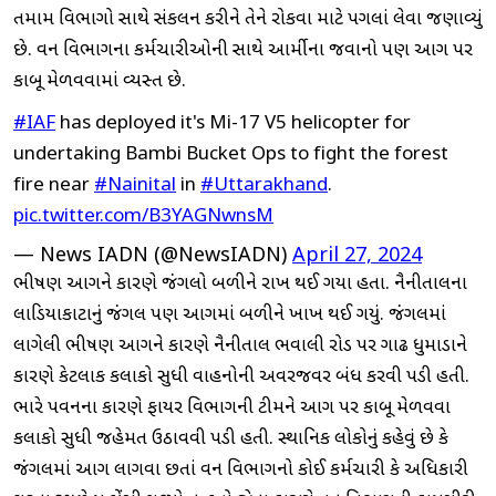
તમામ વિભાગો સાથે સંકલન કરીને તેને રોકવા માટે પગલાં લેવા જણાવ્યું
છે. વન વિભાગના કર્મચારીઓની સાથે આર્મીના જવાનો પણ આગ પર
કાબૂ મેળવવામાં વ્યસ્ત છે.
#IAF
has deployed it's Mi-17 V5 helicopter for
undertaking Bambi Bucket Ops to fight the forest
fire near
#Nainital
in
#Uttarakhand
.
pic.twitter.com/B3YAGNwnsM
— News IADN (@NewsIADN)
April 27, 2024
ભીષણ આગને કારણે જંગલો બળીને રાખ થઈ ગયા હતા. નૈનીતાલના
લાડિયાકાટાનું જંગલ પણ આગમાં બળીને ખાખ થઈ ગયું. જંગલમાં
લાગેલી ભીષણ આગને કારણે નૈનીતાલ ભવાલી રોડ પર ગાઢ ધુમાડાને
કારણે કેટલાક કલાકો સુધી વાહનોની અવરજવર બંધ કરવી પડી હતી.
ભારે પવનના કારણે ફાયર વિભાગની ટીમને આગ પર કાબૂ મેળવવા
કલાકો સુધી જહેમત ઉઠાવવી પડી હતી. સ્થાનિક લોકોનું કહેવું છે કે
જંગલમાં આગ લાગવા છતાં વન વિભાગનો કોઈ કર્મચારી કે અધિકારી