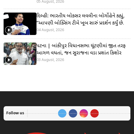
05 August, 2026
દિલ્હી: ભારતીય બોક્સર લવલીના બોર્ગોહેને કહ્યું,
“આપણી બોક્સિંગ ટીમે ખૂબ સારું પ્રદર્શન કર્યું છે.
04 August, 2026
પટના | બાંકીપુર વિધાનસભા ચૂંટણીમાં જીત તરફ
આગળ વધતાં, જન સુરાજના વડા પ્રશાંત કિશોર
03 August, 2026
Follow us