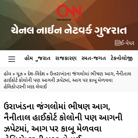
ઈ-પેપર
હોમ
ગુજરાત
રાજકારણ
રમત-જગત
ટેકનોલોજી
હોમ
»
ન્યૂઝ
»
દેશ-વિદેશ
»
ઉત્તરાખંડના જંગલોમાં ભીષણ આગ, નૈનીતાલ
હાઈકોર્ટ કોલોની પણ આગની ઝપેટમાં, આગ પર કાબૂ મેળવવા
હેલિકોપ્ટરની મદદ લેવાઈ
ઉત્તરાખંડના જંગલોમાં ભીષણ આગ,
નૈનીતાલ હાઈકોર્ટ કોલોની પણ આગની
ઝપેટમાં, આગ પર કાબૂ મેળવવા