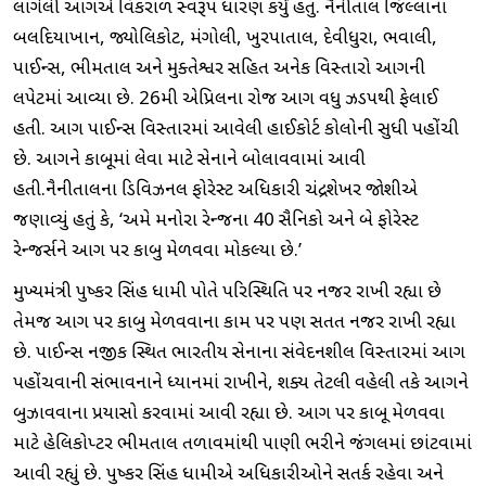
લાગેલી આગએ વિકરાળ સ્વરૂપ ધારણ કર્યું હતું. નૈનીતાલ જિલ્લાના
બલદિયાખાન, જ્યોલિકોટ, મંગોલી, ખુરપાતાલ, દેવીધુરા, ભવાલી,
પાઈન્સ, ભીમતાલ અને મુક્તેશ્વર સહિત અનેક વિસ્તારો આગની
લપેટમાં આવ્યા છે. 26મી એપ્રિલના રોજ આગ વધુ ઝડપથી ફેલાઈ
હતી. આગ પાઈન્સ વિસ્તારમાં આવેલી હાઈકોર્ટ કોલોની સુધી પહોંચી
છે. આગને કાબૂમાં લેવા માટે સેનાને બોલાવવામાં આવી
હતી.નૈનીતાલના ડિવિઝનલ ફોરેસ્ટ અધિકારી ચંદ્રશેખર જોશીએ
જણાવ્યું હતું કે, ‘અમે મનોરા રેન્જના 40 સૈનિકો અને બે ફોરેસ્ટ
રેન્જર્સને આગ પર કાબુ મેળવવા મોકલ્યા છે.’
મુખ્યમંત્રી પુષ્કર સિંહ ધામી પોતે પરિસ્થિતિ પર નજર રાખી રહ્યા છે
તેમજ આગ પર કાબુ મેળવવાના કામ પર પણ સતત નજર રાખી રહ્યા
છે. પાઈન્સ નજીક સ્થિત ભારતીય સેનાના સંવેદનશીલ વિસ્તારમાં આગ
પહોંચવાની સંભાવનાને ધ્યાનમાં રાખીને, શક્ય તેટલી વહેલી તકે આગને
બુઝાવવાના પ્રયાસો કરવામાં આવી રહ્યા છે. આગ પર કાબૂ મેળવવા
માટે હેલિકોપ્ટર ભીમતાલ તળાવમાંથી પાણી ભરીને જંગલમાં છાંટવામાં
આવી રહ્યું છે. પુષ્કર સિંહ ધામીએ અધિકારીઓને સતર્ક રહેવા અને