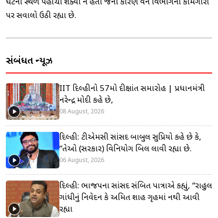
ઘટના સ્થળે પહોંચી શક્યો ન હતો જેના કારણે વન વિભાગની કામગીરી
પર સવાલો ઉઠી રહ્યા છે.
સંબંધિત ન્યૂઝ
IIT દિલ્હીનો 57મો દીક્ષાંત સમારોહ | પ્રધાનમંત્રી
નરેન્દ્ર મોદી કહે છે,
08 August, 2026
દિલ્હી: ટીએમસી સાંસદ બાબુલ સુપ્રિયો કહે છે કે,
“તેઓ (સરકાર) વિનિયોગ બિલ લાવી રહ્યા છે.
06 August, 2026
દિલ્હી: ભાજપના સાંસદ સંબિત પાત્રાએ કહ્યું, “રાહુલ
ગાંધીનું નિવેદન કે અમિત શાહ ગૃહમાં નથી આવી
રહ્યા