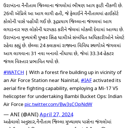
ઉત્તરાખંડના નૈનીતાલ જિલ્લાના જંગલોમાં ભીષણ આગ ફાટી નીકળી છે.
26મી એપ્રિલે આ આગ લાગી હતી, જે ફેલાઈને નૈનીતાલમાં હાઈકોર્ટ
કોલોની પાસે પહોંચી ગઈ છે. રૂદ્રપ્રયાગ જિલ્લાના જંગલમાં આગ
લગાડનાર ત્રણ લોકોની ધરપકડ કરીને જેલમાં મોકલી દેવામાં આવ્યા છે.
ઉત્તરાખંડના મુખ્યમંત્રી પુષ્કર સિંહ ધામીએ સંબંધિત અધિકારીઓને એલર્ટ
રહેવા કહ્યું છે. છેલ્લા 24 કલાકમાં રાજ્યના વિવિધ સ્થળોએ જંગલમાં
આગ લાગવાના 31 નવા બનાવો નોંધાયા છે, જેમાં 33.34 હેક્ટર
જંગલ વિસ્તાર પ્રભાવિત થયો છે.
#WATCH
| With a forest fire building up in vicinity of
an Air Force Station near Nainital,
#IAF
activated its
aerial fire fighting capability, employing a Mi-17 V5
helicopter for undertaking Bambi Bucket Ops: Indian
Air Force
pic.twitter.com/Bw3sCQpNdW
— ANI (@ANI)
April 27, 2024
અહેવાલો અનુસાર,નૈનીતાલ જિલ્લા મુખ્યાલય પાસેના જંગલોમાં