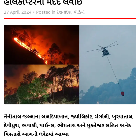
હેલિકોપ્ટરની મદદ લેવાઈ
27 April, 2024
Posted in
દેશ-વિદેશ
,
વીડિયો
નૈનીતાલ જિલ્લાના બલદિયાખાન, જ્યોલિકોટ, મંગોલી, ખુરપાતાલ,
દેવીધુરા, ભવાલી, પાઈન્સ, ભીમતાલ અને મુક્તેશ્વર સહિત અનેક
વિસ્તારો આગની લપેટમાં આવ્યા