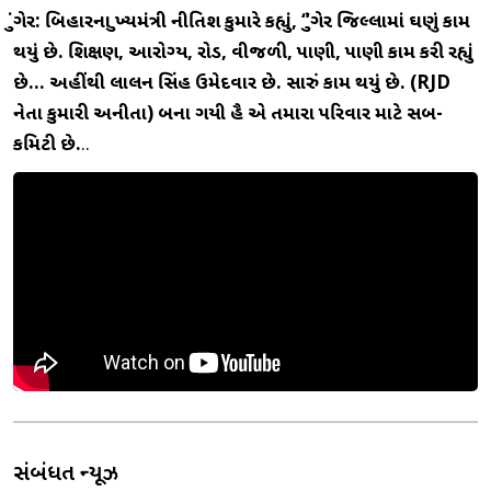
મુંગેર: બિહારના મુખ્યમંત્રી નીતિશ કુમારે કહ્યું, “મુંગેર જિલ્લામાં ઘણું કામ
થયું છે. શિક્ષણ, આરોગ્ય, રોડ, વીજળી, પાણી, પાણી કામ કરી રહ્યું
છે… અહીંથી લાલન સિંહ ઉમેદવાર છે. સારું કામ થયું છે. (RJD
નેતા કુમારી અનીતા) બના ગયી હૈ એ તમારા પરિવાર માટે સબ-
કમિટી છે.
..
સંબંધિત ન્યૂઝ