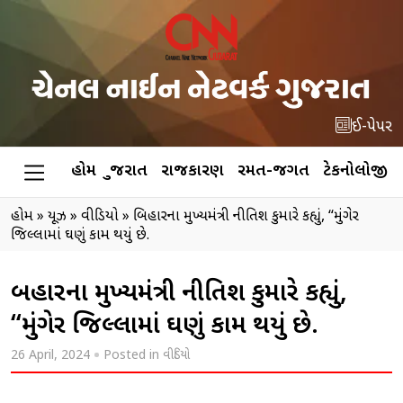
ઈ-પેપર
હોમ
ગુજરાત
રાજકારણ
રમત-જગત
ટેકનોલોજી
હોમ
»
ન્યૂઝ
»
વીડિયો
»
બિહારના મુખ્યમંત્રી નીતિશ કુમારે કહ્યું, “મુંગેર
જિલ્લામાં ઘણું કામ થયું છે.
બિહારના મુખ્યમંત્રી નીતિશ કુમારે કહ્યું,
“મુંગેર જિલ્લામાં ઘણું કામ થયું છે.
26 April, 2024
Posted in
વીડિયો