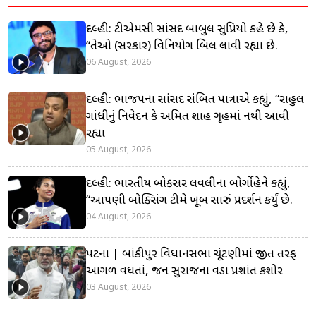
દિલ્હી: ટીએમસી સાંસદ બાબુલ સુપ્રિયો કહે છે કે,
“તેઓ (સરકાર) વિનિયોગ બિલ લાવી રહ્યા છે.
06 August, 2026
દિલ્હી: ભાજપના સાંસદ સંબિત પાત્રાએ કહ્યું, “રાહુલ
ગાંધીનું નિવેદન કે અમિત શાહ ગૃહમાં નથી આવી
રહ્યા
05 August, 2026
દિલ્હી: ભારતીય બોક્સર લવલીના બોર્ગોહેને કહ્યું,
“આપણી બોક્સિંગ ટીમે ખૂબ સારું પ્રદર્શન કર્યું છે.
04 August, 2026
પટના | બાંકીપુર વિધાનસભા ચૂંટણીમાં જીત તરફ
આગળ વધતાં, જન સુરાજના વડા પ્રશાંત કિશોર
03 August, 2026