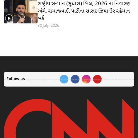
રાષ્ટ્રીય સન્માન (સુધારા) બિલ, 2026 ના નિવારણ
અંગે, સમાજવાદી પાર્ટીના સાંસદ ઝિયા ઉર રહેમાન
બર્ક
30 July, 2026
Follow us