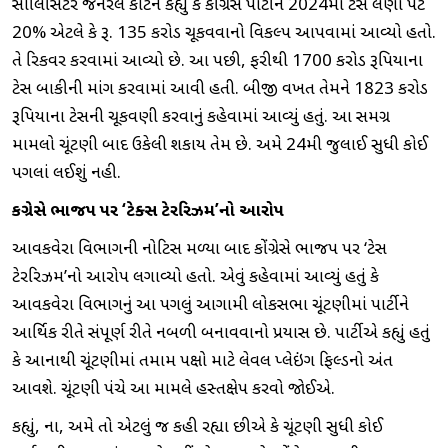
સોલિસિટર જનરલે કોર્ટને કહ્યું કે કોંગ્રેસ પાર્ટીને 2024માં ટેક્સ લેણાં પેટે
20% એટલે કે રૂ. 135 કરોડ ચૂકવવાનો વિકલ્પ આપવામાં આવ્યો હતો.
તે રિકવર કરવામાં આવ્યો છે. આ પછી, ફરીથી 1700 કરોડ રૂપિયાના
ટેક્સ બાકીની માંગ કરવામાં આવી હતી. બીજી વખત તેમને 1823 કરોડ
રૂપિયાના ટેક્સની ચૂકવણી કરવાનું કહેવામાં આવ્યું હતું. આ સમગ્ર
મામલો ચૂંટણી બાદ ઉકેલી શકાય તેમ છે. અમે 24મી જુલાઈ સુધી કોઈ
પગલાં લઈશું નહી.
કોંગ્રેસે ભાજપ પર ‘ટેક્સ ટેરરિઝમ’નો આરોપ
આવકવેરા વિભાગની નોટિસ મળ્યા બાદ કોંગ્રેસે ભાજપ પર ‘ટેક્સ
ટેરરિઝમ’નો આરોપ લગાવ્યો હતો. એવું કહેવામાં આવ્યું હતું કે
આવકવેરા વિભાગનું આ પગલું આગામી લોકસભા ચૂંટણીમાં પાર્ટીને
આર્થિક રીતે સંપૂર્ણ રીતે નબળી બનાવવાનો પ્રયાસ છે. પાર્ટીએ કહ્યું હતું
કે આનાથી ચૂંટણીમાં તમામ પક્ષો માટે લેવલ પ્લેઇંગ ફિલ્ડનો અંત
આવશે. ચૂંટણી પંચે આ મામલે હસ્તક્ષેપ કરવો જોઈએ.
કહ્યું, ના, અમે તો એટલું જ કહી રહ્યા છીએ કે ચૂંટણી સુધી કોઈ