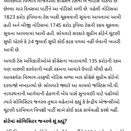
આવકવેરા વિભાગે તાજેતરમાં કોંગ્રેસને ટેક્સની બે નોટિસ પાઠવી છે.
છેલ્લા ચાર દિવસમાં પાર્ટીને આ નોટિસો મળી છે. પહેલી નોટિસમાં
1823 કરોડ રૂપિયાના ટેક્સ બાકી ચૂકવવાની સૂચના આપવામાં આવી
હતી અને બીજી નોટિસમાં 1745 કરોડ રૂપિયા ટેક્સની રકમ ચૂકવવા
સૂચના આપવામાં આવી હતી. સોમવારે સરકારે સુપ્રીમ કોર્ટને ચૂંટણી
સુધી એટલે કે 24 જુલાઈ સુધી કોઈ કડક પગલાં નહીં લેવાની ખાતરી
આપી છે.
અગાઉ ટેક્સ અધિકારીઓએ કોંગ્રેસના ખાતામાંથી 135 કરોડની રકમ
પણ પાછલી કરવેરાની બાકી રકમના આધારે ઉપાડી લીધી હતી.
આવકવેરા વિભાગ તરફથી નોટિસ મળ્યા બાદ કોંગ્રેસે સુપ્રીમ કોર્ટનો
દરવાજો ખખડાવ્યો છે. સોમવારે જ્યારે આ મામલો જસ્ટિસ બી.વી.
નાગરથનાની આગેવાની હેઠળની બેંચ પાસે સુનાવણી માટે પહોંચ્યો
ત્યારે સોલિસિટર જનરલ તુષાર મહેતાએ કહ્યું કે કેન્દ્રીય એજન્સીઓ
ચૂંટણી દરમિયાન વિપક્ષી પાર્ટી સામે કોઈ કડક કાર્યવાહી કરશે નહીં.
કોર્ટમાં સોલિસિટર જનરલે શું કહ્યું?