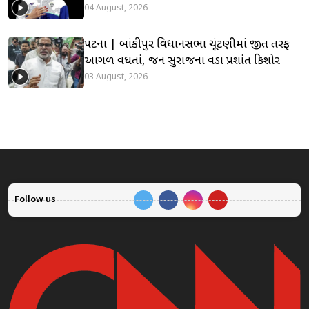
04 August, 2026
પટના | બાંકીપુર વિધાનસભા ચૂંટણીમાં જીત તરફ
આગળ વધતાં, જન સુરાજના વડા પ્રશાંત કિશોર
03 August, 2026
Follow us