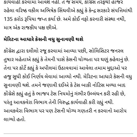
કાર્યવાહી કરવામાં આવશે નહીં. તે જ સમયે, કોંગ્રેસ તરફથી હાજર
રહેલા વરિષ્ઠ વકીલ અભિષેક સિંઘવીએ કહ્યું કે કેન્દ્ર સરકારે સંપત્તિમાંથી
135 કરોડ રૂપિયા જપ્ત કર્યા છે. અમે કોઈ નફો કરનારી સંસ્થા નથી,
માત્ર એક રાજકીય પક્ષ છીએ.
મેરિટના આધારે કેસની વધુ સુનાવણી થશે
કોંગ્રેસ દ્વારા દલીલો રજૂ કરવામાં આવ્યા પછી, સોલિસિટર જનરલ
તુષાર મહેતાએ કહ્યું કે તેમની પાસે કેસની યોગ્યતા પર ઘણું કહેવાનું છે.
તેના પર કોર્ટે કહ્યું કે અપીલમાં ઉઠાવવામાં આવેલા તમામ મુદ્દાઓ પર
હજુ સુધી કોઈ નિર્ણય લેવામાં આવ્યો નથી. મેરિટના આધારે કેસની વધુ
સુનાવણી થશે. તમને જણાવી દઈએ કે ટેક્સ બાકી નોટિસ મળ્યા બાદ
કોંગ્રેસે કહ્યું હતું કે ભાજપ ટેક્સ નિયમોનું ગંભીર ઉલ્લંઘન કરી રહી છે,
પરંતુ આવકવેરા વિભાગ તેની વિરુદ્ધ કાર્યવાહી કરી રહ્યું નથી.
આવકવેરા વિભાગ પર પણ ટેક્સની યોગ્ય ગણતરી ન કરવાનો આરોપ
લાગ્યો હતો.