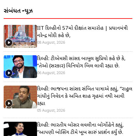
સંબંધિત ન્યૂઝ
IIT દિલ્હીનો 57મો દીક્ષાંત સમારોહ | પ્રધાનમંત્રી
નરેન્દ્ર મોદી કહે છે,
08 August, 2026
દિલ્હી: ટીએમસી સાંસદ બાબુલ સુપ્રિયો કહે છે કે,
“તેઓ (સરકાર) વિનિયોગ બિલ લાવી રહ્યા છે.
06 August, 2026
દિલ્હી: ભાજપના સાંસદ સંબિત પાત્રાએ કહ્યું, “રાહુલ
ગાંધીનું નિવેદન કે અમિત શાહ ગૃહમાં નથી આવી
રહ્યા
05 August, 2026
દિલ્હી: ભારતીય બોક્સર લવલીના બોર્ગોહેને કહ્યું,
“આપણી બોક્સિંગ ટીમે ખૂબ સારું પ્રદર્શન કર્યું છે.