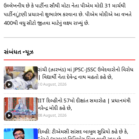
ઉલ્લેખનીય છે કે પાર્ટીના સૌથી મોટા નેતા પીએમ મોદી 31 માર્ચથી
પાર્ટીના ચૂંટણી પ્રચારનો શુભારંભ કરવાના છે. પીએમ મોદીએ આ વખતે
400થી વધુ સીટો જીતવા માટેનું લક્ષ્ય રાખ્યું છે.
સંબંધિત ન્યૂઝ
રાંચી (ઝારખંડ) માં JPSC-JSSC ઉમેદવારોનો વિરોધ
| વિદ્યાર્થી નેતા દેવેન્દ્ર નાથ મહતો કહે છે,
10 August, 2026
IIT દિલ્હીનો 57મો દીક્ષાંત સમારોહ | પ્રધાનમંત્રી
નરેન્દ્ર મોદી કહે છે,
08 August, 2026
દિલ્હી: ટીએમસી સાંસદ બાબુલ સુપ્રિયો કહે છે કે,