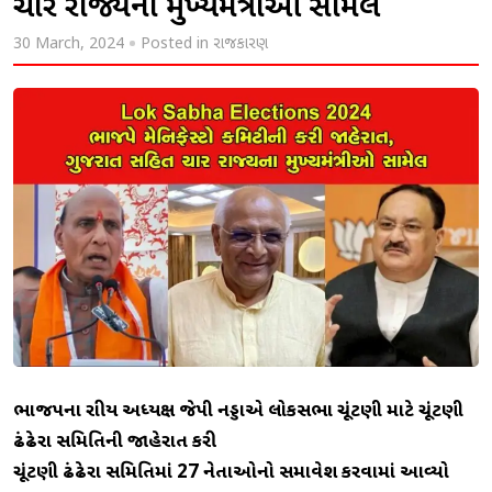
ચાર રાજ્યના મુખ્યમંત્રીઓ સામેલ
30 March, 2024
Posted in
રાજકારણ
ભાજપના રાષ્ટ્રીય અધ્યક્ષ જેપી નડ્ડાએ લોકસભા ચૂંટણી માટે ચૂંટણી
ઢંઢેરા સમિતિની જાહેરાત કરી
ચૂંટણી ઢંઢેરા સમિતિમાં 27 નેતાઓનો સમાવેશ કરવામાં આવ્યો