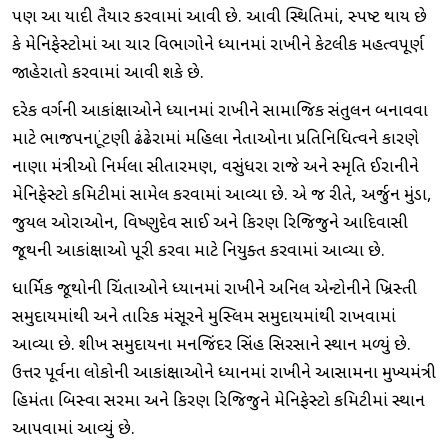
પણ આ યાદી તૈયાર કરવામાં આવી છે. આવી સ્થિતિમાં, સ્પષ્ટ થાય છે
કે મેનિફેસ્ટોમાં આ ચાર વિભાગોને ધ્યાનમાં રાખીને કેટલીક મહત્વપૂર્ણ
જાહેરાતો કરવામાં આવી શકે છે.
દરેક વર્ગની આકાંક્ષાઓને ધ્યાનમાં રાખીને સામાજિક સંતુલન બનાવવા
માટે ભાજપના ચૂંટણી ઢંઢેરામાં મહિલા નેતાઓના પ્રતિનિધિત્વને કારણે
નાણા મંત્રીઓ નિર્મલા સીતારમણ, વસુંધરા રાજે અને સ્મૃતિ ઈરાનીને
મેનિફેસ્ટો કમિટીમાં સામેલ કરવામાં આવ્યા છે. એ જ રીતે, અર્જુન મુંડા,
જુયલ ઓરાઓન, વિષ્ણુદેવ સાઈ અને કિરણ રિજિજુને આદિવાસી
જૂથની આકાંક્ષાઓ પૂરી કરવા માટે નિયુક્ત કરવામાં આવ્યા છે.
ધાર્મિક જૂથોની ચિંતાઓને ધ્યાનમાં રાખીને અનિલ એન્ટોનીને ખ્રિસ્તી
સમુદાયમાંથી અને તારિક મંસૂરને મુસ્લિમ સમુદાયમાંથી રાખવામાં
આવ્યા છે. શીખ સમુદાયના મનજિંદર સિંહ સિરસાને સ્થાન મળ્યું છે.
ઉત્તર પૂર્વના લોકોની આકાંક્ષાઓને ધ્યાનમાં રાખીને આસામના મુખ્યમંત્રી
હિમંતા બિસ્વા સરમા અને કિરણ રિજિજુને મેનિફેસ્ટો કમિટીમાં સ્થાન
આપવામાં આવ્યું છે.