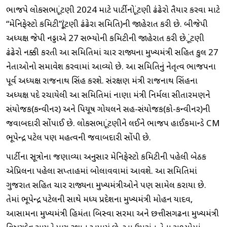
ભાજપે લોકસભા ચૂંટણી 2024 માટે પાર્ટીનો ચૂંટણી ઢંઢેરો તૈયાર કરવા માટે
“મેનિફેસ્ટો કમિટી”(ચૂંટણી ઢંઢેરા સમિતિ)ની જાહેરાત કરી છે. બીજેપી
અધ્યક્ષ જેપી નડ્ડાએ 27 સભ્યોની કમિટીની જાહેરાત કરી છે. ચૂંટણી
ઢંઢેરો નક્કી કરતી આ સમિતિમાં ચાર રાજ્યના મુખ્યમંત્રી સહિત કુલ 27
નેતાઓનો સમાવેશ કરવામાં આવ્યો છે. આ સમિતિનું નેતૃત્વ ભાજપના
પૂર્વ અધ્યક્ષ રાજનાથ સિંહ કરશે. સંરક્ષણ મંત્રી રાજનાથ સિંહના
અધ્યક્ષ પદે રચાયેલી આ સમિતિમાં નાણા મંત્રી નિર્મલા સીતારમણને
સંયોજક(કન્વીનર) અને પિયૂષ ગોયલને સહ-સંયોજક(કો-કન્વીનર)ની
જવાબદારી સોંપાઈ છે. લોકસભા ચૂંટણીને લઈને ભાજપ હાઈકમાન્ડે CM
ભૂપેન્દ્ર પટેલ પણ મહત્વની જવાબદારી સોંપી છે.
પાર્ટીના સૂત્રોના જણાવ્યા અનુસાર મેનિફેસ્ટો કમિટીની પહેલી બેઠક
એપ્રિલના પહેલા સપ્તાહમાં બોલાવવામાં આવશે. આ સમિતિમાં
ગુજરાત સહિત ચાર રાજ્યના મુખ્યમંત્રીઓને પણ સામેલ કરાયા છે.
તેમાં ભૂપેન્દ્ર પટેલની સાથે મધ્ય પ્રદેશના મુખ્યમંત્રી મોહન યાદવ,
આસામના મુખ્યમંત્રી હિમંતા બિસ્વા સરમા અને છત્તીસગઢના મુખ્યમંત્રી