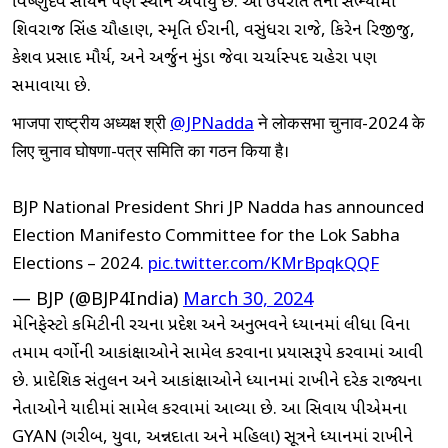
વિષ્ણુદેવ સાયને પણ સ્થાન અપાયું છે. આ ઉપરાંત તેના સભ્યોમાં
શિવરાજ સિંહ ચૌહાણ, સ્મૃતિ ઈરાની, વસુંધરા રાજે, કિરેન રિજીજુ,
કેશવ પ્રસાદ મૌર્ય, અને અર્જુન મુંડા જેવા ચર્ચાસ્પદ ચહેરા પણ
સમાવાયા છે.
भाजपा राष्ट्रीय अध्यक्ष श्री
@JPNadda
ने लोकसभा चुनाव-2024 के
लिए चुनाव घोषणा-पत्र समिति का गठन किया है।
BJP National President Shri JP Nadda has announced
Election Manifesto Committee for the Lok Sabha
Elections – 2024.
pic.twitter.com/KMrBpqkQQF
— BJP (@BJP4India)
March 30, 2024
મેનિફેસ્ટો કમિટીની રચના પ્રદેશ અને અનુભવને ધ્યાનમાં લીધા વિના
તમામ વર્ગોની આકાંક્ષાઓને સામેલ કરવાના પ્રયાસરૂપે કરવામાં આવી
છે. પ્રાદેશિક સંતુલન અને આકાંક્ષાઓને ધ્યાનમાં રાખીને દરેક રાજ્યના
નેતાઓને યાદીમાં સામેલ કરવામાં આવ્યા છે. આ સિવાય પીએમના
GYAN (ગરીબ, યુવા, અન્નદાતા અને મહિલા) સૂત્રને ધ્યાનમાં રાખીને