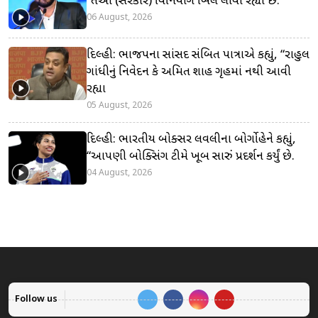
“તેઓ (સરકાર) વિનિયોગ બિલ લાવી રહ્યા છે.
06 August, 2026
દિલ્હી: ભાજપના સાંસદ સંબિત પાત્રાએ કહ્યું, “રાહુલ
ગાંધીનું નિવેદન કે અમિત શાહ ગૃહમાં નથી આવી
રહ્યા
05 August, 2026
દિલ્હી: ભારતીય બોક્સર લવલીના બોર્ગોહેને કહ્યું,
“આપણી બોક્સિંગ ટીમે ખૂબ સારું પ્રદર્શન કર્યું છે.
04 August, 2026
Follow us