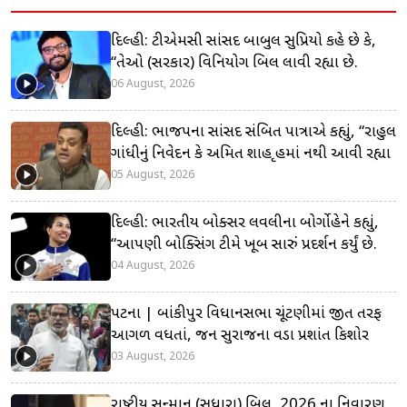
દિલ્હી: ટીએમસી સાંસદ બાબુલ સુપ્રિયો કહે છે કે,
“તેઓ (સરકાર) વિનિયોગ બિલ લાવી રહ્યા છે.
06 August, 2026
દિલ્હી: ભાજપના સાંસદ સંબિત પાત્રાએ કહ્યું, “રાહુલ
ગાંધીનું નિવેદન કે અમિત શાહ ગૃહમાં નથી આવી રહ્યા
05 August, 2026
દિલ્હી: ભારતીય બોક્સર લવલીના બોર્ગોહેને કહ્યું,
“આપણી બોક્સિંગ ટીમે ખૂબ સારું પ્રદર્શન કર્યું છે.
04 August, 2026
પટના | બાંકીપુર વિધાનસભા ચૂંટણીમાં જીત તરફ
આગળ વધતાં, જન સુરાજના વડા પ્રશાંત કિશોર
03 August, 2026
રાષ્ટ્રીય સન્માન (સુધારા) બિલ, 2026 ના નિવારણ