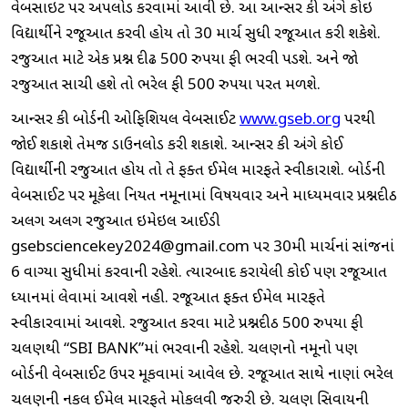
વેબસાઇટ પર અપલોડ કરવામાં આવી છે. આ આન્સર કી અંગે કોઇ
વિદ્યાર્થીને રજૂઆત કરવી હોય તો 30 માર્ચ સુધી રજૂઆત કરી શકેશે.
રજુઆત માટે એક પ્રશ્ન દીઢ 500 રુપયા ફી ભરવી પડશે. અને જો
રજુઆત સાચી હશે તો ભરેલ ફી 500 રુપયા પરત મળશે.
આન્સર કી બોર્ડની ઓફિશિયલ વેબસાઈટ
www.gseb.org
પરથી
જોઈ શકાશે તેમજ ડાઉનલોડ કરી શકાશે. આન્સર કી અંગે કોઈ
વિદ્યાર્થીની રજુઆત હોય તો તે ફક્ત ઈમેલ મારફતે સ્વીકારાશે. બોર્ડની
વેબસાઈટ પર મૂકેલા નિયત નમૂનામાં વિષયવાર અને માધ્યમવાર પ્રશ્નદીઠ
અલગ અલગ રજુઆત ઇમેઇલ આઈડી
gsebsciencekey2024@gmail.com પર 30મી માર્ચનાં સાંજનાં
6 વાગ્યા સુધીમાં કરવાની રહેશે. ત્યારબાદ કરાયેલી કોઈ પણ રજૂઆત
ધ્યાનમાં લેવામાં આવશે નહી. રજૂઆત ફક્ત ઈમેલ મારફતે
સ્વીકારવામાં આવશે. રજુઆત કરવા માટે પ્રશ્નદીઠ 500 રુપયા ફી
ચલણથી “SBI BANK”માં ભરવાની રહેશે. ચલણનો નમૂનો પણ
બોર્ડની વેબસાઈટ ઉપર મૂકવામાં આવેલ છે. રજૂઆત સાથે નાણાં ભરેલ
ચલણની નકલ ઈમેલ મારફતે મોકલવી જરુરી છે. ચલણ સિવાયની