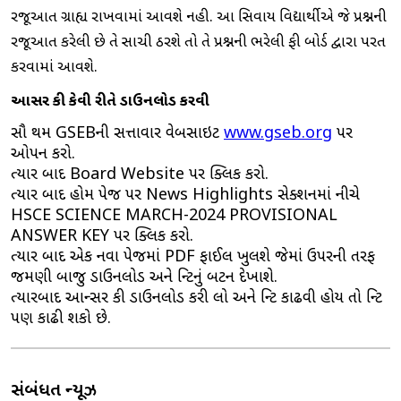
રજૂઆત ગ્રાહ્ય રાખવામાં આવશે નહી. આ સિવાય વિદ્યાર્થીએ જે પ્રશ્નની
રજૂઆત કરેલી છે તે સાચી ઠરશે તો તે પ્રશ્નની ભરેલી ફી બોર્ડ દ્વારા પરત
કરવામાં આવશે.
આન્સર કી કેવી રીતે ડાઉનલોડ કરવી
સૌ પ્રથમ GSEBની સત્તાવાર વેબસાઇટ
www.gseb.org
પર
ઓપન કરો.
ત્યાર બાદ Board Website પર ક્લિક કરો.
ત્યાર બાદ હોમ પેજ પર News Highlights સેક્શનમાં નીચે
HSCE SCIENCE MARCH-2024 PROVISIONAL
ANSWER KEY પર ક્લિક કરો.
ત્યાર બાદ એક નવા પેજમાં PDF ફાઈલ ખુલશે જેમાં ઉપરની તરફ
જમણી બાજુ ડાઉનલોડ અને પ્રિન્ટનું બટન દેખાશે.
ત્યારબાદ આન્સર કી ડાઉનલોડ કરી લો અને પ્રિન્ટ કાઢવી હોય તો પ્રિન્ટ
પણ કાઢી શકો છે.
સંબંધિત ન્યૂઝ