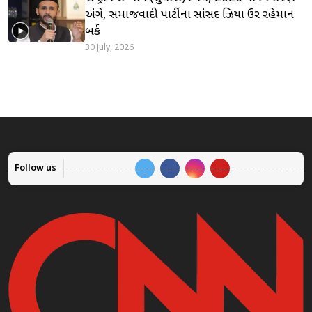
અંગે, સમાજવાદી પાર્ટીના સાંસદ ઝિયા ઉર રહેમાન
બર્ક
30 July, 2026
Follow us