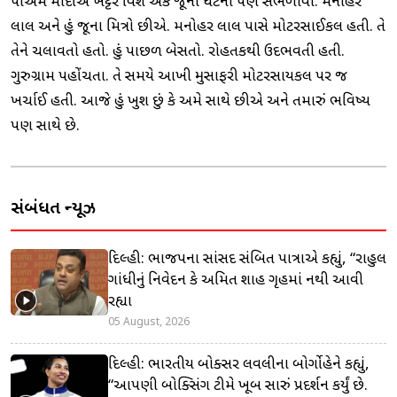
પીએમ મોદીએ ખટ્ટર વિશે એક જૂની ઘટના પણ સંભળાવી. મનોહર
લાલ અને હું જૂના મિત્રો છીએ. મનોહર લાલ પાસે મોટરસાઈકલ હતી. તે
તેને ચલાવતો હતો. હું પાછળ બેસતો. રોહતકથી ઉદભવતી હતી.
ગુરુગ્રામ પહોંચતા. તે સમયે આખી મુસાફરી મોટરસાયકલ પર જ
ખર્ચાઈ હતી. આજે હું ખુશ છું કે અમે સાથે છીએ અને તમારું ભવિષ્ય
પણ સાથે છે.
સંબંધિત ન્યૂઝ
દિલ્હી: ભાજપના સાંસદ સંબિત પાત્રાએ કહ્યું, “રાહુલ
ગાંધીનું નિવેદન કે અમિત શાહ ગૃહમાં નથી આવી
રહ્યા
05 August, 2026
દિલ્હી: ભારતીય બોક્સર લવલીના બોર્ગોહેને કહ્યું,
“આપણી બોક્સિંગ ટીમે ખૂબ સારું પ્રદર્શન કર્યું છે.