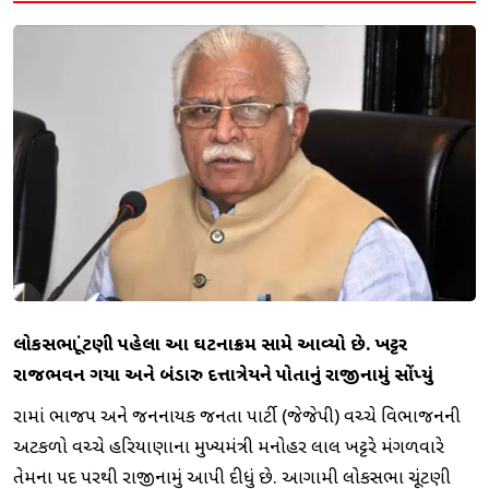
લોકસભા ચૂંટણી પહેલા આ ઘટનાક્રમ સામે આવ્યો છે. ખટ્ટર
રાજભવન ગયા અને બંડારુ દત્તાત્રેયને પોતાનું રાજીનામું સોંપ્યું
રાજ્યમાં ભાજપ અને જનનાયક જનતા પાર્ટી (જેજેપી) વચ્ચે વિભાજનની
અટકળો વચ્ચે હરિયાણાના મુખ્યમંત્રી મનોહર લાલ ખટ્ટરે મંગળવારે
તેમના પદ પરથી રાજીનામું આપી દીધું છે. આગામી લોકસભા ચૂંટણી