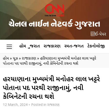
ઈ-પેપર
હોમ
ગુજરાત
રાજકારણ
રમત-જગત
ટેકનોલોજી
હોમ
»
ન્યૂઝ
»
રાજકારણ
»
હરિયાણાના મુખ્યમંત્રી મનોહર લાલ ખટ્ટરે
પોતાના પદ પરથી રાજીનામું, નવી કેબિનેટની રચના થશે
હરિયાણાના મુખ્યમંત્રી મનોહર લાલ ખટ્ટરે
પોતાના પદ પરથી રાજીનામું, નવી
કેબિનેટની રચના થશે
12 March, 2024
Posted in
રાજકારણ