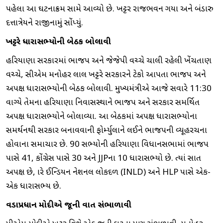
પહેલા આ ઘટનાક્રમ સામે આવ્યો છે. ખટ્ટર રાજભવન ગયા અને બંડારુ
દત્તાત્રેયને રાજીનામું સોંપ્યું.
ખટ્ટરે ધારાસભ્યોની બેઠક બોલાવી
હરિયાણા સરકારમાં ભાજપ અને જેજેપી વચ્ચે ચાલી રહેલી ખેંચતાણ
વચ્ચે, સીએમ મનોહર લાલ ખટ્ટરે સરકારને ટેકો આપતા ભાજપ અને
અપક્ષ ધારાસભ્યોની બેઠક બોલાવી. મુખ્યમંત્રીએ આજે સવારે 11:30
વાગ્યે તેમના હરિયાણા નિવાસસ્થાને ભાજપ અને સરકાર સમર્થિત
અપક્ષ ધારાસભ્યોને બોલાવ્યા. આ બેઠકમાં અપક્ષ ધારાસભ્યોના
સમર્થનથી સરકાર બનાવવાની ફોર્મ્યુલાને લઈને ભાજપની વ્યૂહરચના
હોવાના સમાચાર છે. 90 સભ્યોની હરિયાણા વિધાનસભામાં ભાજપ
પાસે 41, કોંગ્રેસ પાસે 30 અને JJPના 10 ધારાસભ્યો છે. ત્યાં સાત
અપક્ષ છે, જ્યારે ઈન્ડિયન નેશનલ લોકદળ (INLD) અને HLP પાસે એક-
એક ધારાસભ્ય છે.
વડાપ્રધાન મોદીએ જૂની વાત સંભાળાવી