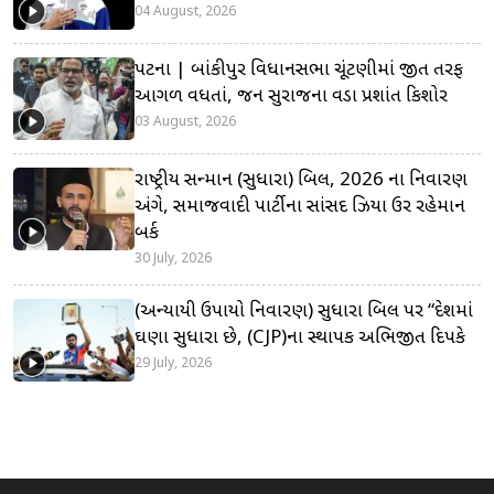
04 August, 2026
પટના | બાંકીપુર વિધાનસભા ચૂંટણીમાં જીત તરફ
આગળ વધતાં, જન સુરાજના વડા પ્રશાંત કિશોર
03 August, 2026
રાષ્ટ્રીય સન્માન (સુધારા) બિલ, 2026 ના નિવારણ
અંગે, સમાજવાદી પાર્ટીના સાંસદ ઝિયા ઉર રહેમાન
બર્ક
30 July, 2026
(અન્યાયી ઉપાયો નિવારણ) સુધારા બિલ પર “દેશમાં
ઘણા સુધારા છે, (CJP)ના સ્થાપક અભિજીત દિપકે
29 July, 2026