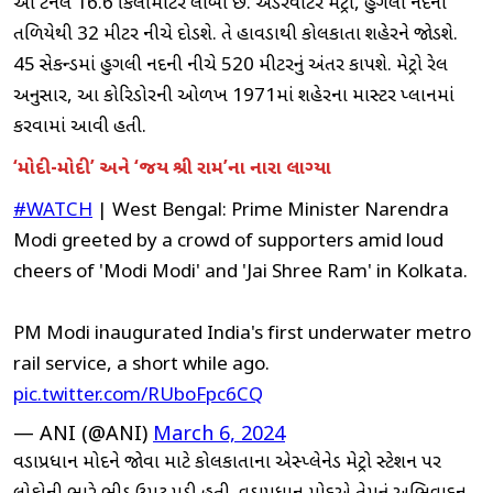
આ ટનલ 16.6 કિલોમીટર લાંબી છે. અંડરવોટર મેટ્રો, હુગલી નદીના
તળિયેથી 32 મીટર નીચે દોડશે. તે હાવડાથી કોલકાતા શહેરને જોડશે.
45 સેકન્ડમાં હુગલી નદીની નીચે 520 મીટરનું અંતર કાપશે. મેટ્રો રેલ
અનુસાર, આ કોરિડોરની ઓળખ 1971માં શહેરના માસ્ટર પ્લાનમાં
કરવામાં આવી હતી.
‘મોદી-મોદી’ અને ‘જય શ્રી રામ’ના નારા લાગ્યા
#WATCH
| West Bengal: Prime Minister Narendra
Modi greeted by a crowd of supporters amid loud
cheers of 'Modi Modi' and 'Jai Shree Ram' in Kolkata.
PM Modi inaugurated India's first underwater metro
rail service, a short while ago.
pic.twitter.com/RUboFpc6CQ
— ANI (@ANI)
March 6, 2024
વડાપ્રધાન મોદીને જોવા માટે કોલકાતાના એસ્પ્લેનેડ મેટ્રો સ્ટેશન પર