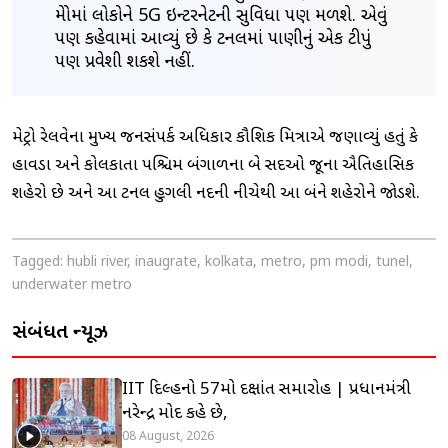
મેટ્રોમાં લોકોને 5G ઇન્ટરનેટની સુવિધા પણ મળશે. એવું
પણ કહેવામાં આવ્યું છે કે ટનલમાં પાણીનું એક ટીપું
પણ પ્રવેશી શકશે નહીં.
મેટ્રો રેલવેના મુખ્ય જનસંપર્ક અધિકારી કૌશિક મિત્રાએ જણાવ્યું હતું કે
હાવડા અને કોલકાતા પશ્ચિમ બંગાળના બે સદીઓ જૂના ઐતિહાસિક
શહેરો છે અને આ ટનલ હુગલી નદીની નીચેથી આ બંને શહેરોને જોડશે.
Tagged:
hubli river
,
inaugrate
,
kolkata
,
metro
,
pm modi
,
tunel
,
underwater metro
સંબંધિત ન્યૂઝ
IIT દિલ્હીનો 57મો દીક્ષાંત સમારોહ | પ્રધાનમંત્રી
નરેન્દ્ર મોદી કહે છે,
08 August, 2026