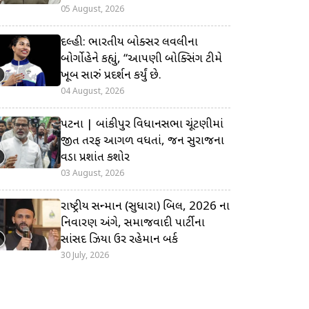
05 August, 2026
દિલ્હી: ભારતીય બોક્સર લવલીના
બોર્ગોહેને કહ્યું, “આપણી બોક્સિંગ ટીમે
ખૂબ સારું પ્રદર્શન કર્યું છે.
04 August, 2026
પટના | બાંકીપુર વિધાનસભા ચૂંટણીમાં
જીત તરફ આગળ વધતાં, જન સુરાજના
વડા પ્રશાંત કિશોર
03 August, 2026
રાષ્ટ્રીય સન્માન (સુધારા) બિલ, 2026 ના
નિવારણ અંગે, સમાજવાદી પાર્ટીના
સાંસદ ઝિયા ઉર રહેમાન બર્ક
30 July, 2026