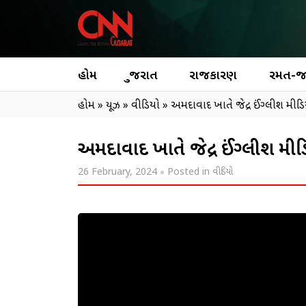
હોમ
ગુજરાત
રાજકારણ
રમત-
હોમ
»
ન્યૂઝ
»
વીડિયો
»
અમદાવાદ ખાતે જેન્દ્ર ઈંગ્લીશ મીડિ
અમદાવાદ ખાતે જેન્દ્ર ઈંગ્લીશ મીડ
26 February, 2024
Posted in
વીડિયો