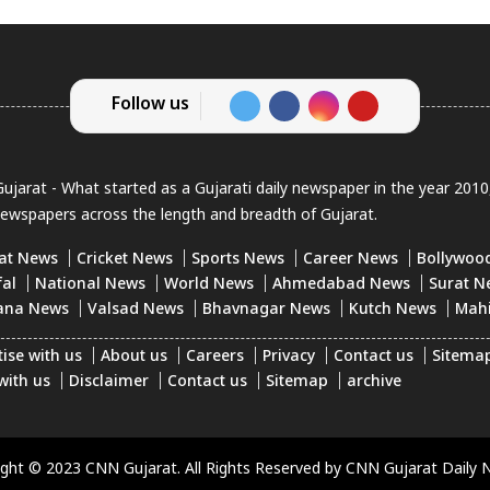
Follow us
jarat - What started as a Gujarati daily newspaper in the year 201
newspapers across the length and breadth of Gujarat.
at News
Cricket News
Sports News
Career News
Bollywoo
fal
National News
World News
Ahmedabad News
Surat N
ana News
Valsad News
Bhavnagar News
Kutch News
Mah
ise with us
About us
Careers
Privacy
Contact us
Sitema
with us
Disclaimer
Contact us
Sitemap
archive
ight © 2023 CNN Gujarat. All Rights Reserved by CNN Gujarat Daily 