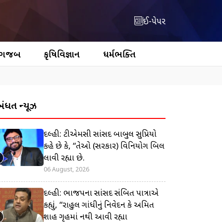
ઈ-પેપર
 ગજબ
કૃષિવિજ્ઞાન
ધર્મભક્તિ
બંધિત ન્યૂઝ
દિલ્હી: ટીએમસી સાંસદ બાબુલ સુપ્રિયો
કહે છે કે, “તેઓ (સરકાર) વિનિયોગ બિલ
લાવી રહ્યા છે.
06 August, 2026
દિલ્હી: ભાજપના સાંસદ સંબિત પાત્રાએ
કહ્યું, “રાહુલ ગાંધીનું નિવેદન કે અમિત
શાહ ગૃહમાં નથી આવી રહ્યા