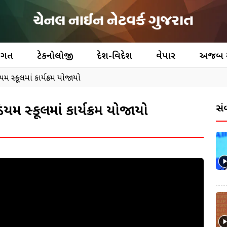
જગત
ટેકનોલોજી
દેશ-વિદેશ
વેપાર
અજબ
યમ સ્કૂલમાં કાર્યક્રમ યોજાયો
િયમ સ્કૂલમાં કાર્યક્રમ યોજાયો
સં