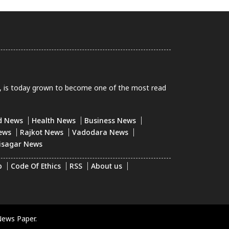
0, is today grown to become one of the most read
d News
Health News
Business News
ews
Rajkot News
Vadodara News
isagar News
p
Code Of Ethics
RSS
About us
News Paper.