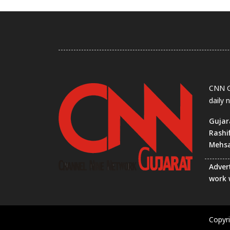
CNN Gu
daily 
Gujar
Rashi
Mehs
Advert
work 
Copyr