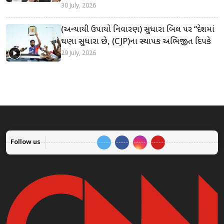
30 July, 2026
(અન્યાયી ઉપાયો નિવારણ) સુધારા બિલ પર “દેશમાં
ઘણા સુધારા છે, (CJP)ના સ્થાપક અભિજીત દિપકે
29 July, 2026
Follow us