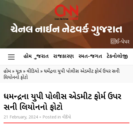
ઈ-પેપર
હોમ
ગુજરાત
રાજકારણ
રમત-જગત
ટેકનોલોજી
હોમ
»
ન્યૂઝ
»
વીડિયો
»
ધર્મેન્દ્રના યુપી પોલીસ એડમીટ ફોર્મ ઉપર સની
લિયોનનો ફોટો
ધર્મેન્દ્રના યુપી પોલીસ એડમીટ ફોર્મ ઉપર
સની લિયોનનો ફોટો
21 February, 2024
Posted in
વીડિયો