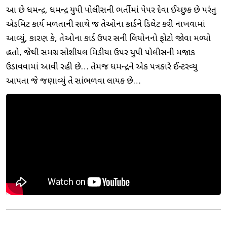
આ છે ધર્મેન્દ્ર, ધર્મેન્દ્ર યુપી પોલીસની ભર્તીમાં પેપર દેવા ઈચ્છુક છે પરંતુ
એડમિટ કાર્ય મળતાની સાથે જ તેઓના કાર્ડને ડિલેટ કરી નાખવામાં
આવ્યું, કારણ કે, તેઓના કાર્ડ ઉપર સની લિયોનનો ફોટો જાેવા મળ્યો
હતો, જેથી સમગ્ર સોશીયલ મિડીયા ઉપર યુપી પોલીસની મજાક
ઉડાવવામાં આવી રહી છે… તેમજ ધર્મેન્દ્રને એક પત્રકારે ઈન્ટરવ્યુ
આપતા જે જણાવ્યું તે સાંભળવા લાયક છે…