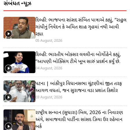
સંબંધિત ન્યૂઝ
દિલ્હી: ભાજપના સાંસદ સંબિત પાત્રાએ કહ્યું, “રાહુલ
ગાંધીનું નિવેદન કે અમિત શાહ ગૃહમાં નથી આવી
રહ્યા
05 August, 2026
દિલ્હી: ભારતીય બોક્સર લવલીના બોર્ગોહેને કહ્યું,
“આપણી બોક્સિંગ ટીમે ખૂબ સારું પ્રદર્શન કર્યું છે.
04 August, 2026
પટના | બાંકીપુર વિધાનસભા ચૂંટણીમાં જીત તરફ
આગળ વધતાં, જન સુરાજના વડા પ્રશાંત કિશોર
03 August, 2026
રાષ્ટ્રીય સન્માન (સુધારા) બિલ, 2026 ના નિવારણ
અંગે, સમાજવાદી પાર્ટીના સાંસદ ઝિયા ઉર રહેમાન
બર્ક