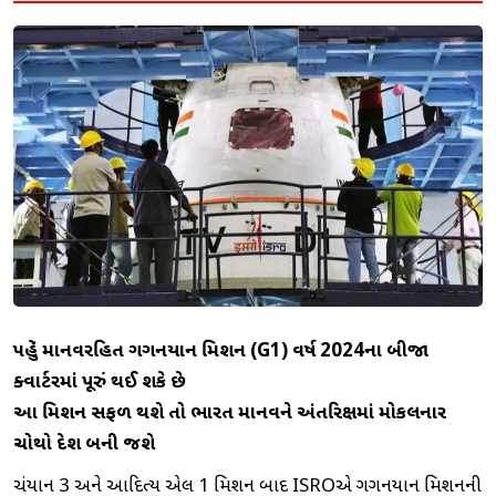
પહેલું માનવરહિત ગગનયાન મિશન (G1) વર્ષ 2024ના બીજા
ક્વાર્ટરમાં પૂરું થઈ શકે છે
આ મિશન સફળ થશે તો ભારત માનવને અંતરિક્ષમાં મોકલનાર
ચોથો દેશ બની જશે
ચંદ્રયાન 3 અને આદિત્ય એલ 1 મિશન બાદ ISROએ ગગનયાન મિશનની