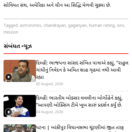
સોવિયત સંઘ, અમેરિકા અને ચીન આ સિદ્ધિ મેળવી ચુક્યા છે.
Tagged:
astronotes
,
chandrayan
,
gaganyan
,
human rating
,
isro
,
mission
સંબંધિત ન્યૂઝ
દિલ્હી: ભાજપના સાંસદ સંબિત પાત્રાએ કહ્યું, “રાહુલ
ગાંધીનું નિવેદન કે અમિત શાહ ગૃહમાં નથી આવી
રહ્યા
05 August, 2026
દિલ્હી: ભારતીય બોક્સર લવલીના બોર્ગોહેને કહ્યું,
“આપણી બોક્સિંગ ટીમે ખૂબ સારું પ્રદર્શન કર્યું છે.
04 August, 2026
પટના | બાંકીપુર વિધાનસભા ચૂંટણીમાં જીત તરફ