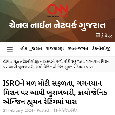
ઈ-પેપર
હોમ
ગુજરાત
રાજકારણ
રમત-જગત
ટેકનોલોજી
હોમ
»
ન્યૂઝ
»
ટેકનોલોજી
»
ISROને મળી મોટી સફળતા, ગગનયાન મિશન
પર આપી ખુશખબરી, ક્રાયોજેનિક એન્જિન હ્યુમન રેટિંગમાં પાસ
ISROને મળી મોટી સફળતા, ગગનયાન
મિશન પર આપી ખુશખબરી, ક્રાયોજેનિક
એન્જિન હ્યુમન રેટિંગમાં પાસ
21 February, 2024
Posted in
ટેકનોલોજી
,
દેશ-વિદેશ