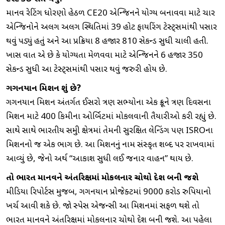
માનવ રેટિંગ ધોરણો હેઠળ CE20 એન્જિનને યોગ્ય બનાવવા માટે ચાર
એન્જિનોને અલગ અલગ સ્થિતિમાં 39 હોટ ફાયરિંગ ટેસ્ટ્સમાંથી પસાર
થવું પડ્યું હતું અને આ પ્રક્રિયા 8 હજાર 810 સેકન્ડ સુધી ચાલી હતી.
ખાસ વાત એ છે કે યોગ્યતા મેળવવા માટે એન્જિનને 6 હજાર 350
સેકન્ડ સુધી આ ટેસ્ટ્સમાંથી પસાર થવું જરુરી હોય છે.
ગગનયાન મિશન શું છે?
ગગનયાન મિશન અંતર્ગત ઈસરો ત્રણ સભ્યોના એક ક્રૂને ત્રણ દિવસના
મિશન માટે 400 કિમીના ઓર્બિટમાં મોકલવાની તૈયારીઓ કરી રહ્યું છે.
સાથે સાથે ભારતીય સમુદ્રી ક્ષેત્રમાં તેમની સુરક્ષિત લેન્ડિંગ પણ ISROના
મિશનનો જ એક ભાગ છે. આ મિશનનું નામ સંસ્કૃત શબ્દ પર રાખવામાં
આવ્યું છે, જેનો અર્થ “આકાશ સુધી લઈ જનાર વાહન” થાય છે.
તો ભારત માનવને અંતરિક્ષમાં મોકલનાર ચોથો દેશ બની જશે
મીડિયા રિપોર્ટસ મુજબ, ગગનયાન પ્રોજેક્ટમાં 9000 કરોડ રુપિયાનો
ખર્ચ આવી શકે છે. જો સ્પેસ એજન્સી આ મિશનમાં સફળ થશે તો
ભારત માનવને અંતરિક્ષમાં મોકલનાર ચોથો દેશ બની જશે. આ પહેલા