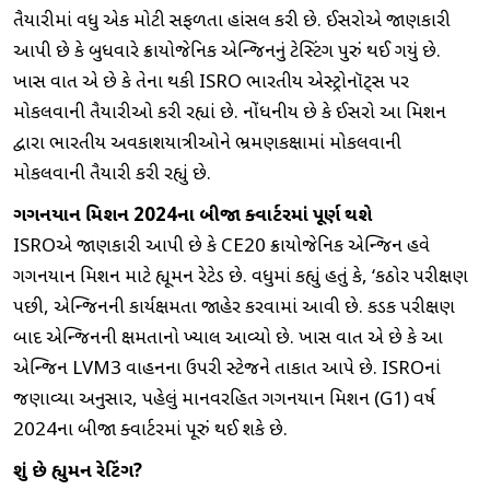
તૈયારીમાં વધુ એક મોટી સફળતા હાંસલ કરી છે. ઈસરોએ જાણકારી
આપી છે કે બુધવારે ક્રાયોજેનિક એન્જિનનું ટેસ્ટિંગ પુરું થઈ ગયું છે.
ખાસ વાત એ છે કે તેના થકી ISRO ભારતીય એસ્ટ્રોનૉટ્સ પર
મોકલવાની તૈયારીઓ કરી રહ્યાં છે. નોંધનીય છે કે ઈસરો આ મિશન
દ્વારા ભારતીય અવકાશયાત્રીઓને ભ્રમણકક્ષામાં મોકલવાની
મોકલવાની તૈયારી કરી રહ્યું છે.
ગગનયાન મિશન 2024ના બીજા ક્વાર્ટરમાં પૂર્ણ થશે
ISROએ જાણકારી આપી છે કે CE20 ક્રાયોજેનિક એન્જિન હવે
ગગનયાન મિશન માટે હ્યૂમન રેટેડ છે. વધુમાં કહ્યું હતું કે, ‘કઠોર પરીક્ષણ
પછી, એન્જિનની કાર્યક્ષમતા જાહેર કરવામાં આવી છે. કડક પરીક્ષણ
બાદ એન્જિનની ક્ષમતાનો ખ્યાલ આવ્યો છે. ખાસ વાત એ છે કે આ
એન્જિન LVM3 વાહનના ઉપરી સ્ટેજને તાકાત આપે છે. ISROનાં
જણાવ્યા અનુસાર, પહેલું માનવરહિત ગગનયાન મિશન (G1) વર્ષ
2024ના બીજા ક્વાર્ટરમાં પૂરું થઈ શકે છે.
શું છે હ્યુમન રેટિંગ?