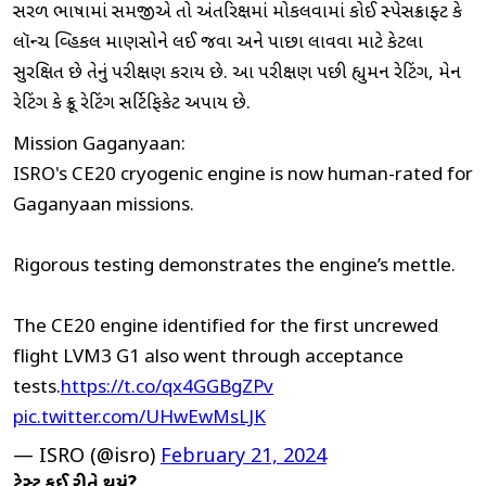
સરળ ભાષામાં સમજીએ તો અંતરિક્ષમાં મોકલવામાં કોઈ સ્પેસક્રાફ્ટ કે
લૉન્ચ વ્હિકલ માણસોને લઈ જવા અને પાછા લાવવા માટે કેટલા
સુરક્ષિત છે તેનું પરીક્ષણ કરાય છે. આ પરીક્ષણ પછી હ્યુમન રેટિંગ, મેન
રેટિંગ કે ક્રૂ રેટિંગ સર્ટિફિકેટ અપાય છે.
Mission Gaganyaan:
ISRO's CE20 cryogenic engine is now human-rated for
Gaganyaan missions.
Rigorous testing demonstrates the engine’s mettle.
The CE20 engine identified for the first uncrewed
flight LVM3 G1 also went through acceptance
tests.
https://t.co/qx4GGBgZPv
pic.twitter.com/UHwEwMsLJK
— ISRO (@isro)
February 21, 2024
ટેસ્ટ કઈ રીતે થયું?