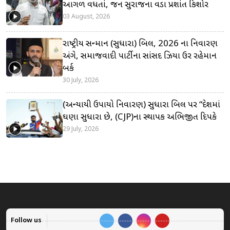
આગળ વધતાં, જન સુરાજના વડા પ્રશાંત કિશોર
03 August, 2026
રાષ્ટ્રીય સન્માન (સુધારા) બિલ, 2026 ના નિવારણ
અંગે, સમાજવાદી પાર્ટીના સાંસદ ઝિયા ઉર રહેમાન
બર્ક
30 July, 2026
(અન્યાયી ઉપાયો નિવારણ) સુધારા બિલ પર “દેશમાં
ઘણા સુધારા છે, (CJP)ના સ્થાપક અભિજીત દિપકે
29 July, 2026
Follow us