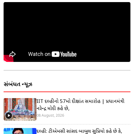
સંબંધિત ન્યૂઝ
IIT દિલ્હીનો 57મો દીક્ષાંત સમારોહ | પ્રધાનમંત્રી
નરેન્દ્ર મોદી કહે છે,
08 August, 2026
દિલ્હી: ટીએમસી સાંસદ બાબુલ સુપ્રિયો કહે છે કે,