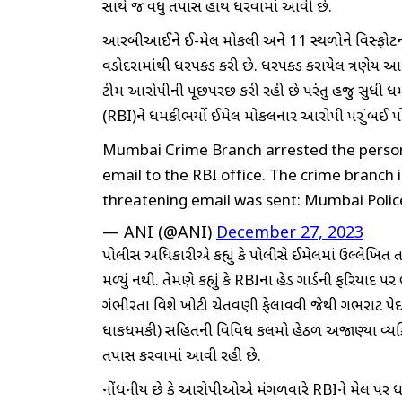
સાથે જ વધુ તપાસ હાથ ધરવામાં આવી છે.
આરબીઆઈને ઈ-મેલ મોકલી અને 11 સ્થળોને વિસ્ફોટની ઉ
વડોદરામાંથી ધરપકડ કરી છે. ધરપકડ કરાયેલ ત્રણેય આર
ટીમ આરોપીની પૂછપરછ કરી રહી છે પરંતુ હજુ સુધી ધમકી
(RBI)ને ધમકીભર્યો ઈમેલ મોકલનાર આરોપી પર મુંબઈ પોલ
Mumbai Crime Branch arrested the person
email to the RBI office. The crime branch 
threatening email was sent: Mumbai Poli
— ANI (@ANI)
December 27, 2023
પોલીસ અધિકારીએ કહ્યું કે પોલીસે ઈમેલમાં ઉલ્લેખિ
મળ્યું નથી. તેમણે કહ્યું કે RBIના હેડ ગાર્ડની ફરિય
ગંભીરતા વિશે ખોટી ચેતવણી ફેલાવવી જેથી ગભરાટ પેદ
ધાકધમકી) સહિતની વિવિધ કલમો હેઠળ અજાણ્યા વ્યક્તિ 
તપાસ કરવામાં આવી રહી છે.
નોંધનીય છે કે આરોપીઓએ મંગળવારે RBIને મેલ પર ધમક