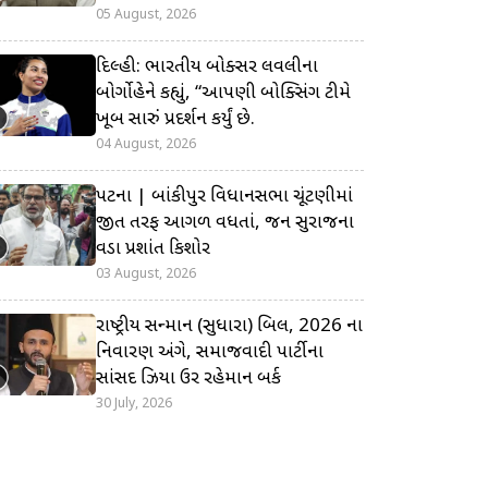
05 August, 2026
દિલ્હી: ભારતીય બોક્સર લવલીના
બોર્ગોહેને કહ્યું, “આપણી બોક્સિંગ ટીમે
ખૂબ સારું પ્રદર્શન કર્યું છે.
04 August, 2026
પટના | બાંકીપુર વિધાનસભા ચૂંટણીમાં
જીત તરફ આગળ વધતાં, જન સુરાજના
વડા પ્રશાંત કિશોર
03 August, 2026
રાષ્ટ્રીય સન્માન (સુધારા) બિલ, 2026 ના
નિવારણ અંગે, સમાજવાદી પાર્ટીના
સાંસદ ઝિયા ઉર રહેમાન બર્ક
30 July, 2026