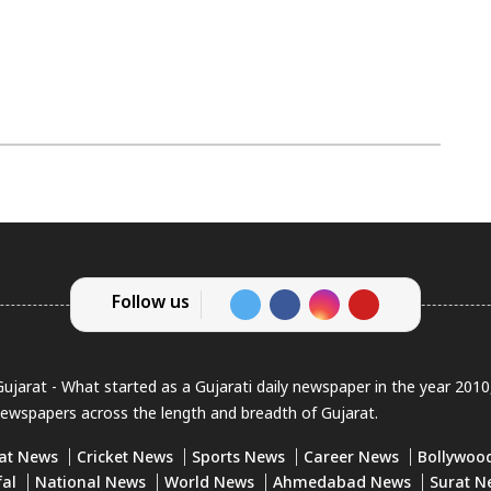
Follow us
jarat - What started as a Gujarati daily newspaper in the year 201
newspapers across the length and breadth of Gujarat.
at News
Cricket News
Sports News
Career News
Bollywoo
fal
National News
World News
Ahmedabad News
Surat N