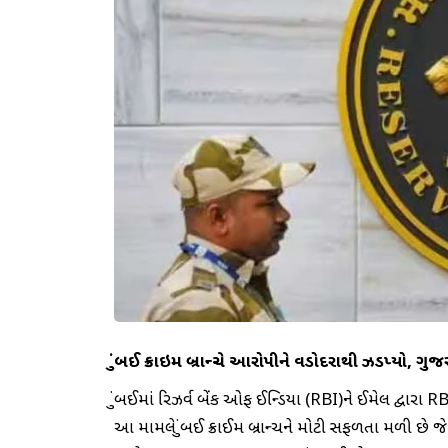
મુંબઈ ક્રાઇમ બ્રાન્ચે આરોપીને વડોદરાથી ઝડપ્યો,
મુંબઈમાં રિઝર્વ બેંક ઓફ ઈન્ડિયા (RBI)ને ઈમેલ દ્વ
આ મામલે મુંબઈ ક્રાઈમ બ્રાન્ચને મોટી સફળતા મળી છે 