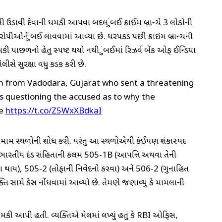
ડાવી દેવાની ધમકી આપવા બદલ મુંબઈ ક્રાઈમ બ્રાન્ચે 3 લોકોની
ોપીઓને મુંબઈ લાવવામાં આવ્યા છે. ધરપકડ પછી ક્રાઇમ બ્રાન્ચની
 પાછળનો હેતુ સ્પષ્ટ થયો નથી. મુંબઈમાં રિઝર્વ બેંક ઓફ ઈન્ડિયા
ીસે સુરક્ષા વધુ કડક કરી છે.
 from Vadodara, Gujarat who sent a threatening
is questioning the accused as to why the
ce
https://t.co/Z5WxXBdkaI
ત તમામ સ્થળોની શોધ કરી. પરંતુ આ સ્થળોએથી કંઈપણ શંકાસ્પદ
ાદ પર ભારતીય દંડ સંહિતાની કલમ 505-1B (આપત્તિ અથવા તેની
ા થાય), 505-2 (તોફાની નિવેદનો કરવા) અને 506-2 (ગુનાહિત
સામે કેસ નોંધવામાં આવ્યો છે. તેમણે જણાવ્યું કે મામલાની
ી આપી હતી. વ્યક્તિએ મેલમાં લખ્યું હતું કે RBI ઓફિસ,