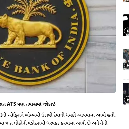
 ગુજરાત ATS પણ તપાસમાં જોડાઇ
ારા RBIની ઓફિસને બોમ્બથી ઉડાવી દેવાની ધમકી આપવામાં આવી હતી.
જેમાં ત્રણ લોકોની વડોદરાથી ધરપકડ કરવામાં આવી છે અને તેની