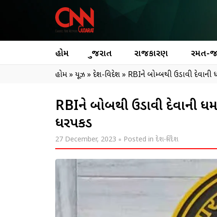
હોમ
ગુજરાત
રાજકારણ
રમત-
હોમ
»
ન્યૂઝ
»
દેશ-વિદેશ
»
RBIને બોમ્બથી ઉડાવી દેવાન
RBIને બોમ્બથી ઉડાવી દેવાની 
ધરપકડ
27 December, 2023
Posted in
દેશ-વિદેશ