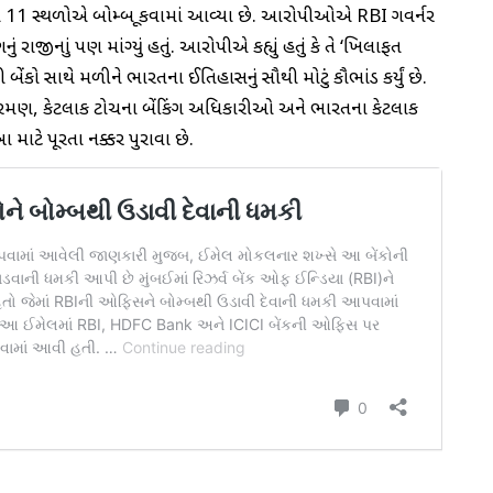
સ્થળોએ બોમ્બ મૂકવામાં આવ્યા છે. આરોપીઓએ RBI ગવર્નર
ં રાજીનામું પણ માંગ્યું હતું. આરોપીએ કહ્યું હતું કે તે ‘ખિલાફત
 બેંકો સાથે મળીને ભારતના ઈતિહાસનું સૌથી મોટું કૌભાંડ કર્યું છે.
ીતારમણ, કેટલાક ટોચના બેંકિંગ અધિકારીઓ અને ભારતના કેટલાક
 માટે પૂરતા નક્કર પુરાવા છે.