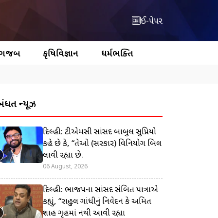
ઈ-પેપર
 ગજબ
કૃષિવિજ્ઞાન
ધર્મભક્તિ
બંધિત ન્યૂઝ
દિલ્હી: ટીએમસી સાંસદ બાબુલ સુપ્રિયો
કહે છે કે, “તેઓ (સરકાર) વિનિયોગ બિલ
લાવી રહ્યા છે.
06 August, 2026
દિલ્હી: ભાજપના સાંસદ સંબિત પાત્રાએ
કહ્યું, “રાહુલ ગાંધીનું નિવેદન કે અમિત
શાહ ગૃહમાં નથી આવી રહ્યા