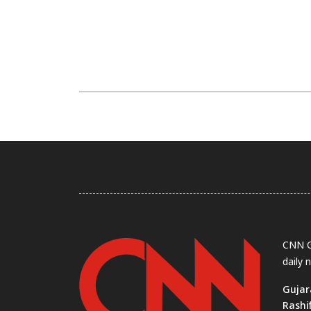
CNN Gu
daily 
Gujar
Rashi