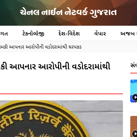
જગત
ટેકનોલોજી
દેશ-વિદેશ
વેપાર
અજબ
ી ધમકી આપનાર આરોપીની વડોદરામાંથી ધરપકડ
ધમકી આપનાર આરોપીની વડોદરામાંથી
સં