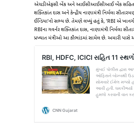
એચડીએફસી બેંક અને આઈસીઆઈસીઆઈ બેંક સહિત 11 
શક્તિકાંત દાસ અને કેન્દ્રીય નાણામંત્રી નિર્મલા સીતારમણનુ
ઈન્ડિયા’નો સભ્ય છે. તેમણે લખ્યું હતું કે, ‘RBI એ ખાનગી
RBIના ગવર્નર શક્તિકાંત દાસ, નાણામંત્રી નિર્મલા સ
પ્રખ્યાત મંત્રીઓ આ કૌભાંડમાં સામેલ છે. અમારી પાસે આ