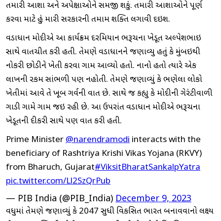
તમારી આશા અને અપેક્ષાઓને સમજી શકું. તમારી આશાઓને પૂર્ણ
કરવા માટે હું મારી સરકારની તમામ શક્તિ લગાવી દઇશ.
વડાપ્રધાન મોદીએ આ કાર્યક્રમ દરમિયાન ભરૂચના ખેડૂત અલ્પેશભાઇ
સાથે વાતચીત કરી હતી. તેમણે વડાપ્રધાનને જણાવ્યુ હતું કે મુંબઇથી
નોકરી છોડીને ખેતી કરવા ગામ આવ્યો હતો. નાનો હતો ત્યારે એક
લાખની રકમ સાંભળી પણ નહોતી. તેમણે જણાવ્યું કે ભણેલા લોકો
ખેતીમાં આવે તે ખૂબ ગર્વની વાત છે. સાથે જ કહ્યુ કે મોદીની ગેરંટીવાળી
ગાડી ગામે ગામ જઇ રહી છે. આ ઉપરાંત વડાપ્રધાન મોદીએ ભરૂચના
ખેડૂતની દીકરી સાથે પણ વાત કરી હતી.
Prime Minister
@narendramodi
interacts with the
beneficiary of Rashtriya Krishi Vikas Yojana (RKVY)
from Bharuch, Gujarat
#ViksitBharatSankalpYatra
pic.twitter.com/Ll2SzQrPub
— PIB India (@PIB_India)
December 9, 2023
વધુમાં તેમણે જણાવ્યું કે 2047 સુધી વિકસિત ભારત બનાવવાનો લક્ષ્ય