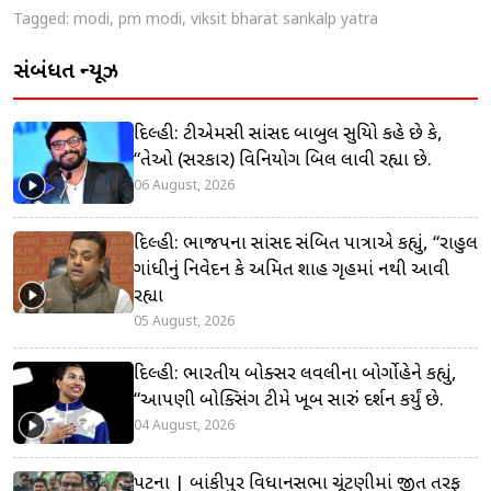
Tagged:
modi
,
pm modi
,
viksit bharat sankalp yatra
સંબંધિત ન્યૂઝ
દિલ્હી: ટીએમસી સાંસદ બાબુલ સુપ્રિયો કહે છે કે,
“તેઓ (સરકાર) વિનિયોગ બિલ લાવી રહ્યા છે.
06 August, 2026
દિલ્હી: ભાજપના સાંસદ સંબિત પાત્રાએ કહ્યું, “રાહુલ
ગાંધીનું નિવેદન કે અમિત શાહ ગૃહમાં નથી આવી
રહ્યા
05 August, 2026
દિલ્હી: ભારતીય બોક્સર લવલીના બોર્ગોહેને કહ્યું,
“આપણી બોક્સિંગ ટીમે ખૂબ સારું પ્રદર્શન કર્યું છે.
04 August, 2026
પટના | બાંકીપુર વિધાનસભા ચૂંટણીમાં જીત તરફ