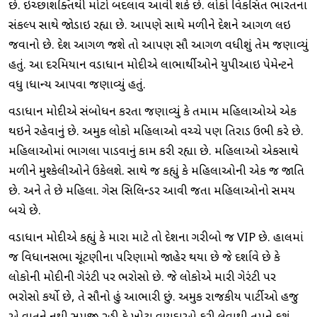
છે. ઇચ્છાશક્તિથી મોટો બદલાવ આવી શકે છે. લોકો વિકસિત ભારતના
સંકલ્પ સાથે જોડાઇ રહ્યા છે. આપણે સાથે મળીને દેશને આગળ લઇ
જવાનો છે. દેશ આગળ જશે તો આપણ સૌ આગળ વધીશું તેમ જણાવ્યું
હતું. આ દરમિયાન વડાપ્રધાન મોદીએ લાભાર્થીઓને યુપીઆઇ પેમેન્ટને
વધુ પ્રાધાન્ય આપવા જણાવ્યું હતું.
વડાપ્રધાન મોદીએ સંબોધન કરતા જણાવ્યું કે તમામ મહિલાઓએ એક
થઇને રહેવાનું છે. અમુક લોકો મહિલાઓ વચ્ચે પણ તિરાડ ઉભી કરે છે.
મહિલાઓમાં ભાગલા પાડવાનું કામ કરી રહ્યા છે. મહિલાઓ એકસાથે
મળીને મુશ્કેલીઓને ઉકેલશે. સાથે જ કહ્યું કે મહિલાઓની એક જ જાતિ
છે. અને તે છે મહિલા. ગેસ સિલિન્ડર આવી જતા મહિલાઓનો સમય
બચે છે.
વડાપ્રધાન મોદીએ કહ્યું કે મારા માટે તો દેશના ગરીબો જ VIP છે. હાલમાં
જ વિધાનસભા ચૂંટણીના પરિણામો જાહેર થયા છે જે દર્શાવે છે કે
લોકોની મોદીની ગેરંટી પર ભરોસો છે. જે લોકોએ મારી ગેરંટી પર
ભરોસો કર્યો છે, તે સૌનો હું આભારી છું. અમુક રાજકીય પાર્ટીઓ હજુ