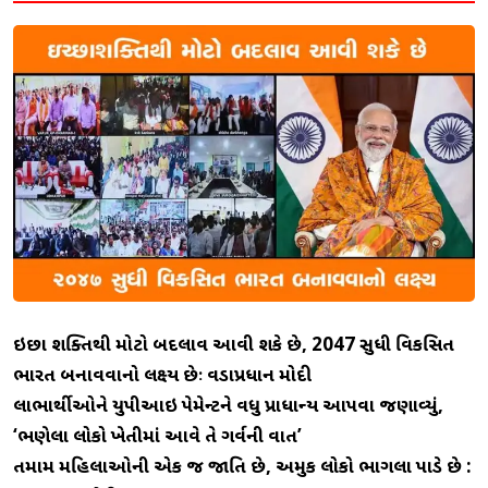
ઇચ્છા શક્તિથી મોટો બદલાવ આવી શકે છે, 2047 સુધી વિકસિત
ભારત બનાવવાનો લક્ષ્ય છેઃ વડાપ્રધાન મોદી
લાભાર્થીઓને યુપીઆઇ પેમેન્ટને વધુ પ્રાધાન્ય આપવા જણાવ્યું,
‘ભણેલા લોકો ખેતીમાં આવે તે ગર્વની વાત’
તમામ મહિલાઓની એક જ જાતિ છે, અમુક લોકો ભાગલા પાડે છે :