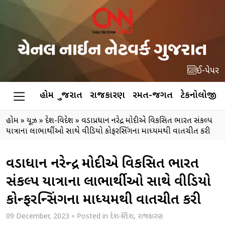
ઈ-પેપર
હોમ
ગુજરાત
રાજકારણ
રમત-જગત
ટેકનોલોજી
હોમ
»
ન્યૂઝ
»
દેશ-વિદેશ
»
વડાપ્રધાન નરેન્દ્ર મોદીએ વિકસિત ભારત સંકલ્પ
યાત્રાના લાભાર્થીઓ સાથે વીડિયો કોન્ફરન્સિંગના માધ્યમથી વાતચીત કરી
વડાપ્રધાન નરેન્દ્ર મોદીએ વિકસિત ભારત
સંકલ્પ યાત્રાના લાભાર્થીઓ સાથે વીડિયો
કોન્ફરન્સિંગના માધ્યમથી વાતચીત કરી
09 December, 2023
Posted in
દેશ-વિદેશ
,
રાજકારણ