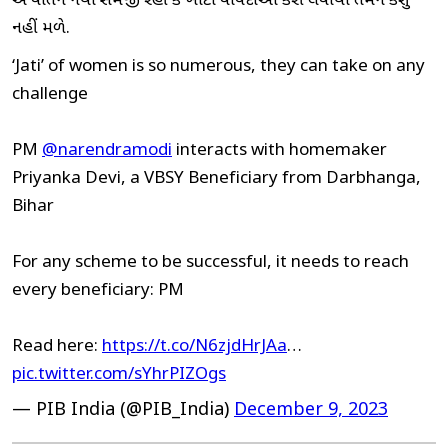
એ વાતને નથી સમજી રહી કે ખોટા વાયદાઓ કરી લેવાથી તમને કશું
નહીં મળે.
‘Jati’ of women is so numerous, they can take on any
challenge
PM
@narendramodi
interacts with homemaker
Priyanka Devi, a VBSY Beneficiary from Darbhanga,
Bihar
For any scheme to be successful, it needs to reach
every beneficiary: PM
Read here:
https://t.co/N6zjdHrJAa
…
pic.twitter.com/sYhrPIZOgs
— PIB India (@PIB_India)
December 9, 2023