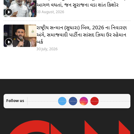
આગળ વધતાં, જન સુરાજના વડા પ્રશાંત કિશોર
03 August, 2026
રાષ્ટ્રીય સન્માન (સુધારા) બિલ, 2026 ના નિવારણ
અંગે, સમાજવાદી પાર્ટીના સાંસદ ઝિયા ઉર રહેમાન
બર્ક
30 July, 2026
Follow us