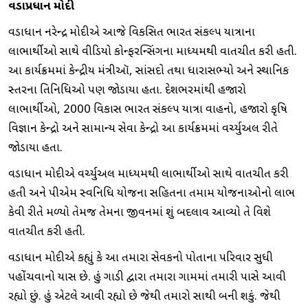
વડાપ્રધાન મોદી
વડાપ્રધાન નરેન્દ્ર મોદીએ આજે વિકસિત ભારત સંકલ્પ યાત્રાના
લાભાર્થીઓ સાથે વીડિયો કોન્ફરન્સિંગના માધ્યમથી વાતચીત કરી હતી.
આ કાર્યક્રમમાં કેન્દ્રીય મંત્રીઑ, સાંસદો તથા ધારાસભ્યો અને સ્થાનિક
સ્તરના પ્રતિનિધિઓ પણ જોડાયા હતા. દેશભરમાંથી હજારો
લાભાર્થીઓ, 2000 વિકાસ ભારત સંકલ્પ યાત્રા વાહનો, હજારો કૃષિ
વિજ્ઞાન કેન્દ્રો અને સામાન્ય સેવા કેન્દ્રો આ કાર્યક્રમમાં વર્ચ્યુઅલ રીતે
જોડાયા હતા.
વડાપ્રધાન મોદીએ વર્ચ્યુઅલ માધ્યમથી લાભાર્થીઓ સાથે વાતચીત કરી
હતી અને પીએમ સ્વનિધિ યોજના સહિતના તમામ યોજનાઓનો લાભ
કેવી રીતે મળ્યો તેમજ તેમના જીવનમાં શું બદલાવ આવ્યો તે વિશે
વાતચીત કરી હતી.
વડાપ્રધાન મોદીએ કહ્યું કે આ તમારા સેવકનો પોતાના પરિવાર સુધી
પહોંચવાનો પ્રયાસ છે. હું ગાડી દ્વારા તમારા ગામમાં તમારી પાસે આવી
રહ્યો છું. હું એટલે આવી રહ્યો છે જેથી તમારો સાથી બની શકું. જેથી