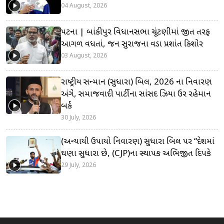
04 August, 2026
પટના | બાંકીપુર વિધાનસભા ચૂંટણીમાં જીત તરફ
આગળ વધતાં, જન સુરાજના વડા પ્રશાંત કિશોર
03 August, 2026
રાષ્ટ્રીય સન્માન (સુધારા) બિલ, 2026 ના નિવારણ
અંગે, સમાજવાદી પાર્ટીના સાંસદ ઝિયા ઉર રહેમાન
બર્ક
30 July, 2026
(અન્યાયી ઉપાયો નિવારણ) સુધારા બિલ પર “દેશમાં
ઘણા સુધારા છે, (CJP)ના સ્થાપક અભિજીત દિપકે
29 July, 2026