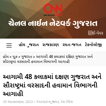
ઈ-પેપર
હોમ
ગુજરાત
રાજકારણ
રમત-જગત
ટેકનોલોજી
હોમ
»
ન્યૂઝ
»
ગુજરાત
»
આગામી 48 કલાકમાં દક્ષિણ ગુજરાત અને
સૌરાષ્ટ્રમાં વરસાદની હવામાન વિભાગની આગાહી
આગામી 48 કલાકમાં દક્ષિણ ગુજરાત અને
સૌરાષ્ટ્રમાં વરસાદની હવામાન વિભાગની
આગાહી
29 November, 2023
Posted in
ગુજરાત
,
દેશ-વિદેશ