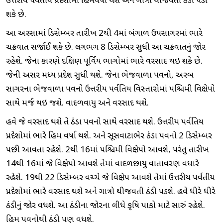
ઉત્તરીય પર્વતીય પ્રદેશોમાં હિમવર્ષા થશે અને ગાત્રો થીજવતી ઠંડી પડી
શકે છે.
આ અરસામાં ડિસેમ્બર તારીખ 2થી 4માં બંગાળ ઉપસાગરમાં ભારે
ચક્રવાત સર્જાઈ શકે છે. લગભગ 8 ડિસેમ્બર સુધી આ ચક્રવાતનું જોર
રહેશે. જેના કારણે દક્ષિણ પૂર્વિય ભાગોમાં ભારે વરસાદ થઇ શકે છે.
જેની અસર મધ્ય પ્રદેશ સુધી થશે. જેના ભેજવાળા પવનો, અરબ
સાગરના ભેજવાળા પવનો ઉત્તરીય પર્વતિય વિસ્તારોમાં પશ્ચિમી વિક્ષેપો
સાથે મર્જ થઇ જશે. વાદળવાયુ અને વરસાદ થશે.
હવે જે વરસાદ થશે તે ઠંડા પવનો સાથે વરસાદ થશે. ઉત્તરીય પર્વતિય
પ્રદેશોમાં ભારે હિમ વર્ષા થશે. અને સૂસવાટાભેર ઠંડા પવનો 2 ડિસેમ્બર
પછી આવતા રહેશે. 2થી 16માં પશ્ચિમી વિક્ષેપો આવશે, પરંતુ તારીખ
14થી 16માં જે વિક્ષેપો આવશે તેમાં વાદળછાયુ વાતાવરણ વધારે
રહેશે. 19થી 22 ડિસેમ્બર વચ્ચે જે વિક્ષેપ આવશે તેમાં ઉત્તરીય પર્વતીય
પ્રદેશોમાં ભારે વરસાદ થશે અને ગાત્રો થીજવતી ઠંડી પડશે. હવે ધીરે ધીરે
ઠંડીનું જોર વધશે. આ ઠંડીના જોરના લીધે કૃષિ પાકો માટે સારું રહેશે.
હિમ પવનોથી ઠંડી પણ વધશે.