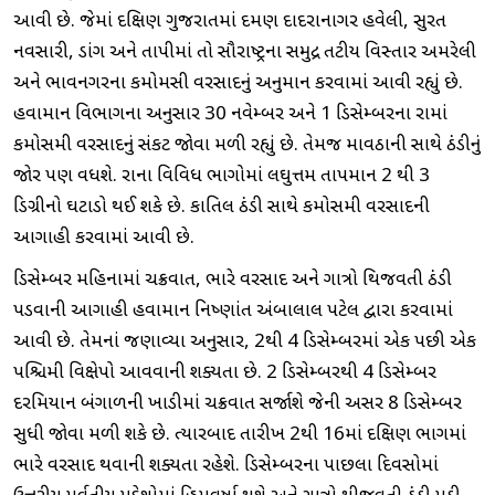
આવી છે. જેમાં દક્ષિણ ગુજરાતમાં દમણ દાદરાનાગર હવેલી, સુરત
નવસારી, ડાંગ અને તાપીમાં તો સૌરાષ્ટ્રના સમુદ્ર તટીય વિસ્તાર અમરેલી
અને ભાવનગરના કમોમસી વરસાદનું અનુમાન કરવામાં આવી રહ્યું છે.
હવામાન વિભાગના અનુસાર 30 નવેમ્બર અને 1 ડિસેમ્બરના રાજ્યમાં
કમોસમી વરસાદનું સંકટ જોવા મળી રહ્યું છે. તેમજ માવઠાની સાથે ઠંડીનું
જોર પણ વધશે. રાજ્યના વિવિધ ભાગોમાં લઘુત્તમ તાપમાન 2 થી 3
ડિગ્રીનો ઘટાડો થઈ શકે છે. કાતિલ ઠંડી સાથે કમોસમી વરસાદની
આગાહી કરવામાં આવી છે.
ડિસેમ્બર મહિનામાં ચક્રવાત, ભારે વરસાદ અને ગાત્રો થિજવતી ઠંડી
પડવાની આગાહી હવામાન નિષ્ણાંત અંબાલાલ પટેલ દ્વારા કરવામાં
આવી છે. તેમનાં જણાવ્યા અનુસાર, 2થી 4 ડિસેમ્બરમાં એક પછી એક
પશ્ચિમી વિક્ષેપો આવવાની શક્યતા છે. 2 ડિસેમ્બરથી 4 ડિસેમ્બર
દરમિયાન બંગાળની ખાડીમાં ચક્રવાત સર્જાશે જેની અસર 8 ડિસેમ્બર
સુધી જોવા મળી શકે છે. ત્યારબાદ તારીખ 2થી 16માં દક્ષિણ ભાગમાં
ભારે વરસાદ થવાની શક્યતા રહેશે. ડિસેમ્બરના પાછલા દિવસોમાં