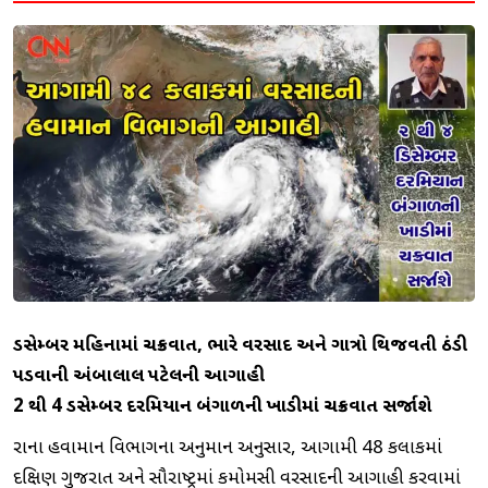
ડિસેમ્બર મહિનામાં ચક્રવાત, ભારે વરસાદ અને ગાત્રો થિજવતી ઠંડી
પડવાની અંબાલાલ પટેલની આગાહી
2 થી 4 ડિસેમ્બર દરમિયાન બંગાળની ખાડીમાં ચક્રવાત સર્જાશે
રાજ્યના હવામાન વિભાગના અનુમાન અનુસાર, આગામી 48 કલાકમાં
દક્ષિણ ગુજરાત અને સૌરાષ્ટ્રમાં કમોમસી વરસાદની આગાહી કરવામાં