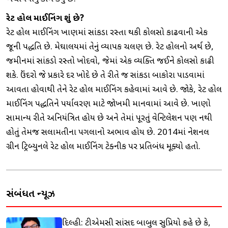
રેટ હોલ માઈનિંગ શું છે?
રેટ હોલ માઈનિંગ ખાણમાં સાંકડા રસ્તા થકી કોલસો કાઢવાની એક
જૂની પદ્ધતિ છે. મેઘાલયમાં તેનું વ્યાપક ચલણ છે. રેટ હોલનો અર્થ છે,
જમીનમાં સાંકડો રસ્તો ખોદવો, જેમાં એક વ્યક્તિ જઈને કોલસો કાઢી
શકે. ઉંદરો જે પ્રકારે દર ખોદે છે તે રીતે જ સાંકડા બાકોરા પાડવામાં
આવતા હોવાથી તેને રેટ હોલ માઈનિંગ કહેવામાં આવે છે. જોકે, રેટ હોલ
માઈનિંગ પદ્ધતિને પર્યાવરણ માટે જોખમી માનવામાં આવે છે. ખાણો
સામાન્ય રીતે અનિયંત્રિત હોય છે અને તેમાં પૂરતું વેન્ટિલેશન પણ નથી
હોતું તેમજ સલામતીના પગલાનો અભાવ હોય છે. 2014માં નેશનલ
ગ્રીન ટ્રિબ્યુનલે રેટ હોલ માઈનિંગ ટેક્નીક પર પ્રતિબંધ મૂક્યો હતો.
સંબંધિત ન્યૂઝ
દિલ્હી: ટીએમસી સાંસદ બાબુલ સુપ્રિયો કહે છે કે,