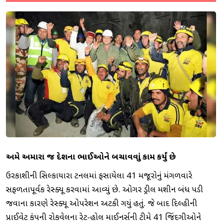
અમે અમારા જ દેશના ભાઈઓને બચાવવાનું કામ કર્યું છે
ઉત્તરકાશીની સિલ્કાયારા ટનલમાં ફસાયેલા 41 મજૂરોનું મંગળવારે
સફળતાપૂર્વક રેસ્ક્યૂ કરવામાં આવ્યું છે. ઓગર ડ્રીલ મશીન બંધ પડી
જવાના કારણે રેસ્ક્યૂ ઓપરેશન અટકી ગયું હતું. જે બાદ દિલ્હીની
પ્રાઈવેટ કંપની રોકવેલના રેટ-હોલ માઈનર્સની ટીમે 41 જિંદગીઓને