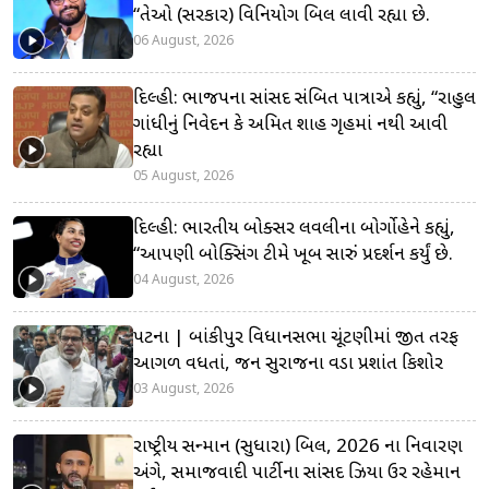
“તેઓ (સરકાર) વિનિયોગ બિલ લાવી રહ્યા છે.
06 August, 2026
દિલ્હી: ભાજપના સાંસદ સંબિત પાત્રાએ કહ્યું, “રાહુલ
ગાંધીનું નિવેદન કે અમિત શાહ ગૃહમાં નથી આવી
રહ્યા
05 August, 2026
દિલ્હી: ભારતીય બોક્સર લવલીના બોર્ગોહેને કહ્યું,
“આપણી બોક્સિંગ ટીમે ખૂબ સારું પ્રદર્શન કર્યું છે.
04 August, 2026
પટના | બાંકીપુર વિધાનસભા ચૂંટણીમાં જીત તરફ
આગળ વધતાં, જન સુરાજના વડા પ્રશાંત કિશોર
03 August, 2026
રાષ્ટ્રીય સન્માન (સુધારા) બિલ, 2026 ના નિવારણ
અંગે, સમાજવાદી પાર્ટીના સાંસદ ઝિયા ઉર રહેમાન