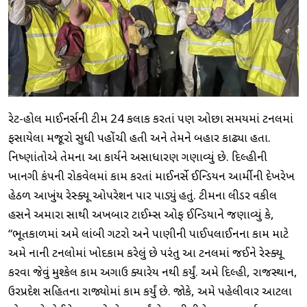
રેટ-હોલ માઈનર્સની ટીમ 24 કલાક કરતાં પણ ઓછા સમયમાં ટનલમાં
ફસાયેલા મજૂરો સુધી પહોંચી હતી અને તેમને બહાર કાઢ્યા હતા.
નિષ્ણાંતોએ તેમના આ કાર્યને અસાધારણ ગણાવ્યું છે. દિલ્હીની
ખાનગી કંપની રોકવેલમાં કામ કરતાં માઈનર્સે ઈન્ડિયન આર્મીની દેખરેખ
હેઠળ આખુંય રેસ્ક્યૂ ઓપરેશન પાર પાડ્યું હતું. ટીમના લીડર વકીલ
હસને અમારા સાથી અખબાર ટાઈમ્સ ઓફ ઈન્ડિયાને જણાવ્યું કે,
“ભૂતકાળમાં અમે લાંબી ગટરો અને પાણીની પાઈપલાઈનના કામ માટે
અમે નાની ટનલોમાં ખોદકામ કરેલું છે પરંતુ આ ટનલમાં જઈને રેસ્ક્યૂ
કરવા જેવું મુશ્કેલ કામ અગાઉ ક્યારેય નથી કર્યું. અમે દિલ્હી, રાજસ્થાન,
ઉત્તરપ્રદેશ સહિતના રાજ્યોમાં કામ કર્યું છે. જોકે, અમે પહેલીવાર આટલા