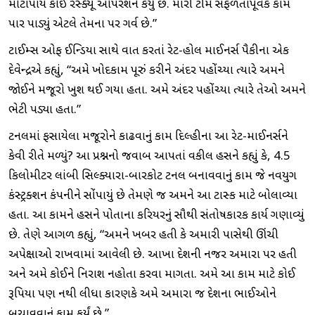
મોટાપાયે કોઈ રેસ્ક્યૂ ઓપરેશન કર્યું છે. મારી ટીમે સફળતાપૂર્વક કામ
પાર પાડ્યું એટલે તેમના પર ગર્વ છે.”
ટાઈમ્સ ઓફ ઈન્ડિયા સાથે વાત કરતાં રેટ-હોલ માઈનર્સ પૈકીના એક
દેવેન્દ્રએ કહ્યું, “અમે ખોદકામ પૂરું કરીને અંદર પહોંચ્યા ત્યારે અમને
જોઈને મજૂરો ખુશ થઈ ગયા હતા. અમે અંદર પહોંચ્યા ત્યારે તેઓ અમને
ભેટી પડ્યા હતા.”
ટનલમાં ફસાયેલા મજૂરોને કાઢવાનું કામ દિલ્હીના આ રેટ-માઈનર્સને
કેવી રીતે મળ્યું? આ પ્રશ્નનો જવાબ આપતાં વકીલ હસને કહ્યું કે, 4.5
કિલોમીટર લાંબી સિલ્ક્યારા-બારકોટ ટનલ બનાવવાનું કામ જે નવયુગ
કંસ્ટ્રક્શન કંપનીને સોંપાયું છે તેમણે જ અમને આ ટાસ્ક માટે બોલાવ્યા
હતા. આ કામને હસને પોતાના કરિયરનું સૌથી સંતોષકારક કાર્ય ગણાવ્યું
છે. તેણે આગળ કહ્યું, “અમને ખબર હતી કે અમારી પાસેથી ઊંચી
અપેક્ષાઓ રાખવામાં આવેલી છે. આખા દેશની નજર અમારા પર હતી
અને અમે કોઈને નિરાશ નહોતા કરવા માગતા. અમે આ કામ માટે કોઈ
રૂપિયા પણ નથી લીધા કારણકે અમે અમારા જ દેશના ભાઈઓને
બચાવવાનું કામ કર્યું છે.”