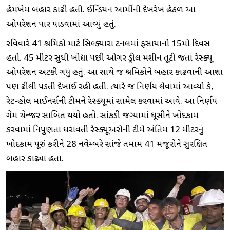
હેમખેમ બહાર કાઢી હતી. ઈન્ડિયન આર્મીની દેખરેખ હેઠળ આ
ઓપરેશન પાર પાડવામાં આવ્યું હતું.
રવિવારે 41 શ્રમિકો માટે સિલ્ક્યારા ટનલમાં ફસાયાનો 15મો દિવસ
હતો. 45 મીટર સુધી ખોદ્યા પછી ઓગર ડ્રીલ મશીન તૂટી જતાં રેસ્ક્યૂ
ઓપરેશન અટકી ગયું હતું. આ સાથે જ શ્રમિકોને બહાર કાઢવાની આશા
પણ ઢીલી પડતી દેખાઈ રહી હતી. ત્યારે જ નિર્ણય લેવામાં આવ્યો કે,
રેટ-હોલ માઈનર્સની ટીમને રેસ્ક્યૂમાં સામેલ કરવામાં આવે. આ નિર્ણય
ગેમ ચેન્જર સાબિત થયો હતો. સાંકડી જગ્યામાં ઘૂસીને ખોદકામ
કરવામાં નિપુણતા ધરાવતી રેસ્ક્યૂઅરોની ટીમે અંતિમ 12 મીટરનું
ખોદકામ પૂરું કરીને 28 નવેમ્બરે સાંજે તમામ 41 મજૂરોને સુરક્ષિત
બહાર કાઢ્યા હતા.