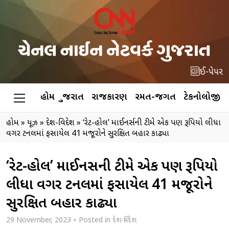
ઈ-પેપર
હોમ
ગુજરાત
રાજકારણ
રમત-જગત
ટેકનોલોજી
હોમ
»
ન્યૂઝ
»
દેશ-વિદેશ
»
‘રેટ-હોલ’ માઈનર્સની ટીમે એક પણ રૂપિયો લીધા
વગર ટનલમાં ફસાયેલ 41 મજૂરોને સુરક્ષિત બહાર કાઢ્યા
‘રેટ-હોલ’ માઈનર્સની ટીમે એક પણ રૂપિયો
લીધા વગર ટનલમાં ફસાયેલ 41 મજૂરોને
સુરક્ષિત બહાર કાઢ્યા
29 November, 2023
Posted in
દેશ-વિદેશ