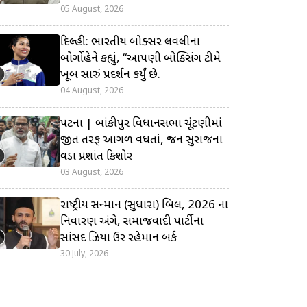
05 August, 2026
દિલ્હી: ભારતીય બોક્સર લવલીના
બોર્ગોહેને કહ્યું, “આપણી બોક્સિંગ ટીમે
ખૂબ સારું પ્રદર્શન કર્યું છે.
04 August, 2026
પટના | બાંકીપુર વિધાનસભા ચૂંટણીમાં
જીત તરફ આગળ વધતાં, જન સુરાજના
વડા પ્રશાંત કિશોર
03 August, 2026
રાષ્ટ્રીય સન્માન (સુધારા) બિલ, 2026 ના
નિવારણ અંગે, સમાજવાદી પાર્ટીના
સાંસદ ઝિયા ઉર રહેમાન બર્ક
30 July, 2026