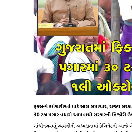
ફિક્સ-પે કર્મચારીઓ માટે સારા સમાચાર, રાજ્ય સરકા
30 ટકા પગાર વધારો આપવાથી સરકારની તિજોરી ઉપ
ગાંધીનગરમાં મુખ્યમંત્રીની અધ્યક્ષતામાં કેબિનેટની આ