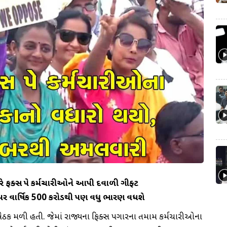
રે ફિક્સ પે કર્મચારીઓને આપી દિવાળી ગીફ્ટ
ર વાર્ષિક 500 કરોડથી પણ વધુ ભારણ વધશે
જે બેઠક મળી હતી. જેમાં રાજ્યના ફિક્સ પગારના તમામ કર્મચારીઓના