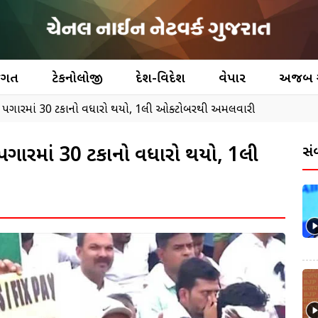
જગત
ટેકનોલોજી
દેશ-વિદેશ
વેપાર
અજબ
ના પગારમાં 30 ટકાનો વધારો થયો, 1લી ઓક્ટોબરથી અમલવારી
ા પગારમાં 30 ટકાનો વધારો થયો, 1લી
સં