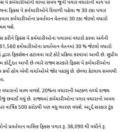
િક્સ પે કર્મચારીઓની લાંબા સમય જૂની પગાર વધારાની માગ પર
યના ફિક્સ પે કર્મચારીઓને દિવાળી પહેલા જ 30 ટકા પગાર
મામ કર્મચારીઓના પ્રવર્તમાન વેતનમાં 30 ટકા જેટલો વધારો
મલ થશે.
્ફરન્સ કરીને ફિક્સ પે કર્મચારીઓના પગારમાં વધારો કરવા અંગેની
,560 કર્મચારીઓના પ્રવર્તમાન વેતનમાં 30 % જેટલો વધારો
વારા ફિક્સેશન હટાવવા માટે કોર્ટ પ્રક્રિયા કરવામાં આવી છે. સુપ્રીમ
મ કોર્ટે મુદત આપી છે ત્યારે રાજ્ય સરકારે ફિક્સ પે કર્મચારીઓના
સ કર્યો હોય એવી ચર્ચાઓએ જોર પકડ્યું છે. છેલ્લા કેટલાય સમયથી
તા.
ર વધારાનો લાભ મળશે. 20%ના વધારાની અટકળ વચ્ચે રાજ્ય
જું છવાઈ ગયું છે. રાજ્યમાં કર્મચારીઓના પગાર વધારાનો અમલ
વાર્ષિક 500 કરોડથી પણ વધુ ભારણ વધશે. આ મુદ્દે સરકાર ટુંક
નો પ્રવર્તમાન માસિક ફિક્સ પગાર રૂ. 38,090 થી વધીને રૂ.