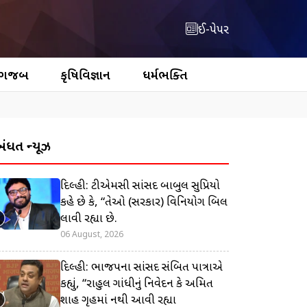
ઈ-પેપર
 ગજબ
કૃષિવિજ્ઞાન
ધર્મભક્તિ
બંધિત ન્યૂઝ
દિલ્હી: ટીએમસી સાંસદ બાબુલ સુપ્રિયો
કહે છે કે, “તેઓ (સરકાર) વિનિયોગ બિલ
લાવી રહ્યા છે.
06 August, 2026
દિલ્હી: ભાજપના સાંસદ સંબિત પાત્રાએ
કહ્યું, “રાહુલ ગાંધીનું નિવેદન કે અમિત
શાહ ગૃહમાં નથી આવી રહ્યા