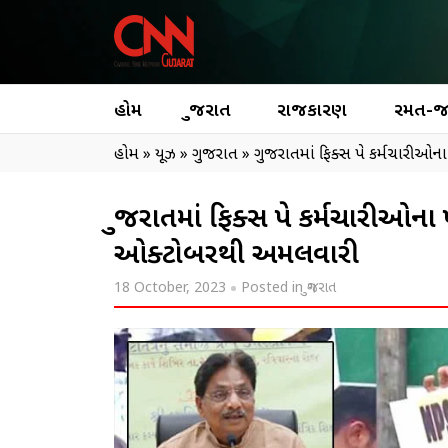
હોમ
ગુજરાત
રાજકારણ
રમત-
હોમ
»
ન્યૂઝ
»
ગુજરાત
»
ગુજરાતમાં ફિક્સ પે કર્મચારીઓ
ગુજરાતમાં ફિક્સ પે કર્મચારીઓન
ઓક્ટોબરથી અમલવારી
18 October, 2023
Posted in
ગુજરાત