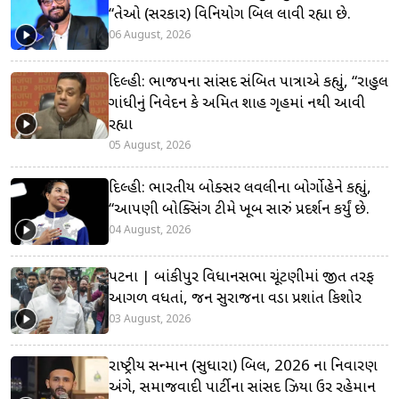
“તેઓ (સરકાર) વિનિયોગ બિલ લાવી રહ્યા છે.
06 August, 2026
દિલ્હી: ભાજપના સાંસદ સંબિત પાત્રાએ કહ્યું, “રાહુલ
ગાંધીનું નિવેદન કે અમિત શાહ ગૃહમાં નથી આવી
રહ્યા
05 August, 2026
દિલ્હી: ભારતીય બોક્સર લવલીના બોર્ગોહેને કહ્યું,
“આપણી બોક્સિંગ ટીમે ખૂબ સારું પ્રદર્શન કર્યું છે.
04 August, 2026
પટના | બાંકીપુર વિધાનસભા ચૂંટણીમાં જીત તરફ
આગળ વધતાં, જન સુરાજના વડા પ્રશાંત કિશોર
03 August, 2026
રાષ્ટ્રીય સન્માન (સુધારા) બિલ, 2026 ના નિવારણ
અંગે, સમાજવાદી પાર્ટીના સાંસદ ઝિયા ઉર રહેમાન