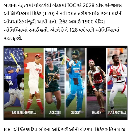
બાચના નેતૃત્વમાં યોજાયેલી બેઠકમાં IOC એ 2028 લોસ એન્જલસ
ઓલિમ્પિક્સમાં ક્રિકેટ (T20) ને નવી રમત તરીકે સામેલ કરવા માટેની
ઔપચારિક મંજૂરી આપી હતી. ક્રિકેટ અગાઉ 1900 પેરિસ
ઓલિમ્પિકમાં રમાઈ હતી. એટલે કે તે 128 વર્ષ પછી ઓલિમ્પિકમાં
પરત ફરશે.
IOC એક્ઝિક્યુટિવ બોર્ડના અધિકારીઓની બેઠકમાં ક્રિકેટ સહિત પાંચ