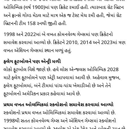
ઓલિમ્પિક (વર્ષ 1900)માં પણ ક્રિકેટ રમાઈ હતી. ત્યારબાદ ગ્રેટ બ્રિટન
અને ફ્રાન્સે ગોલ્ડ મેડલ માટે માત્ર એક જ ટેસ્ટ મેચ રમી હતી, જેમાં ગ્રેટ
બ્રિટનની ટીમ 158 રનથી જીતી હતી.
1998 અને 2022માં બે વખત કોમનવેલ્થ ગેમ્સમાં પણ ક્રિકેટનો
સમાવેશ કરવામાં આવ્યો છે. ક્રિકેટને 2010, 2014 અને 2023માં ત્રણ
વખત એશિયન ગેમ્સમાં સ્થાન મળ્યું હતું.
ફ્લેગ ફૂટબોલને પણ એન્ટ્રી મળી
લોકો ફૂટબોલ વિશે જાણે છે. હવે લોસ એન્જલસ ઓલિમ્પિક 2028
માટે ફ્લેગ ફૂટબોલને પણ એન્ટ્રી આપવામાં આવી છે. અહેવાલ મુજબ,
ફ્લેગ ફૂટબોલમાં, બંને ટીમમાં પાંચ-પાંચ ખેલાડીઓ છે અને તેને
ફૂટબોલનો અમેરિકન પ્રકાર કહેવામાં આવે છે.
પ્રથમ વખત ઓલિમ્પિકમાં સ્ક્વોશનો સમાવેશ કરવામાં આવ્યો
સ્ક્વોશનો પ્રથમ વખત ઓલિમ્પિકમાં સમાવેશ કરવામાં આવ્યો છે.
1998થી સતત કોમનવેલ્થ ગેમ્સ અને એશિયન ગેમ્સમાં સ્ક્વોશનો