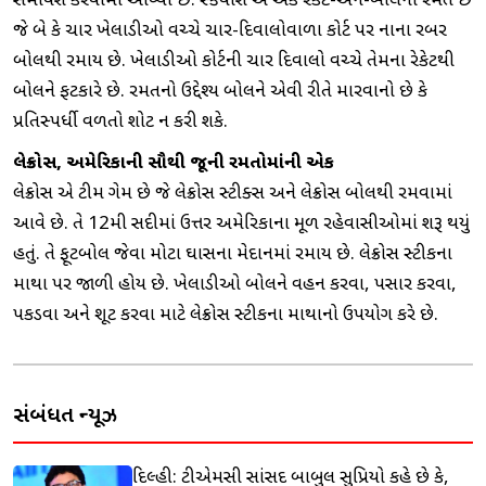
સમાવેશ કરવામાં આવ્યો છે. સ્ક્વોશ એ એક રેકેટ-અને-બોલની રમત છે
જે બે કે ચાર ખેલાડીઓ વચ્ચે ચાર-દિવાલોવાળા કોર્ટ પર નાના રબર
બોલથી રમાય છે. ખેલાડીઓ કોર્ટની ચાર દિવાલો વચ્ચે તેમના રેકેટથી
બોલને ફટકારે છે. રમતનો ઉદ્દેશ્ય બોલને એવી રીતે મારવાનો છે કે
પ્રતિસ્પર્ધી વળતો શોટ ન કરી શકે.
લેક્રોસ, અમેરિકાની સૌથી જૂની રમતોમાંની એક
લેક્રોસ એ ટીમ ગેમ છે જે લેક્રોસ સ્ટીક્સ અને લેક્રોસ બોલથી રમવામાં
આવે છે. તે 12મી સદીમાં ઉત્તર અમેરિકાના મૂળ રહેવાસીઓમાં શરૂ થયું
હતું. તે ફૂટબોલ જેવા મોટા ઘાસના મેદાનમાં રમાય છે. લેક્રોસ સ્ટીકના
માથા પર જાળી હોય છે. ખેલાડીઓ બોલને વહન કરવા, પસાર કરવા,
પકડવા અને શૂટ કરવા માટે લેક્રોસ સ્ટીકના માથાનો ઉપયોગ કરે છે.
સંબંધિત ન્યૂઝ
દિલ્હી: ટીએમસી સાંસદ બાબુલ સુપ્રિયો કહે છે કે,