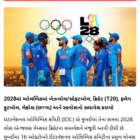
2028માં ઓલિમ્પિકમાં બેઝબોલ/સોફ્ટબોલ, ક્રિકેટ (T20), ફ્લેગ
ફૂટબોલ, લેક્રોસ (છગ્ગા) અને સ્ક્વોશનો સમાવેશ કરાયો
ઇન્ટરનેશનલ ઓલિમ્પિક કમિટી (IOC) એ મુંબઈમાં તેના સત્રમાં 2028
લોસ એન્જલસ ગેમ્સમાં ક્રિકેટના સમાવેશને મંજૂરી આપી દીધી છે.
મુંબઈમાં 16 ઓક્ટોબરે ઈન્ટરનેશનલ ઓલિમ્પિક કમિટીના પ્રમુખ થોમસ