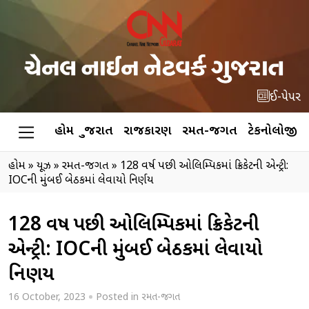
ઈ-પેપર
હોમ
ગુજરાત
રાજકારણ
રમત-જગત
ટેકનોલોજી
હોમ
»
ન્યૂઝ
»
રમત-જગત
»
128 વર્ષ પછી ઓલિમ્પિકમાં ક્રિકેટની એન્ટ્રી:
IOCની મુંબઈ બેઠકમાં લેવાયો નિર્ણય
128 વર્ષ પછી ઓલિમ્પિકમાં ક્રિકેટની
એન્ટ્રી: IOCની મુંબઈ બેઠકમાં લેવાયો
નિર્ણય
16 October, 2023
Posted in
રમત-જગત