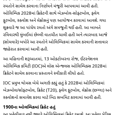
રમતોને સામેલ કરવાના નિર્ણયને મંજૂરી આપવામાં આવી હતી.
ઓલિમ્પિક 2028માં ક્રિકેટની સાથે બેઝબોલ-સોફ્ટબોલ, ફ્લેગ
ફૂટબોલ, સ્ક્વોશ અને લેક્રોસનું પણ આયોજન કરવામાં આવશે. ગયા
શુક્રવારે જ આ પાંચેય રમતો અંગે સમજૂતી થઈ હતી. આ બાબતે
રવિવારથી મુંબઈમાં છેલ્લી વાતચીત ચાલી હતી અને ત્યારબાદ આજે
(સોમવારે) બપોરે આ રમતોને ઓલિમ્પિકમાં સામેલ કરવાની સત્તાવાર
જાહેરાત કરવામાં આવી હતી.
આ મહિનાની શરૂઆતમાં, 13 ઓક્ટોબરના રોજ, ઈન્ટરનેશનલ
ઓલિમ્પિક કમિટી (IOC)એ લોસ એન્જલસ ઓલિમ્પિક્સ 2028માં
ક્રિકેટને સામેલ કરવાના પ્રસ્તાવને સ્વીકારી લીધો હતો.
IOC પ્રમુખ થોમસ બેચે અગાઉ કહ્યું હતું કે 2028માં ઓલિમ્પિકમાં
બેઝબોલ/સોફ્ટબોલ, ક્રિકેટ (T20), ફ્લેગ ફૂટબોલ, લેક્રોસ (છગ્ગા) અને
સ્ક્વોશનો સમાવેશ કરવા માટે બિડ સબમિટ કરવામાં આવી હતી.
1900ના ઓલિમ્પિકમાં ક્રિકેટ હતું
આ પહેલીવાર નથી જ્યારે ઓલિમ્પિકમાં ક્રિકેટ રમાશે. આ પહેલા પેરિસ