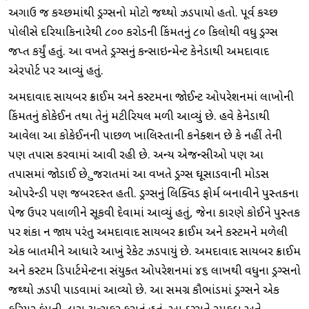
અગાઉ જ કચ્છમાંથી ડ્રગ્સનો મોટો જથ્થો ઝડપાયો હતો. પૂર્વ કચ્છ
પોલીસે દરિયાકિનારેથી ૮૦૦ કરોડની કિંમતનું ૮૦ કિલોથી વધુ ડ્રગ્સ
જપ્ત કર્યું હતું. આ વખતે ડ્રગ્સનું કન્સાઇન્મેન્ટ કેનેડાથી અમદાવાદ
એરપોર્ટ પર આવ્યું હતું.
અમદાવાદ સાયબર ક્રાઈમ અને કસ્ટમના જાેઈન્ટ ઓપરેશનમાં લાખોની
કિંમતનું કોકેઈન તથા તેનું મટીરિયલ મળી આવ્યું છે. હવે કેનેડાથી
આવેલા આ કોકેઈનની પાછળ ખાલિસ્તાની કનેક્શન છે કે નહીં તેની
પણ તપાસ કરવામાં આવી રહી છે. અન્ય એજન્સીઓ પણ આ
તપાસમાં જાેડાઈ છે. ગુજરાતમાં આ વખતે ડ્રગ્સ ઘૂસાડવાની મોડસ
ઓપરેન્ડી પણ જબરદસ્ત હતી. ડ્રગ્સનું લિક્વિડ ફોર્મ બનાવીને પુસ્તકના
પેજ ઉપર પલાળીને સૂકવી દેવામાં આવ્યું હતું, જેના કારણે કોઈને પુસ્તક
પર શંકા ન જાય પરંતુ અમદાવાદ સાયબર ક્રાઈમ અને કસ્ટમને મળેલી
એક બાતમીને આધારે આખું રેકેટ ઝડપાયું છે. અમદાવાદ સાયબર ક્રાઈમ
અને કસ્ટમ ડિપાર્ટમેન્ટના સંયુક્ત ઓપરેશનમાં ૪૬ લાખથી વધુના ડ્રગ્સનો
જથ્થો ઝડપી પાડવામાં આવ્યો છે. આ સમગ્ર કૌભાંડમાં ડ્રગ્સને એક