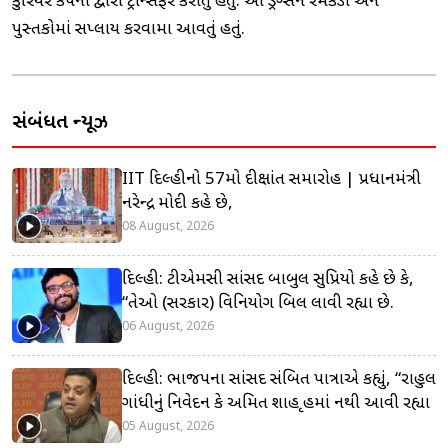
કુરિયર કંપની દ્વારા ટ્રાન્સફર કરાતું હતું. આ ડ્રગ્સને રમકડા અને
પુસ્તકોમાં સપ્લાય કરવામા આવતું હતું.
સંબંધિત ન્યૂઝ
IIT દિલ્હીનો 57મો દીક્ષાંત સમારોહ | પ્રધાનમંત્રી
નરેન્દ્ર મોદી કહે છે,
08 August, 2026
દિલ્હી: ટીએમસી સાંસદ બાબુલ સુપ્રિયો કહે છે કે,
“તેઓ (સરકાર) વિનિયોગ બિલ લાવી રહ્યા છે.
06 August, 2026
દિલ્હી: ભાજપના સાંસદ સંબિત પાત્રાએ કહ્યું, “રાહુલ
ગાંધીનું નિવેદન કે અમિત શાહ ગૃહમાં નથી આવી રહ્યા
05 August, 2026