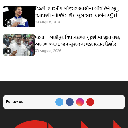
દિલ્હી: ભારતીય બોક્સર લવલીના બોર્ગોહેને કહ્યું,
“આપણી બોક્સિંગ ટીમે ખૂબ સારું પ્રદર્શન કર્યું છે.
04 August, 2026
પટના | બાંકીપુર વિધાનસભા ચૂંટણીમાં જીત તરફ
આગળ વધતાં, જન સુરાજના વડા પ્રશાંત કિશોર
03 August, 2026
Follow us