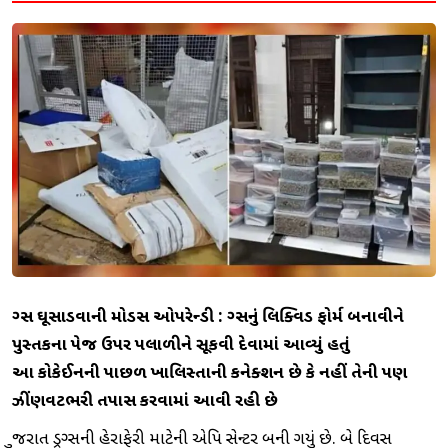
ડ્રગ્સ ઘૂસાડવાની મોડસ ઓપરેન્ડી : ડ્રગ્સનું લિક્વિડ ફોર્મ બનાવીને
પુસ્તકના પેજ ઉપર પલાળીને સૂકવી દેવામાં આવ્યું હતું
આ કોકેઈનની પાછળ ખાલિસ્તાની કનેક્શન છે કે નહીં તેની પણ
ઝીંણવટભરી તપાસ કરવામાં આવી રહી છે
ગુજરાત ડ્રગ્સની હેરાફેરી માટેની એપિ સેન્ટર બની ગયું છે. બે દિવસ