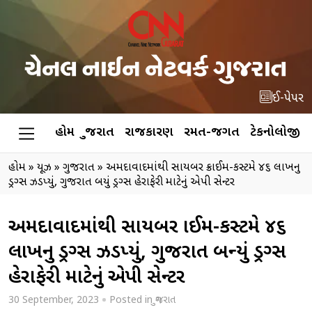
ઈ-પેપર
હોમ
ગુજરાત
રાજકારણ
રમત-જગત
ટેકનોલોજી
હોમ
»
ન્યૂઝ
»
ગુજરાત
»
અમદાવાદમાંથી સાયબર ક્રાઈમ-કસ્ટમે ૪૬ લાખનુ
ડ્રગ્સ ઝડપ્યું, ગુજરાત બન્યું ડ્રગ્સ હેરાફેરી માટેનું એપી સેન્ટર
અમદાવાદમાંથી સાયબર ક્રાઈમ-કસ્ટમે ૪૬
લાખનુ ડ્રગ્સ ઝડપ્યું, ગુજરાત બન્યું ડ્રગ્સ
હેરાફેરી માટેનું એપી સેન્ટર
30 September, 2023
Posted in
ગુજરાત