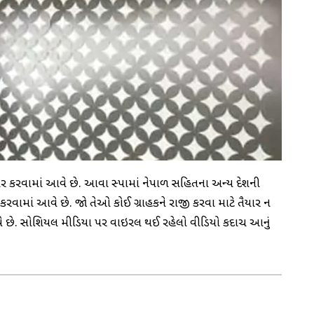
પાર કરવામાં આવે છે. આવા સ્પામાં નેપાળ સહિતના અન્ય દેશની
રવામાં આવે છે. જો તેઓ કોઈ ગ્રાહકને રાજી કરવા માટે તૈયાર ન
 આવે છે. સોશિયલ મીડિયા પર વાઇરલ થઈ રહેલો વીડિયો કદાચ આનું