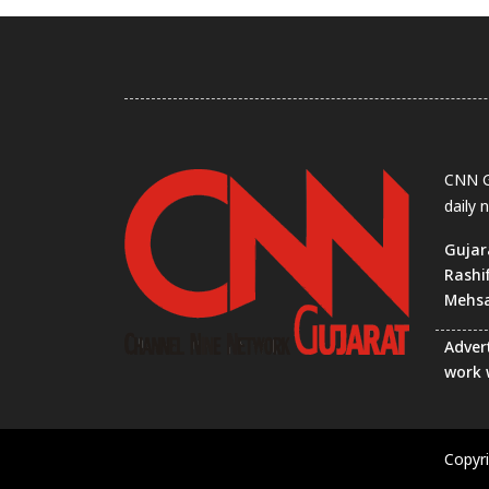
CNN Gu
daily 
Gujar
Rashi
Mehs
Advert
work 
Copyr