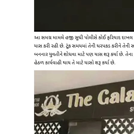
આ સમગ્ર મામલે હજી સુધી પોલીસે કોઈ ફરિયાદ દાખલ 
પ્રયાસ કરી રહી છે. ટૂંક સમયમાં તેની ધરપકડ કરીને તેની
બનનાર યુવતીને શોધવા માટે પણ પ્રયાસ શરૂ કર્યા છે.
હેઠળ કાર્યવાહી થાય તે માટે પ્રયાસો શરૂ કર્યા છે.