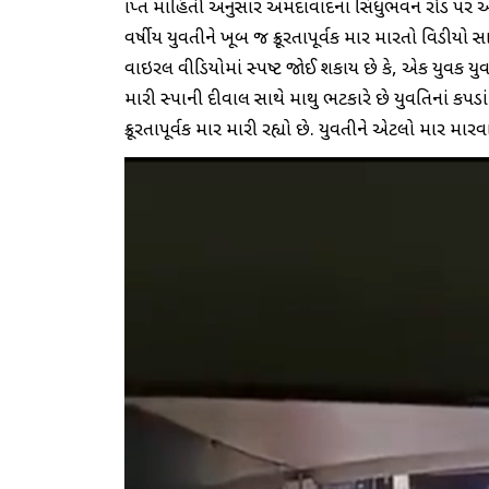
પ્રાપ્ત માહિતી અનુસાર અમદાવાદના સિંધુભવન રોડ પર આ
વર્ષીય યુવતીને ખૂબ જ ક્રૂરતાપૂર્વક માર મારતો વિડીયો સ
વાઇરલ વીડિયોમાં સ્પષ્ટ જોઈ શકાય છે કે, એક યુવક યુ
મારી સ્પાની દીવાલ સાથે માથુ ભટકારે છે યુવતિનાં કપ
ક્રૂરતાપૂર્વક માર મારી રહ્યો છે. યુવતીને એટલો માર મ