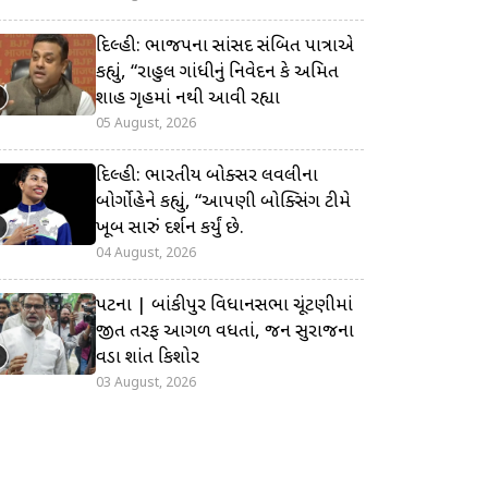
દિલ્હી: ભાજપના સાંસદ સંબિત પાત્રાએ
કહ્યું, “રાહુલ ગાંધીનું નિવેદન કે અમિત
શાહ ગૃહમાં નથી આવી રહ્યા
05 August, 2026
દિલ્હી: ભારતીય બોક્સર લવલીના
બોર્ગોહેને કહ્યું, “આપણી બોક્સિંગ ટીમે
ખૂબ સારું પ્રદર્શન કર્યું છે.
04 August, 2026
પટના | બાંકીપુર વિધાનસભા ચૂંટણીમાં
જીત તરફ આગળ વધતાં, જન સુરાજના
વડા પ્રશાંત કિશોર
03 August, 2026