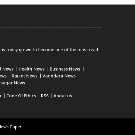
0, is today grown to become one of the most read
d News
Health News
Business News
ews
Rajkot News
Vadodara News
isagar News
p
Code Of Ethics
RSS
About us
News Paper.