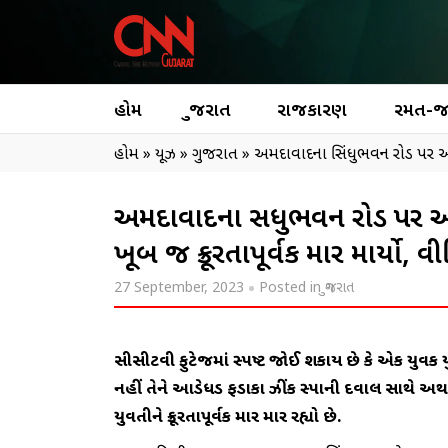
હોમ
ગુજરાત
રાજકારણ
રમત-
હોમ
»
ન્યૂઝ
»
ગુજરાત
»
અમદાવાદના સિંધુભવન રોડ પર આવે
અમદાવાદના સિંધુભવન રોડ પર આવ
ખૂબ જ ક્રૂરતાપૂર્વક માર માર્યો
27 September, 2023
Posted in
ગુજરાત
સીસીટીવી ફુટેજમાં સ્પષ્ટ જોઈ શકાય છે કે એક યુવક 
નહીં તેને આડેધડ ફડાકા ઝીંકી સ્પાની દીવાલ સાથે 
યુવતીને ક્રૂરતાપૂર્વક માર મારી રહ્યો છે.