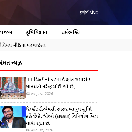
ઈ-પેપર
 ગજબ
કૃષિવિજ્ઞાન
ધર્મભક્તિ
ો સોશિયલ મીડિયા પર વાઇરલ
બંધિત ન્યૂઝ
IIT દિલ્હીનો 57મો દીક્ષાંત સમારોહ |
પ્રધાનમંત્રી નરેન્દ્ર મોદી કહે છે,
08 August, 2026
દિલ્હી: ટીએમસી સાંસદ બાબુલ સુપ્રિયો
કહે છે કે, “તેઓ (સરકાર) વિનિયોગ બિલ
લાવી રહ્યા છે.
06 August, 2026