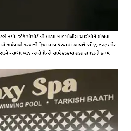
કરી નથી. જોકે સીસીટીવી મળ્યા બાદ પોલીસ આરોપીને શોધવા
 સામે કાર્યવાહી કરવાની પ્રક્રિયા હાથ ધરવામાં આવશે. બીજી તરફ ભોગ
 તેના સામે આવ્યા બાદ આરોપીઓ સામે કડકમાં કડક કાયદાની કલમ