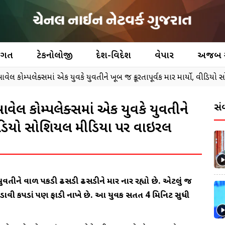
જગત
ટેકનોલોજી
દેશ-વિદેશ
વેપાર
અજબ
લ કોમ્પલેક્સમાં એક યુવકે યુવતીને ખૂબ જ ક્રૂરતાપૂર્વક માર માર્યો, વીડિય
ેલ કોમ્પલેક્સમાં એક યુવકે યુવતીને
સં
, વીડિયો સોશિયલ મીડિયા પર વાઇરલ
યુવતીને વાળ પકડી ઢસડી ઢસડીને માર નારી રહ્યો છે. એટલું જ
અથડાવી કપડાં પણ ફાડી નાખે છે. આ યુવક સતત 4 મિનિટ સુધી