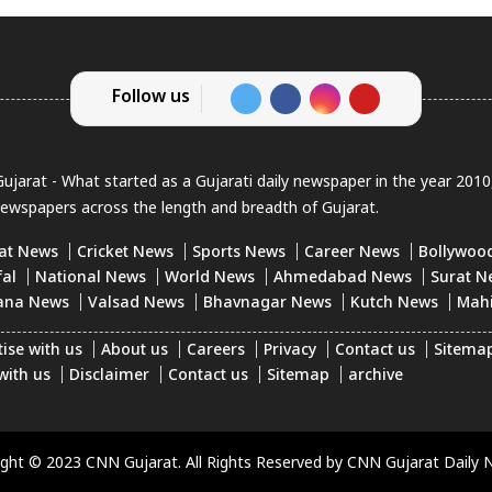
Follow us
jarat - What started as a Gujarati daily newspaper in the year 201
newspapers across the length and breadth of Gujarat.
at News
Cricket News
Sports News
Career News
Bollywoo
fal
National News
World News
Ahmedabad News
Surat N
ana News
Valsad News
Bhavnagar News
Kutch News
Mah
ise with us
About us
Careers
Privacy
Contact us
Sitema
with us
Disclaimer
Contact us
Sitemap
archive
ight © 2023 CNN Gujarat. All Rights Reserved by CNN Gujarat Daily 