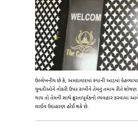
ઉલ્લેખનીય છે કે, અમદાવાદમાં સ્પાની આડમાં દેહવ્યા
યુવતીઓને નોકરી ઉપર રાખીને તેમનું તમામ રીતે શોષણ ક
થાય તો તેમની સાથે ક્રૂરતાપૂર્વકનો વ્યવહાર કરવામાં
લાઈવ ઉદાહરણ હોઈ શકે છે.